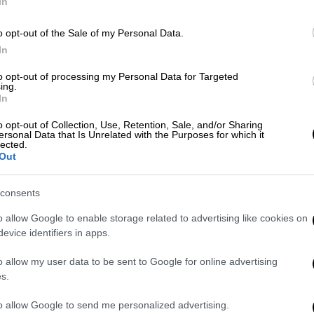
stiki)
July 9, 2026
In
 - Πώς έγιναν όλα
o opt-out of the Sale of my Personal Data.
In
αν στο δωμάτιο «6» περιέγραψε στην ΕΡΤ
to opt-out of processing my Personal Data for Targeted
ς, τονίζοντας ότι όλα εξελίχθηκαν μέσα σε
ing.
In
o opt-out of Collection, Use, Retention, Sale, and/or Sharing
ήδη ξύπνια λόγω υψηλού πυρετού, όταν
ersonal Data that Is Unrelated with the Purposes for which it
lected.
 πανικόβλητη
ότι είχε ξεσπάσει φωτιά.
Out
μα. Ακούσαμε μια νοσηλεύτρια να είναι σε
consents
ο χρονικό διάστημα ο διάδρομος είχε
o allow Google to enable storage related to advertising like cookies on
 την ορατότητα και προκαλώντας πανικό
evice identifiers in apps.
ύ λίγα δευτερόλεπτα είχε γεμίσει ο
o allow my user data to be sent to Google for online advertising
μπορούσες να δεις τίποτα», ανέφερε,
s.
ιψαν άρον-άρον τα δωμάτιά τους χωρίς να
to allow Google to send me personalized advertising.
ους αντικείμενα. «
Δεν πήραμε ούτε τα