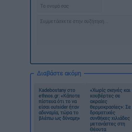
Διαβάστε ακόμη
Kadebostany στο
«Χωρίς σκηνές και
ethnos.gr: «Κάποτε
κουβέρτες σε
πίστευα ότι το να
ακραίες
είσαι outsider ήταν
θερμοκρασίες»: Σε
αδυναμία, τώρα το
δραματικές
βλέπω ως δύναμη»
συνθήκες χιλιάδες
μετανάστες στη
Θέουτα