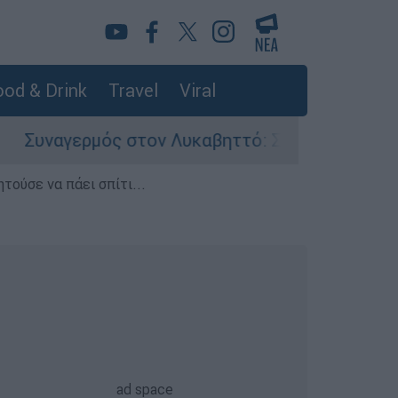
od & Drink
Travel
Viral
μός στον Λυκαβηττό: Σορός σε προχωρημένη σή
τούσε να πάει σπίτι...