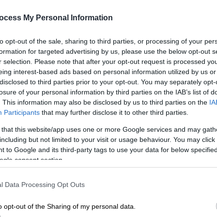
ocess My Personal Information
to opt-out of the sale, sharing to third parties, or processing of your per
formation for targeted advertising by us, please use the below opt-out s
r selection. Please note that after your opt-out request is processed y
ρία που ανατίναζε ΑΤΜ «εν δράσει» -
eing interest-based ads based on personal information utilized by us or
ς
disclosed to third parties prior to your opt-out. You may separately opt-
losure of your personal information by third parties on the IAB’s list of
. This information may also be disclosed by us to third parties on the
IA
Participants
that may further disclose it to other third parties.
σαν ασθενείς, συνοδοί και προσωπικό.
Στο
 that this website/app uses one or more Google services and may gath
ες με 7 οχήματα, ειδικό κλιμακοφόρο και
including but not limited to your visit or usage behaviour. You may click 
 to Google and its third-party tags to use your data for below specifi
ogle consent section.
 πρόνοιας, στο
#Μαρούσι
Αττικής.
7 οχήματα, ειδικό κλιμακοφόρο και
l Data Processing Opt Outs
o opt-out of the Sharing of my personal data.