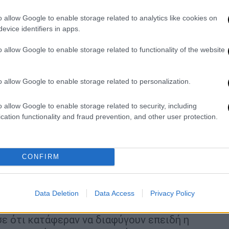
ραίτητα. Εγώ έφυγα με τον ορό μου
o allow Google to enable storage related to analytics like cookies on
evice identifiers in apps.
όπως λέει, στον προαύλιο χώρο ήταν μόλις
o allow Google to enable storage related to functionality of the website
της που τη συνόδευε, μία ηλικιωμένη
 υποστήριξε, εκείνες οι ίδιες
o allow Google to enable storage related to personalization.
εχθούν βοήθεια κατά την έξοδό τους. «
Δεν
μού είπε “σήκω να φύγουμε” γιατί είχε πάρει
o allow Google to enable storage related to security, including
ίπε, προσθέτοντας ότι πολλοί ασθενείς
cation functionality and fraud prevention, and other user protection.
νη την ώρα.
πανικού
, λέγοντας ότι πολλοί ηλικιωμένοι,
 σοβαρά προβλήματα υγείας αδυνατούσαν να
CONFIRM
 οι ίδιοι
οι ασθενείς φώναζαν
«
φωτιά
»
ς βρίσκονταν στους θαλάμους, ενώ
Data Deletion
Data Access
Privacy Policy
σε ότι κατάφεραν να διαφύγουν επειδή η