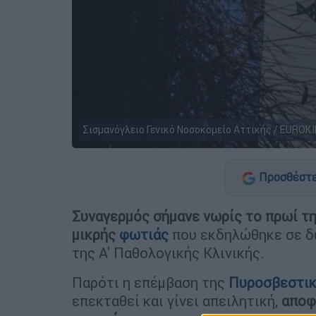
Σισμανόγλειο Γενικό Νοσοκομείο Αττικής / EUROK
Προσθέστε
Συναγερμός σήμανε νωρίς το πρωί τ
μικρής
φωτιάς
που εκδηλώθηκε σε δω
της Α' Παθολογικής Κλινικής.
Παρότι η επέμβαση της
Πυροσβεστι
επεκταθεί και γίνει απειλητική,
αποφ