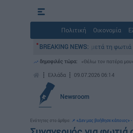
Πολιτική
Οικονομία
Ε
α» στο Πόρτο Γερμανό μετά τη φωτιά - Αγώνας γ
BREAKING NEWS:
δημοφιλές τώρα:
«Θέλω τον πατέρα μου»:
┋
Ελλάδα
┋
09.07.2026 06:14
Newsroom
Ενότητες στο άρθρο:
📌 «Δεν μας βοήθησε κάποιος» -
Συναγερμός για φωτιά σ