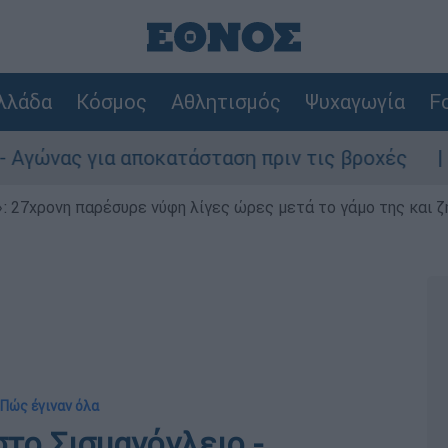
λλάδα
Κόσμος
Αθλητισμός
Ψυχαγωγία
Fo
ια αποκατάσταση πριν τις βροχές
Συναγερ
 27χρονη παρέσυρε νύφη λίγες ώρες μετά το γάμο της και ζη
 Πώς έγιναν όλα
το Σισμανόγλειο -