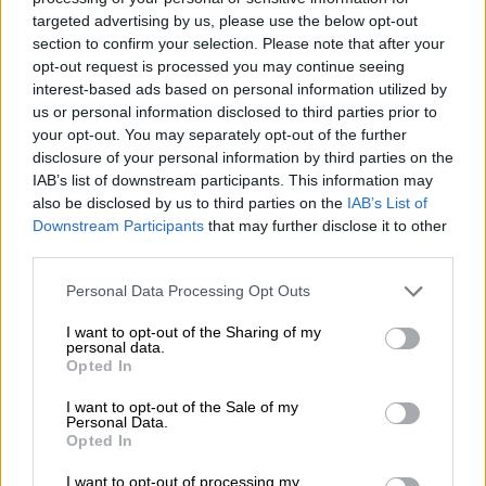
των οποίων ένα είναι
διασωληνωμένο
targeted advertising by us, please use the below opt-out
και μεταφέρεται στο ΚΑΤ και άλλα 4,
section to confirm your selection. Please note that after your
που προσήλθαν μόνα τους, με
opt-out request is processed you may continue seeing
αναπνευστικά προβλήματα
interest-based ads based on personal information utilized by
us or personal information disclosed to third parties prior to
your opt-out. You may separately opt-out of the further
disclosure of your personal information by third parties on the
IAB’s list of downstream participants. This information may
also be disclosed by us to third parties on the
IAB’s List of
Downstream Participants
that may further disclose it to other
third parties.
Please note that this website/app uses one or more Google
Personal Data Processing Opt Outs
services and may gather and store information including but
not limited to your visit or usage behaviour. You may click to
I want to opt-out of the Sharing of my
personal data.
grant or deny consent to Google and its third-party tags to
Opted In
use your data for below specified purposes in below Google
consent section.
Η εικόνα στο πύρινο μέτωπο
I want to opt-out of the Sale of my
Personal Data.
Opted In
Η φωτιά εκδηλώθηκε γύρω στις 8:00 σε
I want to opt-out of processing my