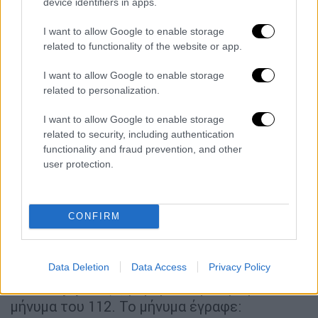
device identifiers in apps.
από αέρος επιχειρεί και
ένα ελικόπτερο
.
Συνδρομή παρέχουν υδροφόρες ΟΤΑ.
I want to allow Google to enable storage
related to functionality of the website or app.
I want to allow Google to enable storage
related to personalization.
I want to allow Google to enable storage
related to security, including authentication
functionality and fraud prevention, and other
user protection.
CONFIRM
Εκκενώθηκε περιοχή
Απομάκρυνση
όσων βρίσκονται
κοντά στην
Data Deletion
Data Access
Privacy Policy
οδό Μεγαρίδος
ζητήθηκε νωρίτερα με
μήνυμα του 112. Το μήνυμα έγραφε: