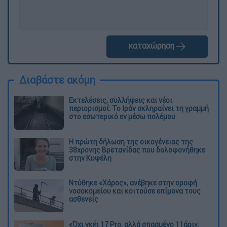
καταχώρηση
Διαβάστε ακόμη
Εκτελέσεις, συλλήψεις και νέοι
περιορισμοί: Το Ιράν σκληραίνει τη γραμμή
στο εσωτερικό εν μέσω πολέμου
Η πρώτη δήλωση της οικογένειας της
38χρονης Βρετανίδας που δολοφονήθηκε
στην Κυψέλη
Ντύθηκε «Χάρος», ανέβηκε στην οροφή
νοσοκομείου και κοιτούσε επίμονα τους
ασθενείς
«Όχι γκέι 17 Pro, αλλά σπασμένο 11άρι»: