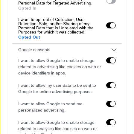
χώρο επιχείρησης, στη συμβολή των οδών
Personal Data for Targeted Advertising.
Μεγαρίδος και Χίου στον Ασπρόπυργο,
Opted In
σε
επιχείρηση
με σούστες και ανταλλακτικά.
I want to opt-out of Collection, Use,
Retention, Sale, and/or Sharing of my
Η πυρκαγιά έχει αναπτύξει
ισχυρό
Personal Data that Is Unrelated with the
Purposes for which it was collected.
πυροθερμικό φορτίο
και οι πυροσβεστικές
Opted Out
δυνάμεις δίνουν
μάχη για να περιορίσουν τις
Google consents
φλόγες.
I want to allow Google to enable storage
Μάλιστα,
ανησυχία
προκαλεί
η ύπαρξη
related to advertising like cookies on web or
φορτηγού με δεξαμενή προπανίου
που
device identifiers in apps.
βρίσκεται εντός του χώρου.
I want to allow my user data to be sent to
Για κατάσβεση επιχειρούν
75 πυροσβέστες
Google for online advertising purposes.
με 20 οχήματα καθώς και τέσσερα ειδικά
I want to allow Google to send me
οχήματα εκ των οποίων δύο βραχιονοφόρα
personalized advertising.
οχήματα, ένα ειδικό βραχυονοφορο
διυλιστηρίων και ένα ειδικό όχημα
I want to allow Google to enable storage
related to analytics like cookies on web or
πλήρωσης αναπνευστικών συσκευών, ενώ