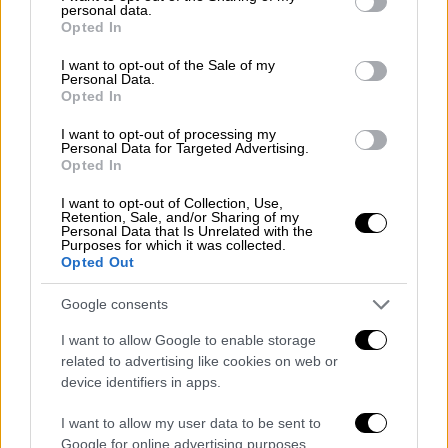
personal data.
τί συμβαίνει. Όταν βγαίνω πια από το μπάνιο
grant or deny consent to Google and its third-party tags to
Opted In
use your data for below specified purposes in below Google
και προσπαθώ να καταλάβω τι είχε συμβεί.
consent section.
I want to opt-out of the Sale of my
Βγαίνω και βλέπω να μιλά με τους άλλους
Personal Data.
και να γελάνε και κανείς δεν αντιδρούσε.
Opted In
Θολωμένος κάθισα και έμεινα
I want to opt-out of processing my
εκτεθειμένος…»
Personal Data for Targeted Advertising.
Opted In
I want to opt-out of Collection, Use,
Retention, Sale, and/or Sharing of my
Personal Data that Is Unrelated with the
Purposes for which it was collected.
Opted Out
Google consents
I want to allow Google to enable storage
related to advertising like cookies on web or
device identifiers in apps.
Στο Μικτό Ορκωτο Εφετείο Αθηνών ο Δημήτρης Λιγνάδης,
I want to allow my user data to be sent to
που κρίνεται σε δεύτερο βαθμό για υποθέσεις βιασμού
Google for online advertising purposes.
ανηλίκων (ΙΝΤΙΜΕ)