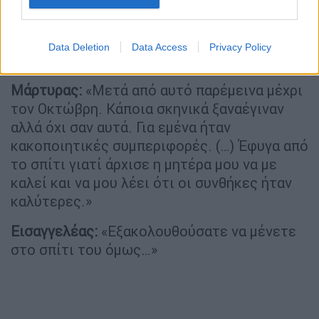
σημασία. Έκατσε, είδε τηλεόραση και πήγε
στο δωμάτιο.»
Data Deletion
Data Access
Privacy Policy
Πρόεδρος:
«Ξαναγίνονταν τέτοια;»
Μάρτυρας:
«Μετά από αυτό παρέμεινα μέχρι
τον Οκτώβρη. Κάποια σκηνικά ξαναέγιναν
αλλά όχι σαν αυτά. Για εμένα ήταν
κακοποιητικές συμπεριφορές. (…) Έφυγα από
το σπίτι γιατί άρχισε η μητέρα μου να με
καλεί και να μου λέει ότι οι συνθήκες ήταν
καλύτερες.»
Εισαγγελέας:
«Εξακολουθούσατε να μένετε
στο σπίτι του όμως…»