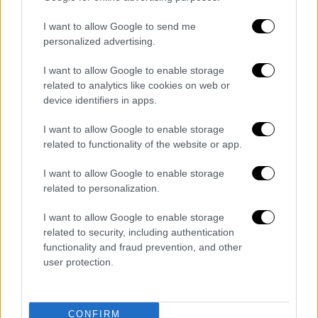
I want to allow Google to send me
Πρόεδρος:
«Δεν κατάλαβαν οι άλλοι;»
personalized advertising.
Μάρτυρας:
«Δεν ξέρω ποια ήταν η αντίδρασή
I want to allow Google to enable storage
τους αν κατάλαβαν ή τί κατάλαβαν… δεν
related to analytics like cookies on web or
device identifiers in apps.
μπορούσαν να δουν, αλλά δεν ξέρω αν
άκουσαν όλο αυτό γιατί είχε και μουσική.
I want to allow Google to enable storage
Όλοι έπιναν αλκοόλ που μας πρόσφερε ο
related to functionality of the website or app.
κατηγορούμενος. (…) Δεν ήξερα, δεν
I want to allow Google to enable storage
καταλάβαινα πώς ήμουν. Αν ήταν αντιληπτό
related to personalization.
ή όχι ότι έκλαιγα. Απομονώθηκα και δεν
μίλησα. Ένιωσα σαν να ήταν αποδεκτό από
I want to allow Google to enable storage
τους άλλους.»
related to security, including authentication
functionality and fraud prevention, and other
Πρόεδρος:
«Μετά από αυτό;»
user protection.
Μάρτυρας:
«Έμειναν εκεί γιατί δεν είχα πού
να πάω. Μετά ο κατηγορούμενος δεν έδωσε
CONFIRM