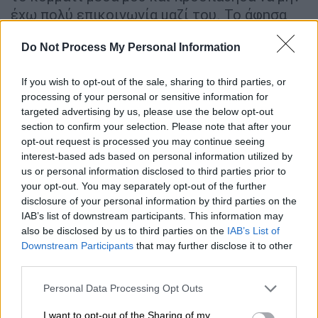
έχω πολύ επικοινωνία μαζί του. Το άφησα
και ταυτόχρονα για να αποφύγω άλλη
Do Not Process My Personal Information
αντίστοιχη κίνηση, του έκανα αναφορά ότι
μου αρέσει άλλος για να αποκλείσω ότι θα
If you wish to opt-out of the sale, sharing to third parties, or
με πλησίαζε με αυτό τον τρόπο ξανά. Ήθελα
processing of your personal or sensitive information for
να λάβει το μήνυμα ότι δεν μου αρέσει».
targeted advertising by us, please use the below opt-out
section to confirm your selection. Please note that after your
Παρά τις προσπάθειές του να θέσει σαφή
opt-out request is processed you may continue seeing
όρια
, ο κατηγορούμενος τον βίασε ένα
interest-based ads based on personal information utilized by
βράδυ, την ώρα που στο σπίτι βρίσκονταν
us or personal information disclosed to third parties prior to
your opt-out. You may separately opt-out of the further
και άλλοι νεαροί. Το θύμα βρισκόταν στο
disclosure of your personal information by third parties on the
κρεβάτι συζητώντας με έναν φίλο του για
IAB’s list of downstream participants. This information may
τον οποίο έτρεφε αισθήματα,
όταν δέχθηκε
also be disclosed by us to third parties on the
IAB’s List of
την επίθεση
.
Downstream Participants
that may further disclose it to other
third parties.
«Προσπαθούσα να αντιδράσω και δεν είχα τη
Please note that this website/app uses one or more Google
Personal Data Processing Opt Outs
δυνατότητα. Όλα έγιναν χωρίς καμιά
services and may gather and store information including but
προειδοποίηση. Προσπάθησα να καταλάβω
not limited to your visit or usage behaviour. You may click to
I want to opt-out of the Sharing of my