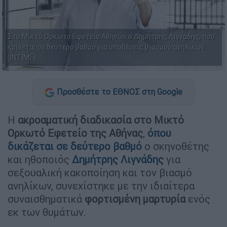
Στο Μικτό Ορκωτο Εφετείο Αθηνών ο Δημήτρης Λιγνάδης, που
κρίνεται σε δεύτερο βαθμό για υποθέσεις βιασμού ανηλίκων
(ΙΝΤΙΜΕ)
Προσθέστε το ΕΘΝΟΣ στη Google
Η
ακροαματική διαδικασία στο Μικτό
Ορκωτό Εφετείο της Αθήνας
,
όπου
δικάζεται σε δεύτερο βαθμό
ο σκηνοθέτης
και ηθοποιός
Δημήτρης Λιγνάδης
για
σεξουαλική κακοποίηση και τον βιασμό
ανηλίκων, συνεχίστηκε με την ιδιαίτερα
συναισθηματικά
φορτισμένη μαρτυρία
ενός
εκ των θυμάτων.