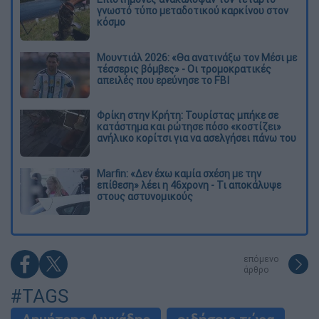
γνωστό τύπο μεταδοτικού καρκίνου στον
κόσμο
Μουντιάλ 2026: «Θα ανατινάξω τον Μέσι με
τέσσερις βόμβες» - Οι τρομοκρατικές
απειλές που ερεύνησε το FBI
Φρίκη στην Κρήτη: Τουρίστας μπήκε σε
κατάστημα και ρώτησε πόσο «κοστίζει»
ανήλικο κορίτσι για να ασελγήσει πάνω του
Marfin: «Δεν έχω καμία σχέση με την
επίθεση» λέει η 46χρονη - Τι αποκάλυψε
στους αστυνομικούς
επόμενο
άρθρο
#TAGS