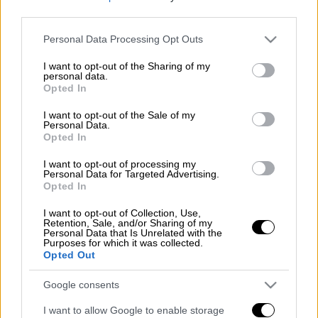
third parties.
Ένα πολύχρωμο και εντυπωσιακό δάσος
Please note that this website/app uses one or more Google
στήθηκε στο πολύπαθο
Μάτι.
Στο πλαίσιο
Personal Data Processing Opt Outs
services and may gather and store information including but
της εκδήλωσης «23 δέντρα μία ιστορία» και
not limited to your visit or usage behaviour. You may click to
I want to opt-out of the Sharing of my
του project "Act4Mati" καμένοι κορμοί
personal data.
grant or deny consent to Google and its third-party tags to
Opted In
δέντρων ζωγραφίστηκαν και απέκτησαν ζωή
use your data for below specified purposes in below Google
consent section.
δίνοντας το αισιόδοξο μήνυμα ότι η περιοχή
I want to opt-out of the Sale of my
Personal Data.
ξαναγεννιέται.
Opted In
I want to opt-out of processing my
Personal Data for Targeted Advertising.
Opted In
I want to opt-out of Collection, Use,
Retention, Sale, and/or Sharing of my
Personal Data that Is Unrelated with the
Purposes for which it was collected.
Opted Out
Google consents
I want to allow Google to enable storage