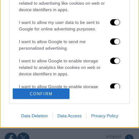
related to advertising like cookies on web or
Διαβάστε ακόμη
device identifiers in apps.
I want to allow my user data to be sent to
Βοιωτία: Κλείνει το αιολικό πάρκο από
όπου ξεκίνησε η φωτιά - Στο στόχαστρο
Google for online advertising purposes.
όλα τα έργα του συλληφθέντα δημάρχου
I want to allow Google to send me
personalized advertising.
Σοκαριστικό βίντεο από το τροχαίο στις
Σέρρες που σκοτώθηκαν μητέρα και γιος:
Το ΙΧ πέφτει πάνω στο φορτηγό
I want to allow Google to enable storage
related to analytics like cookies on web or
Ο Ερυθρός Σταυρός έσβησε βίντεο για το
device identifiers in apps.
προσφυγικό ταξίδι του 26χρονου
κατηγορούμενου για τη δολοφονία της
I want to allow Google to enable storage
Ελίζαμπεθ
related to functionality of the website or app.
CONFIRM
Νέα κλιμάκωση: Η Μόσχα δείχνει «άμεση
εμπλοκή» του ΝΑΤΟ σε επιθέσεις σε
I want to allow Google to enable storage
ρωσικό έδαφος - Τα ονόματα και ο
related to personalization.
«εγκέφαλος»
Data Deletion
Data Access
Privacy Policy
I want to allow Google to enable storage
related to security, including authentication
επόμενο
functionality and fraud prevention, and other