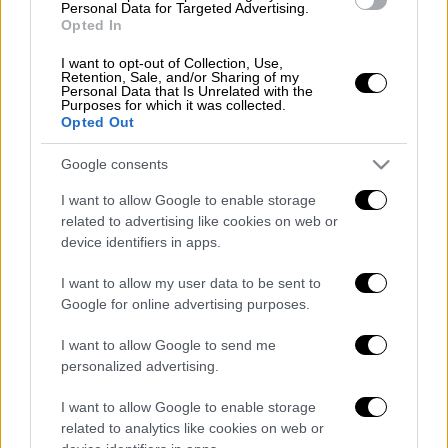
Personal Data for Targeted Advertising.
Αρκετοί από τους συμπολίτες μας που
Opted In
βρέθηκαν σήμερα στις παραλίες της Αθήνας
I want to opt-out of Collection, Use,
και της Θεσσαλονίκης κλήθηκαν να
Retention, Sale, and/or Sharing of my
Personal Data that Is Unrelated with the
απαντήσουν στην κάμερα του Open TV αν θα
Purposes for which it was collected.
Opted Out
ψηφίσουν ή θα μείνουν στις αμμουδιές.
Google consents
Ορισμένοι έδειξαν διάθεση να αφήσουν για
λίγο τα μπάνια του λαού για να ασκήσουν το
I want to allow Google to enable storage
εκλογικό τους δικαίωμα, αλλά υπάρχουν και
related to advertising like cookies on web or
device identifiers in apps.
αυτοί που δεν γνωρίζουν και δεν θέλουν να
ασχοληθούν!
I want to allow my user data to be sent to
Google for online advertising purposes.
I want to allow Google to send me
personalized advertising.
I want to allow Google to enable storage
related to analytics like cookies on web or
video