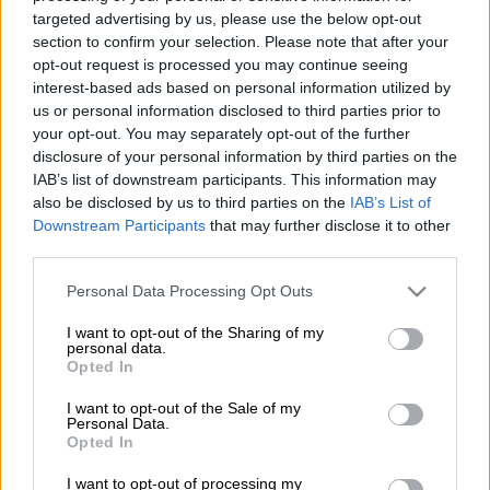
targeted advertising by us, please use the below opt-out
section to confirm your selection. Please note that after your
Προσθέστε το ΕΘΝΟΣ στη Google
opt-out request is processed you may continue seeing
interest-based ads based on personal information utilized by
us or personal information disclosed to third parties prior to
Βουλευτικές εκλογές
: Η κάμερα του Open
your opt-out. You may separately opt-out of the further
TV έθεσε το δίλημμα των ημερών στους
disclosure of your personal information by third parties on the
λουόμενους αλλά το αποτέλεσμα δεν ήταν
IAB’s list of downstream participants. This information may
also be disclosed by us to third parties on the
IAB’s List of
ξεκάθαρο.
Downstream Participants
that may further disclose it to other
third parties.
Όπως και στις εκλογές, έτσι και γι αυτό το
ερώτημα θα πρέπει να περιμένουμε τα
exit
Please note that this website/app uses one or more Google
Personal Data Processing Opt Outs
polls και τα πρώτα επίσημα αποτελέσματα
services and may gather and store information including but
not limited to your visit or usage behaviour. You may click to
I want to opt-out of the Sharing of my
για να ξέρουμε αν οι Έλληνες επέλεξαν τις
personal data.
grant or deny consent to Google and its third-party tags to
παραλίες ή τις κάλπες για την Κυριακή.
Opted In
use your data for below specified purposes in below Google
consent section.
I want to opt-out of the Sale of my
Άλλωστε αυτή είναι μόλις η
δεύτερη φορά
Personal Data.
που διεξάγονται Εθνικές εκλογές μέσα στο
Opted In
καλοκαίρι
.
I want to opt-out of processing my