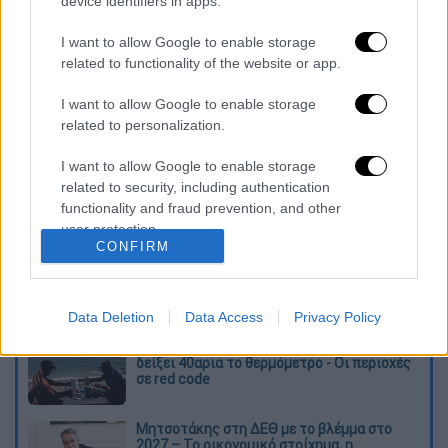
device identifiers in apps.
I want to allow Google to enable storage
related to functionality of the website or app.
I want to allow Google to enable storage
related to personalization.
Διαβάστε ακόμη
I want to allow Google to enable storage
Ξεφυλλίζοντας... τέσσερις ιστορίες για τη
related to security, including authentication
γνώση, τη φύση και την τεχνολογία
functionality and fraud prevention, and other
user protection.
CONFIRM
Απίστευτη ιστορία στην Ελλάδα – Πώς μια
μπάλα ταξίδεψε στη θάλασσα 80 μίλια για
να κρατήσει ζωντανό έναν 30χρονο!
Data Deletion
Data Access
Privacy Policy
Κορυφώνεται το κύμα ζέστης: Πού θα
δείξει 40αρια το θερμόμετρο - Οι περιοχές
σε red code
Μητσοτάκης στη ΔΕΘ με το βλέμμα στο
2027 – Το οικονομικό στοίχημα, η