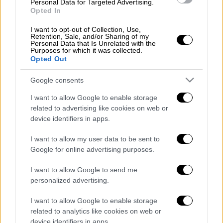
Personal Data for Targeted Advertising.
τους χρόνια με τους αστυνομικούς. Δεν
Opted In
περάσαμε καλά σαν αστυνομικούς και η
I want to opt-out of Collection, Use,
ψυχολογία μας δεν ήταν καλή. Η
Retention, Sale, and/or Sharing of my
Personal Data that Is Unrelated with the
προηγούμενη κυβέρνηση δεν στάθηκε δίπλα
Purposes for which it was collected.
Opted Out
στους αστυνομικούς». Και προσθέτει: «Δεν
αισθανόμασταν ότι έχουμε μία πολιτική
Google consents
κάλυψη».
I want to allow Google to enable storage
related to advertising like cookies on web or
device identifiers in apps.
I want to allow my user data to be sent to
Google for online advertising purposes.
I want to allow Google to send me
personalized advertising.
I want to allow Google to enable storage
related to analytics like cookies on web or
device identifiers in apps.