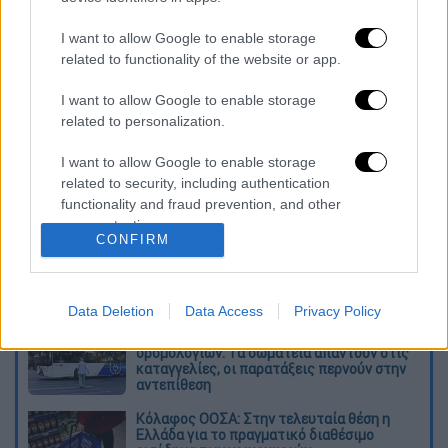
Δείτε εδώ τι έχει πει για τα Εξάρχεια
I want to allow Google to enable storage
Δείτε εδώ ποιο είναι το σχέδιο του Μιχάλη
related to functionality of the website or app.
Χρυσοχοΐδη για τα Εξάρχεια
I want to allow Google to enable storage
related to personalization.
Διαβάστε ακόμη
I want to allow Google to enable storage
Δημιούργησαν με AI νέους ιούς μέσα σε
related to security, including authentication
λίγες ώρες - Γιατί προβληματίζονται οι
επιστήμονες
functionality and fraud prevention, and other
user protection.
CONFIRM
Σαν το τρομακτικό It: 15χρονο ντυμένος
κλόουν μαχαίρωσε μέχρι θανάτου
ηλικιωμένο - Τον κατέγραψε κάμερα
Data Deletion
Data Access
Privacy Policy
«Πόλεμος» για τους χρόνους των
δρομολογίων: Τα σωματεία απαντούν στις
καταγγελίες, οι παρατάξεις περνούν στην
αντεπίθεση
Κόλαφος ΟΟΣΑ: Στην τελευταία θέση η
Ελλάδα για το πραγματικό διαθέσιμο