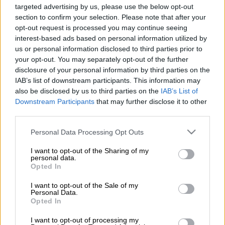
Ο αντιπρόεδρος της ΠΟΑΣΥ, Σταύρος Μπαλάσκας
targeted advertising by us, please use the below opt-out
section to confirm your selection. Please note that after your
opt-out request is processed you may continue seeing
Προσθέστε το ΕΘΝΟΣ στη Google
interest-based ads based on personal information utilized by
us or personal information disclosed to third parties prior to
your opt-out. You may separately opt-out of the further
Νέα επίθεση στην προηγούμενη κυβέρνηση
disclosure of your personal information by third parties on the
του
ΣΥΡΙΖΑ
ασκεί ο αντιπρόεδρος της
IAB’s list of downstream participants. This information may
ΠΟΑΣΥ,
Σταύρος Μπαλάσκας
. Μιλώντας
also be disclosed by us to third parties on the
IAB’s List of
Downstream Participants
that may further disclose it to other
στον ΣΚΑΪ ο συνδικαλιστής αστυνομικός
third parties.
επιρρίπτει ευθύνες σε στελέχη του ΣΥΡΙΖΑ
ότι δεν στήριξαν τους ένστολους.
Please note that this website/app uses one or more Google
Personal Data Processing Opt Outs
services and may gather and store information including but
Χαρακτηριστικά αναφέρει τα εξής: «Η
not limited to your visit or usage behaviour. You may click to
I want to opt-out of the Sharing of my
ψυχολογία των αστυνομικών με την
personal data.
grant or deny consent to Google and its third-party tags to
Opted In
προηγούμενη κυβέρνηση ήταν στο χειρότερο
use your data for below specified purposes in below Google
σημείο. Υπήρχαν πάρα πολλοί στην
consent section.
I want to opt-out of the Sale of my
Personal Data.
προηγούμενη κυβέρνηση, οι οποίοι δεν
Opted In
συμπάθησαν τους αστυνομικούς, διότι είχαν
βιώματα από τα παιδικά και τα φοιτητικά
I want to opt-out of processing my