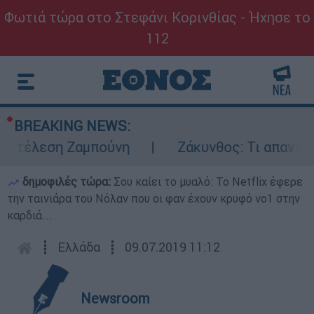
Φωτιά τώρα στο Στεφάνι Κορινθίας - Ήχησε το
112
BREAKING NEWS:
εκτέλεση Ζαμπούνη
Ζάκυνθος: Τι απαντά η
δημοφιλές τώρα:
Σου καίει το μυαλό: Το Netflix έφερε
την ταινιάρα του Νόλαν που οι φαν έχουν κρυφό νο1 στην
καρδιά...
┋
Ελλάδα
┋
09.07.2019 11:12
Newsroom