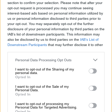
section to confirm your selection. Please note that after your
opt-out request is processed you may continue seeing
Έναν κρυφό άσο στο μανίκι τους ενδέχεται
interest-based ads based on personal information utilized by
να έχουν οι αστυνομικοί που χειρίζονται τις
us or personal information disclosed to third parties prior to
your opt-out. You may separately opt-out of the further
έρευνες για την εξιχνίαση της
disclosure of your personal information by third parties on the
μυστηριώδους δολοφονίας της
IAB’s list of downstream participants. This information may
Αμερικανίδας Suzanne Eaton στα Χανιά
.
also be disclosed by us to third parties on the
IAB’s List of
Downstream Participants
that may further disclose it to other
Ασφαλείς πληροφορίες του Cretalive
third parties.
αναφέρουν ότι στον τόπο όπου πετάχτηκε
Please note that this website/app uses one or more Google
Personal Data Processing Opt Outs
το πτώμα της άτυχης γυναίκας βρέθηκε ένα
services and may gather and store information including but
σημαντικότατο εύρημα για την πρόοδο των
not limited to your visit or usage behaviour. You may click to
I want to opt-out of the Sharing of my
personal data.
ερευνών, το οποίο φέρεται να ανήκει στον
grant or deny consent to Google and its third-party tags to
Opted In
use your data for below specified purposes in below Google
δολοφόνο.
consent section.
I want to opt-out of the Sale of my
Personal Data.
Το εύρημα αυτό, το οποίο δεν μπορούμε να
Opted In
δημοσιοποιήσουμε για προφανείς λόγους,
έχει ήδη σταλεί στα εγκληματολογικά
I want to opt-out of processing my
Personal Data for Targeted Advertising.
εργαστήρια και πιστεύεται ότι θα ρίξει
Opted In