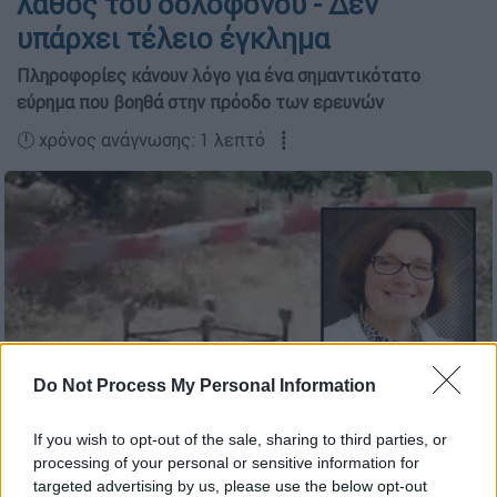
λάθος του δολοφόνου - Δεν
υπάρχει τέλειο έγκλημα
Πληροφορίες κάνουν λόγο για ένα σημαντικότατο
εύρημα που βοηθά στην πρόοδο των ερευνών
🕛 χρόνος ανάγνωσης: 1 λεπτό ┋
Do Not Process My Personal Information
(cretalive)
If you wish to opt-out of the sale, sharing to third parties, or
processing of your personal or sensitive information for
targeted advertising by us, please use the below opt-out
Προσθέστε το ΕΘΝΟΣ στη Google