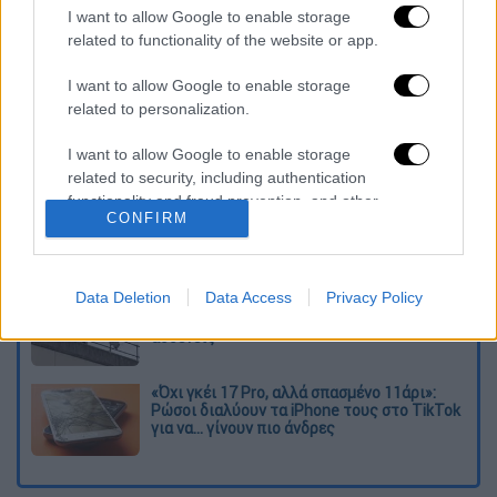
I want to allow Google to enable storage
Πηγή:
cretalive.gr
related to functionality of the website or app.
Διαβάστε ακόμη
I want to allow Google to enable storage
related to personalization.
Εκτελέσεις, συλλήψεις και νέοι
περιορισμοί: Το Ιράν σκληραίνει τη γραμμή
στο εσωτερικό εν μέσω πολέμου
I want to allow Google to enable storage
related to security, including authentication
functionality and fraud prevention, and other
Η πρώτη δήλωση της οικογένειας της
CONFIRM
user protection.
38χρονης Βρετανίδας που δολοφονήθηκε
στην Κυψέλη
Data Deletion
Data Access
Privacy Policy
Ντύθηκε «Χάρος», ανέβηκε στην οροφή
νοσοκομείου και κοιτούσε επίμονα τους
ασθενείς
«Όχι γκέι 17 Pro, αλλά σπασμένο 11άρι»:
Ρώσοι διαλύουν τα iPhone τους στο TikTok
για να... γίνουν πιο άνδρες