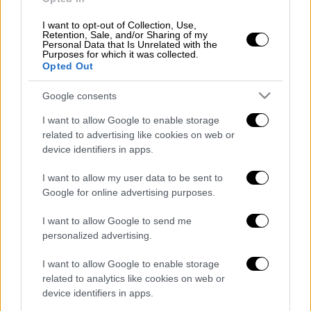
«φως» στις έρευνες που διεξάγονται. Η
I want to opt-out of Collection, Use,
ύπαρξή του, πάντως, φέρεται να συνδέεται
Retention, Sale, and/or Sharing of my
Personal Data that Is Unrelated with the
άμεσα με τη σορό της Suzanne Eaton. Αν
Purposes for which it was collected.
Opted Out
επαληθευτεί η συλλογιστική των
αστυνομικών, τότε ενδέχεται να αποδειχτεί
Google consents
ως το μοιραίο λάθος του δολοφόνου.
I want to allow Google to enable storage
Το ενδιαφέρον πλέον επικεντρώνεται στα
related to advertising like cookies on web or
device identifiers in apps.
εγκληματολογικά εργαστήρια και σε αυτό το
εύρημα δίνεται μεγάλη έμφαση. Δεν
I want to allow my user data to be sent to
αποκλείεται και μέσα στην τρέχουσα
Google for online advertising purposes.
εβδομάδα να έχουμε και τις απαντήσεις
I want to allow Google to send me
σχετικά με την ανίχνευση DNA στα νύχια του
personalized advertising.
θύματος, το οποίο πιστεύεται ότι
αντιστάθηκε σθεναρά στον σωματώδη
I want to allow Google to enable storage
δράστη και πάλεψε για τη ζωή του.
related to analytics like cookies on web or
device identifiers in apps.