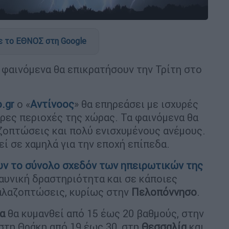
 το ΕΘΝΟΣ στη Google
ά φαινόμενα θα επικρατήσουν την Τρίτη στο
.gr
ο «
Αντίνοος
» θα επηρεάσει με ισχυρές
ερες περιοχές της χώρας. Τα φαινόμενα θα
ζοπτώσεις και πολύ ενισχυμένους ανέμους.
ί σε χαμηλά για την εποχή επίπεδα.
ουν το σύνολο σχεδόν των ηπειρωτικών της
εραυνική δραστηριότητα και σε κάποιες
αλαζοπτώσεις, κυρίως στην
Πελοπόννησο
.
α
θα κυμανθεί από 15 έως 20 βαθμούς, στην
στη Θράκη από 19 έως 30, στη
Θεσσαλία
και