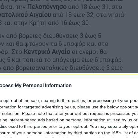
εά
και την
Πελοπόννησο
από 18 έως 31, στο
νατολικού Αιγαίου
από 18 έως 32, στα νησιά
 και στην Κρήτη από 16 έως 30.
ν από βόρειες διευθύνσεις 3 έως 5
ν και θα φτάνουν τα 6 μποφόρ και στο
φόρ. Στο
Κεντρικό Αιγαίο
οι άνεμοι θα
ως 5 και τοπικά το απόγευμα έως 6 μποφόρ.
ν από βορειοανατολικές διευθύνσεις 3 έως
σα
όπου θα πνέουν από μεταβαλλόμενες
 οι άνεμοι θα πνέουν αρχικά από
ocess My Personal Information
ποφόρ, όμως από το μεσημέρι θα γίνουν
αι τοπικά 6 μποφόρ.
to opt-out of the sale, sharing to third parties, or processing of your per
formation for targeted advertising by us, please use the below opt-out s
r selection. Please note that after your opt-out request is processed y
eing interest-based ads based on personal information utilized by us or
disclosed to third parties prior to your opt-out. You may separately opt-
losure of your personal information by third parties on the IAB’s list of