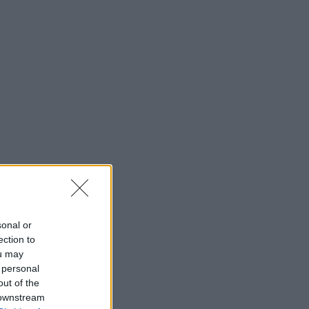
sonal or
ection to
ou may
 personal
out of the
 downstream