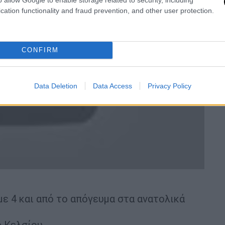
cation functionality and fraud prevention, and other user protection.
CONFIRM
video
Data Deletion
Data Access
Privacy Policy
με 4 και από το απόγευμα στα ανατολικά
 Κελσίου.