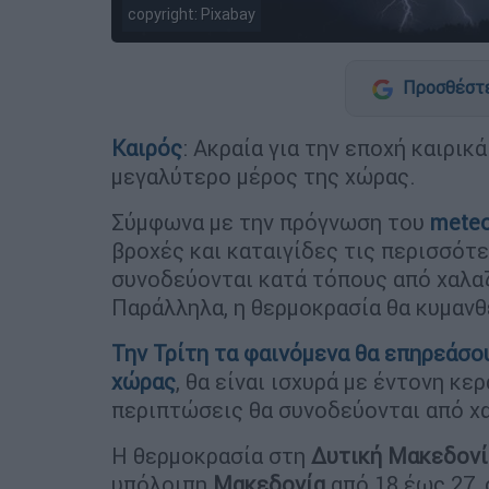
copyright: Pixabay
Προσθέστε
Καιρός
: Ακραία για την εποχή καιρικ
μεγαλύτερο μέρος της χώρας.
Σύμφωνα με την πρόγνωση του
meteo
βροχές και καταιγίδες τις περισσότ
συνοδεύονται κατά τόπους από χαλα
Παράλληλα, η θερμοκρασία θα κυμανθε
Την Τρίτη τα φαινόμενα θα επηρεάσ
χώρας
, θα είναι ισχυρά με έντονη κ
περιπτώσεις θα συνοδεύονται από χ
Η θερμοκρασία στη
Δυτική Μακεδονί
υπόλοιπη
Μακεδονία
από 18 έως 27, 