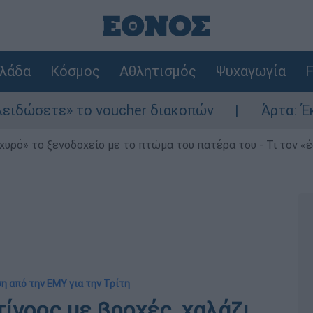
λάδα
Κόσμος
Αθλητισμός
Ψυχαγωγία
F
ε» το voucher διακοπών
Άρτα: Έκρηξη και
χυρό» το ξενοδοχείο με το πτώμα του πατέρα του - Τι τον «
η από την ΕΜΥ για την Τρίτη
τίνοος με βροχές, χαλάζι