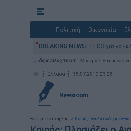
Πολιτική
Οικονομία
Ελ
για Ολους 2026-2027: Τα SOS για να «κλειδώσετ
BREAKING NEWS:
δημοφιλές τώρα:
Μυστράς: Είχε κάνει «ο
┋
Ελλάδα
┋
15.07.2019 23:28
Newsroom
Ενότητες στο άρθρο:
📌 Καιρός: Αναλυτικά η πρόγνωσ
Καιρός: Πλησιάζει ο Αν