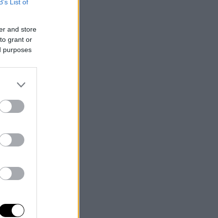
B’s List of
er and store
to grant or
ed purposes