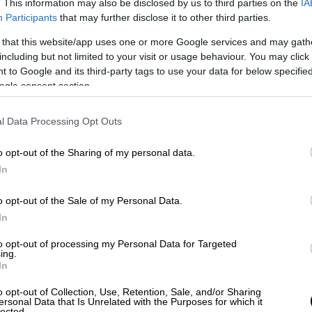
. This information may also be disclosed by us to third parties on the
IA
Participants
that may further disclose it to other third parties.
 that this website/app uses one or more Google services and may gath
including but not limited to your visit or usage behaviour. You may click 
 to Google and its third-party tags to use your data for below specifi
ogle consent section.
l Data Processing Opt Outs
o opt-out of the Sharing of my personal data.
In
o opt-out of the Sale of my Personal Data.
In
ωση από την Περιφέρεια Αττικής
ωση από την Περιφέρεια Αττικής
to opt-out of processing my Personal Data for Targeted
ing.
In
ε βροχές και πιθανώς καταιγίδες από το
όρειες και βορειοανατολικές διευθύνσεις 2
o opt-out of Collection, Use, Retention, Sale, and/or Sharing
ersonal Data that Is Unrelated with the Purposes for which it
πόγευμα έως 5 μποφόρ. Η θερμοκρασία στο
lected.