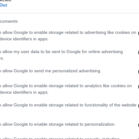
22 έως 30 βαθμούς.
Out
ις με βροχές και καταιγίδες έως το
consents
πτώσεις θα είναι ισχυρές. Οι άνεμοι θα
o allow Google to enable storage related to advertising like cookies on
ως 4 και τοπικά 5 μποφόρ, όμως στο
evice identifiers in apps.
θα φτάνουν τα 6 έως 7 μποφόρ. Η
α κυμανθεί από 20 έως 24 βαθμούς.
o allow my user data to be sent to Google for online advertising
s.
ωση από την ΕΜΥ για την Τρίτη
to allow Google to send me personalized advertising.
 θα αυξηθούν και θα εκδηλωθούν τοπικές
o allow Google to enable storage related to analytics like cookies on
evice identifiers in apps.
κές καταιγίδες, πιθανώς ισχυρές κατά τη
βόρεια.
o allow Google to enable storage related to functionality of the website
o allow Google to enable storage related to personalization.
o allow Google to enable storage related to security, including