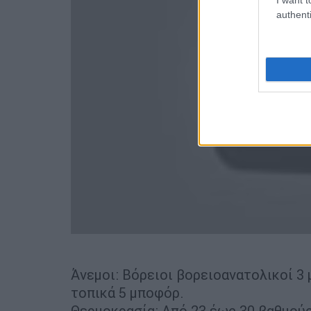
authenti
Άνεμοι: Βόρειοι βορειοανατολικοί 3 
τοπικά 5 μποφόρ.
Θερμοκρασία: Από 23 έως 30 βαθμούς