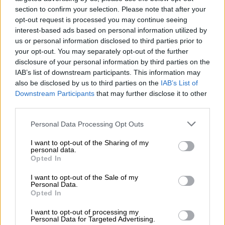
section to confirm your selection. Please note that after your
opt-out request is processed you may continue seeing
interest-based ads based on personal information utilized by
us or personal information disclosed to third parties prior to
your opt-out. You may separately opt-out of the further
disclosure of your personal information by third parties on the
IAB’s list of downstream participants. This information may
also be disclosed by us to third parties on the
IAB’s List of
Downstream Participants
that may further disclose it to other
aftokinito-27xronos-suzzane-eaton-2.jpg
third parties.
Please note that this website/app uses one or more Google
«Μου επιτέθηκε με το αυτοκίνητο» δηλώνει
Personal Data Processing Opt Outs
services and may gather and store information including but
χαρακτηριστικά. Η κοπέλα αναφέρει ότι
not limited to your visit or usage behaviour. You may click to
I want to opt-out of the Sharing of my
επειδή ήταν πολύ στενός ο δρόμος και πολύ
personal data.
grant or deny consent to Google and its third-party tags to
Opted In
κακό το οδόστρωμα το αμάξι δεν μπόρεσε να
use your data for below specified purposes in below Google
consent section.
αναπτύξει ταχύτητα, οπότε κατάφερε να το
I want to opt-out of the Sale of my
Personal Data.
αποφύγει πηδώντας μέσα στα δέντρα, ενώ
Opted In
πέφτοντας στο χώμα χτύπησε ελαφρά στα
I want to opt-out of processing my
πόδια. Το αυτοκίνητο την προσπέρασε,
Personal Data for Targeted Advertising.