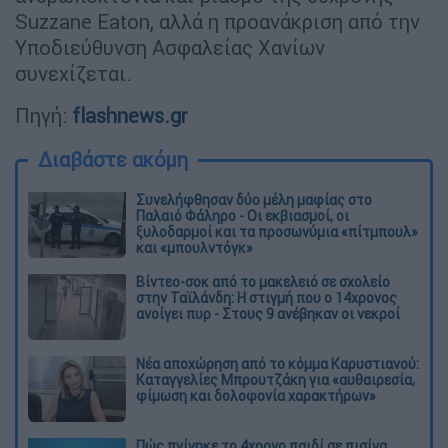
Suzzane Eaton, αλλά η προανάκριση από την
Υποδιεύθυνση Ασφαλείας Χανίων
συνεχίζεται.
Πηγή:
flashnews.gr
Διαβάστε ακόμη
Συνελήφθησαν δύο μέλη μαφίας στο
Παλαιό Φάληρο - Οι εκβιασμοί, οι
ξυλοδαρμοί και τα προσωνύμια «πίτμπουλ»
και «μπουλντόγκ»
Βίντεο-σοκ από το μακελειό σε σχολείο
στην Ταϊλάνδη: Η στιγμή που ο 14χρονος
ανοίγει πυρ - Στους 9 ανέβηκαν οι νεκροί
Νέα αποχώρηση από το κόμμα Καρυστιανού:
Καταγγελίες Μπρουτζάκη για «αυθαιρεσία,
φίμωση και δολοφονία χαρακτήρων»
Πώς πνίγηκε το 4χρονο παιδί σε πισίνα