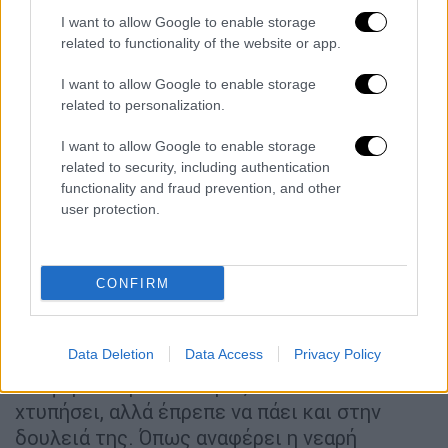
I want to allow Google to enable storage
ΕΛΛΑΔΑ
16.07.2019
16:21
related to functionality of the website or app.
Suzanne Eaton: Οι γιοι της είχαν βρεθεί στο
σημείο που χτυπήθηκε (vid)
I want to allow Google to enable storage
related to personalization.
Suzanne Eaton: Οι γιοι της είχαν βρεθεί στο
σημείο που χτυπήθηκε (vid)
I want to allow Google to enable storage
related to security, including authentication
Ευτυχώς λίγο παρακάτω ήταν ένας ακόμα
functionality and fraud prevention, and other
τουρίστας ο οποίος έκανε τζόκινγκ. Ο
user protection.
άνδρας είδε το περιστατικό και άρχισε και
αυτός να φωνάζει στον οδηγό του
αυτοκινήτου, ο οποίος λίγο μετά έφυγε
CONFIRM
γρήγορα από το σημείο. Η 27χρονη Λιθουανή
περιγράφει ότι σοκαρίστηκε και ένιωσε
Data Deletion
Data Access
Privacy Policy
τρόμο από το περιστατικό, ωστόσο δεν το
ανέφερε στην αστυνομία, καθότι δεν είχε
χτυπήσει, αλλά έπρεπε να πάει και στην
δουλειά της. Όπως αναφέρει η νεαρή