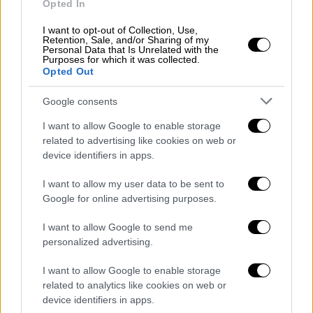
Opted In
σταμάτησε μερικά μέτρα πιο κάτω, ο οδηγός
δεν κατέβηκε, ενώ την ίδια στιγμή η κοπέλα
I want to opt-out of Collection, Use,
Retention, Sale, and/or Sharing of my
μέσα στον πανικό της άρχισε να φωνάζει.
Personal Data that Is Unrelated with the
Purposes for which it was collected.
Opted Out
Google consents
I want to allow Google to enable storage
related to advertising like cookies on web or
device identifiers in apps.
I want to allow my user data to be sent to
Google for online advertising purposes.
I want to allow Google to send me
personalized advertising.
I want to allow Google to enable storage
related to analytics like cookies on web or
device identifiers in apps.