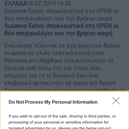
ΕΛΛΑΔΑ
16.07.2019
19:35
Suzanne Eaton: Αποκλειστικά στο OPEN οι
δύο σπηλαιολόγοι που την βρήκαν νεκρή
Suzanne Eaton: Αποκλειστικά στο OPEN οι
δύο σπηλαιολόγοι που την βρήκαν νεκρή
Ενώ έκανε τζόκινγκ σε ένα αγροτικό δρόμο
ανάμεσα σε ελιές σχετικά κοντά στην
θάλασσα αντιλήφθηκε ένα αυτοκίνητο να
έρχεται από πίσω της και όπως λέει
απόρησε για το τι δουλειά έχει ένα
επιβατικό αυτοκίνητο σε αγροτικό δρόμο.
Στην συνέχεια το αυτοκίνητο προσπάθησε να
πέσει επάνω της και όπως αντιλήφτηκε ο
Do Not Process My Personal Information
άγνωστος οδηγός
προσπάθησε επίτηδες να
την χτυπήσει.
If you wish to opt-out of the sale, sharing to third parties, or
processing of your personal or sensitive information for
targeted advertising by us, please use the below opt-out