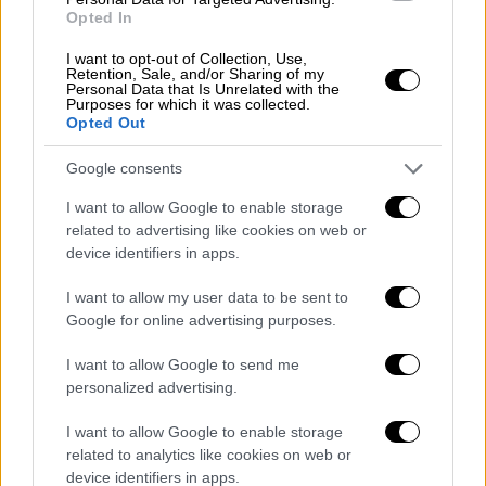
συντηρηθούν κτίρια, θα κατασκευαστεί
Opted In
βιολογικός καθαρισμός και θα αγοραστούν
I want to opt-out of Collection, Use,
νέοι χιονοστρωτήρες.» Επίσης, προβλέπεται
Retention, Sale, and/or Sharing of my
η προμήθεια συστήματος ηλεκτρονικής
Personal Data that Is Unrelated with the
Purposes for which it was collected.
έκδοσης εισιτηρίων και βοηθητικών
Opted Out
συστημάτων, καθώς παρεμβάσεις
Google consents
ανασχεδιασμού στις πίστες.
I want to allow Google to enable storage
Σχετικά με τα οφέλη που αναμένεται να
related to advertising like cookies on web or
προκύψουν, ο Γιώργος Λαζουράς λέει στο
device identifiers in apps.
ΑΠΕ – ΜΠΕ ότι «ο εκσυγχρονισμός του
I want to allow my user data to be sent to
χιονοδρομικού σημαίνει “ζωή”, κίνηση,
Google for online advertising purposes.
επαγγελματική δραστηριότητα, τουριστική
και περιβαλλοντική ανάπτυξη, διότι μέσα
I want to allow Google to send me
personalized advertising.
από την αναβάθμιση στόχος είναι το
χιονοδρομικό κέντρο να μη λειτουργεί μόνο
I want to allow Google to enable storage
τη χειμερινή περίοδο, αλλά για μεγαλύτερο
related to analytics like cookies on web or
χρονικό διάστημα, δηλαδή ακόμα και το
device identifiers in apps.