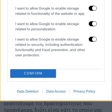
καλοκαίρι.»
I want to allow Google to enable storage
related to functionality of the website or app.
Όπως εξηγεί στη συνέχεια, «με τη λειτουργία
των σύγχρονων, γρήγορων και ασφαλών
I want to allow Google to enable storage
αναβατήρων όσοι θα φθάνουν στο
related to personalization.
χιονοδρομικό κέντρο τους καλοκαιρινούς
I want to allow Google to enable storage
μήνες θα έχουν τη δυνατότητα να κάνουν μία
related to security, including authentication
βόλτα, ή να επισκέπτονται στην κορυφή του
functionality and fraud prevention, and other
Χελμού και τις εγκαταστάσεις όπου
user protection.
βρίσκεται το τηλεσκόπιο “Αρίσταρχός”, ενώ
παράλληλα μπορούν να αναπτυχθούν και
άλλες δραστηριότητες, όπως το ποδήλατο
CONFIRM
βουνού.»
Μάλιστα, όπως αναφέρει σε αυτό το σημείο
Data Deletion
Data Access
Privacy Policy
ο Γιώργος Λαζουράς, «έχουμε αποφασίσει να
αναπτύξουμε τις δραστηριότητες που
προανέφερα, διότι είναι κάτι το οποίο μας