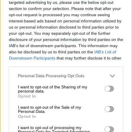
πρόταση μελετήθηκε και προετοιμάστηκε
targeted advertising by us, please use the below opt-out
section to confirm your selection. Please note that after your
από τον δήμο και το χιονοδρομικό κέντρο.
opt-out request is processed you may continue seeing
interest-based ads based on personal information utilized by
Παράλληλα, τονίζει ότι «έπειτα από 30
us or personal information disclosed to third parties prior to
χρόνια λειτουργίας του χιονοδρομικού
your opt-out. You may separately opt-out of the further
κέντρου γίνεται μία τόσο μεγάλη παρέμβαση,
disclosure of your personal information by third parties on the
με την οποία ουσιαστικά δημιουργείται ένα
IAB’s list of downstream participants. This information may
νέο χιονοδρομικό, δίνοντάς του “ζωή” για τα
also be disclosed by us to third parties on the
IAB’s List of
Downstream Participants
that may further disclose it to other
επόμενα 40 χρόνια.»
third parties.
Όσον αφορά στον εκσυγχρονισμό, ο
Please note that this website/app uses one or more Google
Personal Data Processing Opt Outs
δήμαρχος λέει στο ΑΠΕ-ΜΠΕ ότι «θα
services and may gather and store information including but
not limited to your visit or usage behaviour. You may click to
I want to opt-out of the Sharing of my
λειτουργήσουν δύο σημαντικοί νέοι
personal data.
grant or deny consent to Google and its third-party tags to
αναβατήρες με καμπίνες και καρεκλάκια, θα
Opted In
use your data for below specified purposes in below Google
αναβαθμιστούν οι εγκαταστάσεις της
consent section.
I want to opt-out of the Sale of my
ενέργειας και ο ηλεκτρομηχανολογικός
Personal Data.
Opted In
εξοπλισμός, θα δημιουργηθεί πάρκινγκ για
τους αναβατήρες έκτασης 700 τ.μ., θα
I want to opt-out of processing my
Personal Data for Targeted Advertising.