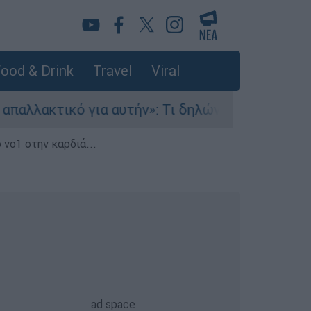
ood & Drink
Travel
Viral
ό για αυτήν»: Τι δηλώνει στο ethnos.gr ο Κώστ
 νο1 στην καρδιά...