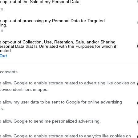
o opt-out of the Sale of my Personal Data.
ε τον αντικαπνιστικό νόμο κόβεται το
In
ε ιδρύματα. Αναλυτικά το κάπνισμα
to opt-out of processing my Personal Data for Targeted
ing.
In
λοιπούς χώρους αντίστοιχου υγειονομικού
o opt-out of Collection, Use, Retention, Sale, and/or Sharing
ersonal Data that Is Unrelated with the Purposes for which it
άσεις-στα νοσηλευτικά ιδρύματα όλων των
lected.
Out
α: στους παιδικούς σταθμούς και στα
consents
α, ειδικά σχολεία, σε όλα τα σχολεία
τα πανεπιστημιακά ιδρύματα, στους χώρους
o allow Google to enable storage related to advertising like cookies on
κπαίδευσης και σε όλους τους χώρους
evice identifiers in apps.
o allow my user data to be sent to Google for online advertising
s.
 απαγορεύεται σε όλα τα οχήματα δημόσιας
επιβαίνουν
ανήλικοι κάτω των 12 ετών
. Όσοι
to allow Google to send me personalized advertising.
ύνται με τσουχτερά πρόστιμα και αφαίρεση
o allow Google to enable storage related to analytics like cookies on