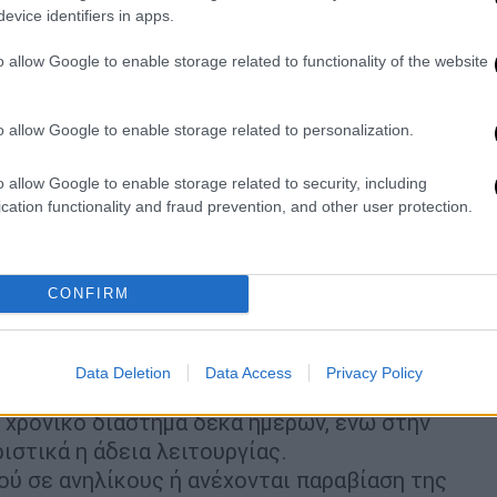
evice identifiers in apps.
βάτες
o allow Google to enable storage related to functionality of the website
απαγόρευση του καπνίσματος από δημόσιους
ηρεσίες τους, αποτελεί πειθαρχικό
o allow Google to enable storage related to personalization.
ε τις διατάξεις που διέπουν την
o allow Google to enable storage related to security, including
cation functionality and fraud prevention, and other user protection.
ουν προϊόντα καπνού, κατά παράβαση του
50 έως 500 ευρώ
, ανάλογα με την υποτροπή
CONFIRM
αι λειτουργίας χώρων που απαγορεύεται το
τις παραβάσεις, επιβάλλεται
πρόστιμο από
ε την υποτροπή. Στην τέταρτη υποτροπή
Data Deletion
Data Access
Privacy Policy
λειτουργίας του καταστήματος
 χρονικό διάστημα δέκα ημερών, ενώ στην
ιστικά η άδεια λειτουργίας.
ύ σε ανηλίκους ή ανέχονται παραβίαση της