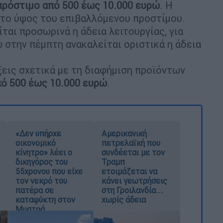
πρόστιμο από 500 έως 10.000 ευρώ
. Η
 το ύψος του επιβαλλόμενου προστίμου.
ται προσωρινά η άδεια λειτουργίας, για
 στην πέμπτη ανακαλείται οριστικά η άδεια
ξεις σχετικά με τη διαφήμιση προϊόντων
ό 500 έως 10.000 ευρώ
.
«Δεν υπήρχε
Αμερικανική
οικονομικό
πετρελαϊκή που
κίνητρο» λέει ο
συνδέεται με τον
δικηγόρος του
Τραμπ
55χρονου που είχε
ετοιμάζεται να
τον νεκρό του
κάνει γεωτρήσεις
πατέρα σε
στη Γροιλανδία...
καταψύκτη στον
χωρίς άδεια
Μυστρά