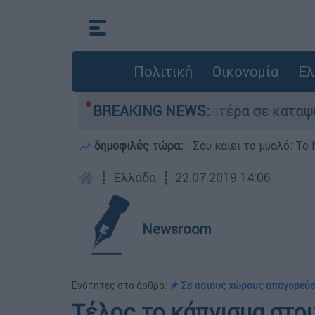
Πολιτική
Οικονομία
Ελ
ου είχε τον νεκρό του πατέρα σε καταψύκτη στο
BREAKING NEWS:
δημοφιλές τώρα:
Σου καίει το μυαλό: Το 
┋
Ελλάδα
┋
22.07.2019 14:06
Newsroom
Ενότητες στο άρθρο:
📌 Σε ποιους χώρους απαγορεύε
Τέλος το κάπνισμα στο