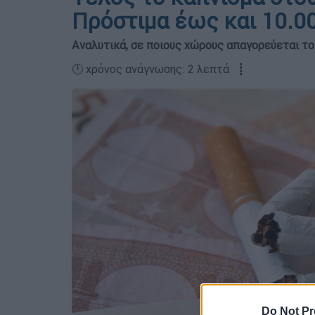
Πρόστιμα έως και 10.0
Αναλυτικά, σε ποιους χώρους απαγορεύεται το
🕛 χρόνος ανάγνωσης: 2 λεπτά ┋
Do Not Pr