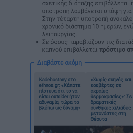
σχετικής διάταξης επιβάλλεται
υποτροπή λαμβάνεται υπόψη για
Στην τέταρτη υποτροπή ανακαλεί
χρονικό διάστημα 10 ημερών, ενώ
λειτουργίας.
Σε όσους παραβιάζουν τις διατά
καπνού επιβάλλεται
πρόστιμο απ
Διαβάστε ακόμη
Kadebostany στο
«Χωρίς σκηνές και
ethnos.gr: «Κάποτε
κουβέρτες σε
πίστευα ότι το να
ακραίες
είσαι outsider ήταν
θερμοκρασίες»: Σε
αδυναμία, τώρα το
δραματικές
βλέπω ως δύναμη»
συνθήκες χιλιάδες
μετανάστες στη
Θέουτα