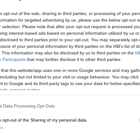
to opt-out of the sale, sharing to third parties, or processing of your per
formation for targeted advertising by us, please use the below opt-out s
r selection. Please note that after your opt-out request is processed y
eing interest-based ads based on personal information utilized by us or
disclosed to third parties prior to your opt-out. You may separately opt-
losure of your personal information by third parties on the IAB’s list of
. This information may also be disclosed by us to third parties on the
IA
Participants
that may further disclose it to other third parties.
 το ΕΘΝΟΣ στη Google
 that this website/app uses one or more Google services and may gath
including but not limited to your visit or usage behaviour. You may click 
τικού νόμου
, ζήτημα που αποτελεί
 to Google and its third-party tags to use your data for below specifi
ogle consent section.
 κατά τον
Κυριάκο Μητσοτάκη
, ζήτησε ο
γείας,
Βασίλης Κικίλιας
, δήλωσε την
l Data Processing Opt Outs
 τα άρθρα του εν λόγω νόμου θα
o opt-out of the Sharing of my personal data.
In
ύεται το κάπνισμα