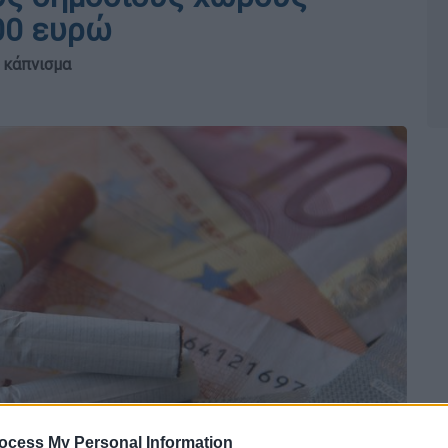
00 ευρώ
 κάπνισμα
ocess My Personal Information