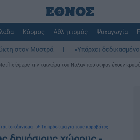
λάδα
Κόσμος
Αθλητισμός
Ψυχαγωγία
F
ν Μυστρά
«Υπάρχει δεδικασμένο απαλλακτικ
Netflix έφερε την ταινιάρα του Νόλαν που οι φαν έχουν κρυφό
ται το κάπνισμα
📌 Τα πρόστιμα για τους παραβάτες
υς δημόσιους χώρους -