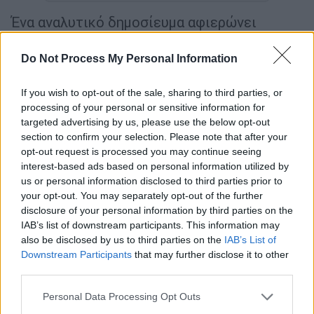
Ένα αναλυτικό δημοσίευμα αφιερώνει
η
Guardian
στη δολοφονία της
Suzanne
Eaton
, με το δικηγόρο του 27χρονου Γιάννη
Do Not Process My Personal Information
Παρασκάκη να μιλά στη βρετανική εφημερίδα
για το έγκλημα και την υπεράσπιση του καθ’
If you wish to opt-out of the sale, sharing to third parties, or
processing of your personal or sensitive information for
ομολογία δολοφόνου της Αμερικανίδας
targeted advertising by us, please use the below opt-out
βιολόγου.
section to confirm your selection. Please note that after your
opt-out request is processed you may continue seeing
Να σημειωθεί ότι το δημοσίευμα
interest-based ads based on personal information utilized by
χαρακτηρίζει τη
Suzanne Eaton
ως
us or personal information disclosed to third parties prior to
«αφοσιωμένη αθλήτρια», ενώ επισημαίνει ότι
your opt-out. You may separately opt-out of the further
disclosure of your personal information by third parties on the
είχε μαύρη ζώνη στο τάε κβο ντο, γνώσεις
IAB’s list of downstream participants. This information may
που δεν μπόρεσε να αξιοποιήσει εξαιτίας
also be disclosed by us to third parties on the
IAB’s List of
των χτυπημάτων που της κατάφερε ο
Downstream Participants
that may further disclose it to other
δράστης.
third parties.
Please note that this website/app uses one or more Google
«Τόσο ενώπιον του ανακριτή όσο και σε εμένα
Personal Data Processing Opt Outs
services and may gather and store information including but