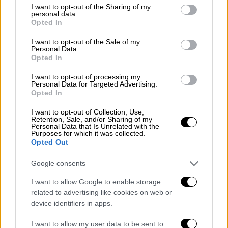
ο δράστης δήλωσε επανειλημμένα ότι το
not limited to your visit or usage behaviour. You may click to
I want to opt-out of the Sharing of my
personal data.
κίνητρό του ήταν η επιθυμία να κάνει σεξ.
grant or deny consent to Google and its third-party tags to
Opted In
Φαίνεται ότι η
Suzanne Eaton
χτυπήθηκε στο
use your data for below specified purposes in below Google
consent section.
κεφάλι από τον μεταλλικό προφυλακτήρα και
I want to opt-out of the Sale of my
Personal Data.
πιθανόν να είχε υποστεί διάσειση όταν την
Opted In
έβαλε στο πορτ μπαγκάζ του αμαξιού, αν και
I want to opt-out of processing my
ακόμα διεξάγονται έρευνες σχετικά με το τι
Personal Data for Targeted Advertising.
Opted In
συνέβη»
, τονίζει στην
Guardian
ο δικηγόρος
κ. Ζέλλιος.
I want to opt-out of Collection, Use,
Retention, Sale, and/or Sharing of my
Personal Data that Is Unrelated with the
Παράλληλα, ο κ. Ζέλλιος επισημαίνει ότι οι
Purposes for which it was collected.
ντόπιοι εξακολουθούν να είναι σοκαρισμένοι
Opted Out
από το ειδεχθές έγκλημα, ενώ
«υπάρχει ένα
Google consents
τεράστιο αίσθημα ενοχής και ντροπής […] Σε
όλη την Κρήτη πολλοί αισθάνονται ένα
I want to allow Google to enable storage
related to advertising like cookies on web or
αίσθημα ευθύνης, τόσο πολύ ώστε συνεχίζω
device identifiers in apps.
να τους υπενθυμίζω ότι σε κάθε κοινωνία
υπάρχουν άτομα που είναι καλά και άτομα που
I want to allow my user data to be sent to