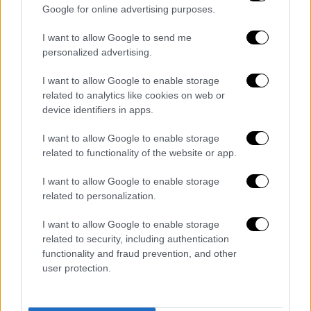
είναι κακά»
.
Google for online advertising purposes.
Όσον αφορά στον λόγο που ο ίδιος
I want to allow Google to send me
personalized advertising.
αποφάσισε να αναλάβει την υπεράσπιση του
Γιάννη Παρασκάκη, ο δικηγόρος δηλώνει:
I want to allow Google to enable storage
related to analytics like cookies on web or
«Συμφώνησα υπό τον όρο να μην επιχειρήσω
device identifiers in apps.
να υπερασπιστώ τις πράξεις του και με την
I want to allow Google to enable storage
προϋπόθεση ότι θα υποβαλλόταν σε
related to functionality of the website or app.
ψυχιατρική εξέταση. Προκειμένου να
αποδοθεί τιμωρία, ένας κατηγορούμενος
I want to allow Google to enable storage
πρέπει να έχει έναν συνήγορο υπεράσπισης,
related to personalization.
σύμφωνα με τους νόμους και το Σύνταγμα της
I want to allow Google to enable storage
χώρας
», ενώ τονίζει ότι το έργο της
related to security, including authentication
Δικαιοσύνης έπρεπε να επισπευστεί.
functionality and fraud prevention, and other
user protection.
Διαβάστε
ΕΔΩ
ολόκληρο το δημοσίευμα της
βρετανικής εφημερίδας.