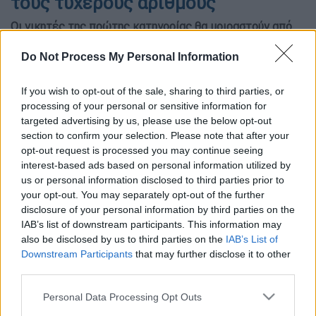
τους τυχερούς αριθμούς
Οι νικητές της πρώτης κατηγορίας θα μοιραστούν από
1.200.000 ευρώ.
Do Not Process My Personal Information
If you wish to opt-out of the sale, sharing to third parties, or
processing of your personal or sensitive information for
targeted advertising by us, please use the below opt-out
section to confirm your selection. Please note that after your
opt-out request is processed you may continue seeing
interest-based ads based on personal information utilized by
us or personal information disclosed to third parties prior to
your opt-out. You may separately opt-out of the further
disclosure of your personal information by third parties on the
IAB’s list of downstream participants. This information may
also be disclosed by us to third parties on the
IAB’s List of
Κλήρωση Τζόκερ/Eurokinissi
Downstream Participants
that may further disclose it to other
third parties.
Please note that this website/app uses one or more Google
Personal Data Processing Opt Outs
Προσθέστε το ΕΘΝΟΣ στη Google
services and may gather and store information including but