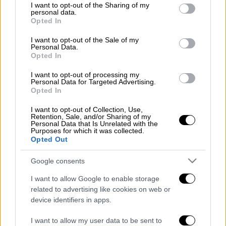
not limited to your visit or usage behaviour. You may click to
I want to opt-out of the Sharing of my
personal data.
Πραγματοποιήθηκε η κλήρωση του Τζόκερ
grant or deny consent to Google and its third-party tags to
Opted In
[αριθμός κλήρωσης 2038] και οι νικητές της
use your data for below specified purposes in below Google
consent section.
πρώτης κατηγορίας θα μοιραστούν από
I want to opt-out of the Sale of my
Personal Data.
1.200.000 ευρώ.
Opted In
Οι τυχεροί αριθμοί στην σημερινή κλήρωση
I want to opt-out of processing my
Personal Data for Targeted Advertising.
Τζόκερ (
2038)
είναι οι εξής: 20, 22, 45, 2,
Opted In
13
και
Τζόκερ
ο αριθμός 5
.
I want to opt-out of Collection, Use,
Retention, Sale, and/or Sharing of my
Διαβάστε ακόμη
Personal Data that Is Unrelated with the
Purposes for which it was collected.
Opted Out
Τα «γεράκια» της Ψάθας: Έσωσαν από τη
μεγάλη φωτιά τη γειτονιά που κάποτε τους
έδιωχνε - «Πέρασε όλη η ζωή μπροστά μου»
Google consents
I want to allow Google to enable storage
Κυνήγι χρόνου στα λεωφορεία: Δρομολόγια
related to advertising like cookies on web or
που «δεν βγαίνουν» και προειδοποιήσεις
device identifiers in apps.
I want to allow my user data to be sent to