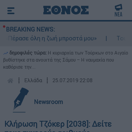
BREAKING NEWS:
- «Πέρασε όλη η ζωή μπροστά μου»
Τουρισ
δημοφιλές τώρα:
Η κυριαρχία των Τούρκων στο Αιγαίο
βυθίστηκε στα ανοιχτά της Σάμου – Η ναυμαχία που
καθόρισε την...
┋
Ελλάδα
┋
25.07.2019 22:08
Newsroom
Κλήρωση Τζόκερ [2038]: Δείτε