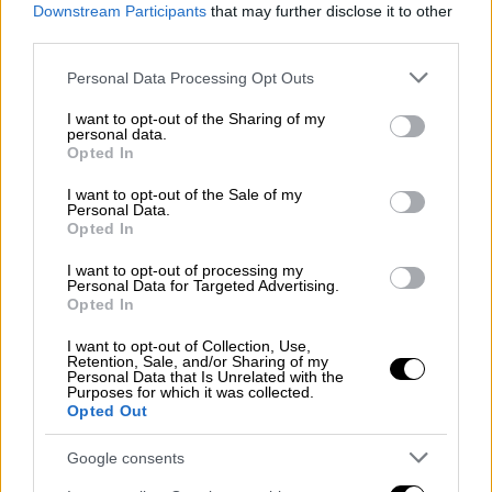
Downstream Participants
that may further disclose it to other
συγκέντρωση.
third parties.
Please note that this website/app uses one or more Google
Personal Data Processing Opt Outs
services and may gather and store information including but
not limited to your visit or usage behaviour. You may click to
I want to opt-out of the Sharing of my
personal data.
grant or deny consent to Google and its third-party tags to
Opted In
use your data for below specified purposes in below Google
consent section.
I want to opt-out of the Sale of my
Personal Data.
Opted In
I want to opt-out of processing my
Personal Data for Targeted Advertising.
Opted In
I want to opt-out of Collection, Use,
Retention, Sale, and/or Sharing of my
Personal Data that Is Unrelated with the
Purposes for which it was collected.
Opted Out
Google consents
ΕΛΛΑΔΑ
30.07.2019
18:19