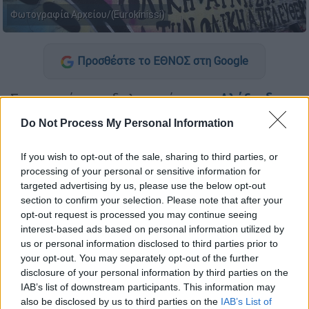
Φωτογραφία Αρχείου/(Eurokinissi)
Προσθέστε το ΕΘΝΟΣ στη Google
Στο σημείο της δολοφονίας του
Αλέξανδρου
Γρηγορόπουλου
στα
Εξάρχεια
, έχει αρχίσει
Do Not Process My Personal Information
από νωρίς το απόγευμα της Τετάρτης (31/7)
να συρρέει κόσμος προκειμένου να
If you wish to opt-out of the sale, sharing to third parties, or
διαμαρτυρηθεί για την απόφαση
processing of your personal or sensitive information for
αποφυλάκισης για
targeted advertising by us, please use the below opt-out
section to confirm your selection. Please note that after your
τον Επαμεινώνδα Κορκονέα.
opt-out request is processed you may continue seeing
interest-based ads based on personal information utilized by
Η απόφαση για την αποφυλάκιση του
us or personal information disclosed to third parties prior to
δολοφόνου του Αλέξανδρου Γρηγορόπουλου
your opt-out. You may separately opt-out of the further
έχει προκαλέσει ιδιαίτερα έντονες
disclosure of your personal information by third parties on the
αντιδράσεις, ενώ στην ελληνική αστυνομία
IAB’s list of downstream participants. This information may
also be disclosed by us to third parties on the
IAB’s List of
έχει σημάνει συναγερμός για την αποψινή