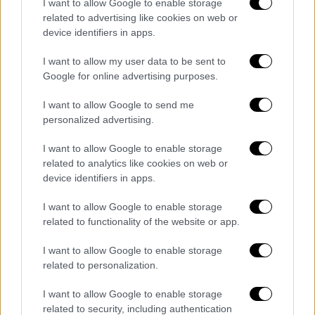
I want to allow Google to enable storage
Αλέξης Γρηγορόπουλος: Συγκέντρωση
related to advertising like cookies on web or
διαμαρτυρίας την Τετάρτη στα Εξάρχεια
device identifiers in apps.
Αλέξης Γρηγορόπουλος: Συγκέντρωση
I want to allow my user data to be sent to
διαμαρτυρίας την Τετάρτη στα Εξάρχεια
Google for online advertising purposes.
Η παρουσία της αστυνομίας στο κέντρο της
I want to allow Google to send me
Αθήνας είναι ιδιαίτερα έντονη, ενώ
personalized advertising.
περιμετρικά της περιοχής των Εξαρχείων
I want to allow Google to enable storage
υπάρχουν μεγάλες δυνάμεις από όλες τις
related to analytics like cookies on web or
υπηρεσίες του Σώματος.
device identifiers in apps.
Το κάλεσμα έχει δοθεί στην οδό Τζαβέλα
I want to allow Google to enable storage
και Μεσολογγίου στις 20:00 και στο σημείο
related to functionality of the website or app.
έχουν αρχίσει να προσέρχονται ήδη κόσμος
I want to allow Google to enable storage
που αναμένεται να δώσει το παρών.
related to personalization.
I want to allow Google to enable storage
related to security, including authentication