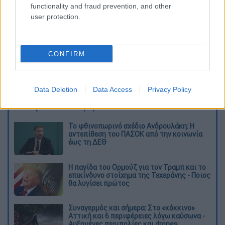
functionality and fraud prevention, and other
user protection.
video
CONFIRM
Data Deletion
Data Access
Privacy Policy
Διαβάστε ακόμη
Το φθινοπωρινό σχέδιο Ανδρουλάκη: Η
αντεπίθεση του ΠΑΣΟΚ από την κοινωνία
έως τη ΔΕΘ
Η παγίδα του Ορμούζ για τον Τραμπ και το
επικίνδυνο στοίχημα της Τεχεράνης - Ποιος
θα λυγίσει πρώτος
Συναγερμός και σήμερα: Στο «κόκκινο»
Αττική και 6 περιφέρειες λόγω καύσωνα -
Αυξημένες περιπολίες και drones