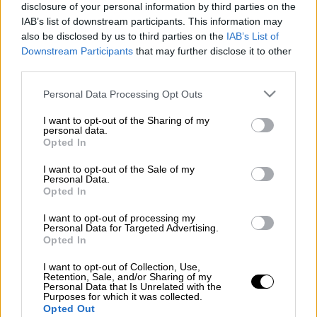
Προσθέστε το ΕΘΝΟΣ στη Google
disclosure of your personal information by third parties on the
IAB’s list of downstream participants. This information may
also be disclosed by us to third parties on the
IAB’s List of
Ο Αύγουστος είναι ο τελευταίος μήνας
Downstream Participants
that may further disclose it to other
ανεμελιάς για τους μαθητές της χώρας
third parties.
καθώς το σχολικό έτος είναι η περίοδος που
Please note that this website/app uses one or more Google
Personal Data Processing Opt Outs
αρχίζει την 1η Σεπτεμβρίου και λήγει την
services and may gather and store information including but
31η Αυγούστου του επόμενου χρόνου.
not limited to your visit or usage behaviour. You may click to
I want to opt-out of the Sharing of my
personal data.
grant or deny consent to Google and its third-party tags to
Opted In
Με βάση το νέο Προεδρικό Διάταγμα, τα
use your data for below specified purposes in below Google
σχολεία για το σχολικό έτος 2019 - 2020, θα
consent section.
I want to opt-out of the Sale of my
Personal Data.
ανοίξουν, σύμφωνα με το πρόγραμμα την
Opted In
Τετάρτη 11 Σεπτεμβρίου.
I want to opt-out of processing my
Personal Data for Targeted Advertising.
Οι χρονικές περίοδοι από 1 μέχρι 10
Opted In
Σεπτεμβρίου και από 15 μέχρι και 21 Ιουνίου
I want to opt-out of Collection, Use,
μπορεί να αξιοποιούνται για την υλοποίηση
Retention, Sale, and/or Sharing of my
προγραμμάτων επιμόρφωσης των
Personal Data that Is Unrelated with the
Purposes for which it was collected.
εκπαιδευτικών.
Opted Out