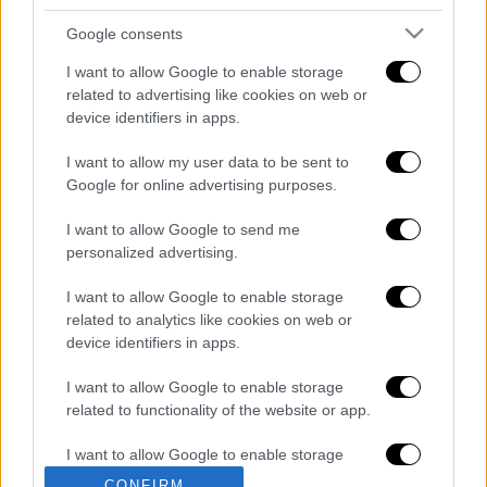
Το διδακτικό έτος για τους μαθητές
Google consents
χωρίζεται σε τρία (3) τρίμηνα. Το πρώτο
I want to allow Google to enable storage
τρίμηνο αρχίζει στις 11 Σεπτεμβρίου και
related to advertising like cookies on web or
λήγει στις 10 Δεκεμβρίου, το δεύτερο
device identifiers in apps.
τρίμηνο αρχίζει στις 11 Δεκεμβρίου και
I want to allow my user data to be sent to
λήγει στις 10 Μαρτίου και το τρίτο τρίμηνο
Google for online advertising purposes.
αρχίζει στις 11 Μαρτίου και λήγει στις 15
Ιουνίου.
I want to allow Google to send me
personalized advertising.
Διαβάστε ακόμη
I want to allow Google to enable storage
related to analytics like cookies on web or
Εκτελέσεις, συλλήψεις και νέοι
περιορισμοί: Το Ιράν σκληραίνει τη γραμμή
device identifiers in apps.
στο εσωτερικό εν μέσω πολέμου
I want to allow Google to enable storage
Η πρώτη δήλωση της οικογένειας της
related to functionality of the website or app.
38χρονης Βρετανίδας που δολοφονήθηκε
στην Κυψέλη
I want to allow Google to enable storage
related to personalization.
CONFIRM