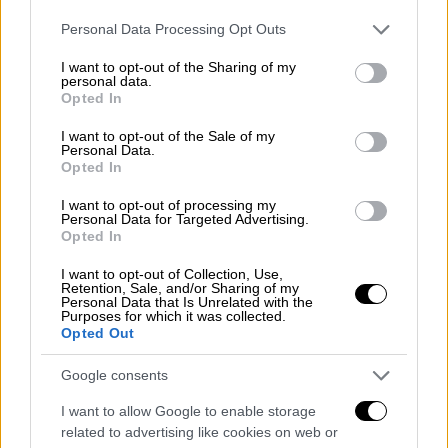
Please note that this website/app uses one or more Google
Personal Data Processing Opt Outs
services and may gather and store information including but
not limited to your visit or usage behaviour. You may click to
I want to opt-out of the Sharing of my
personal data.
grant or deny consent to Google and its third-party tags to
Opted In
use your data for below specified purposes in below Google
aigaio-thisauros-3.jpg
consent section.
I want to opt-out of the Sale of my
Personal Data.
Opted In
Η Λέβιθα (αρχ. Λέβινθος) αποτελεί το
ανατολικότερο μίας συστάδας τεσσάρων
I want to opt-out of processing my
Personal Data for Targeted Advertising.
απομονωμένων νησιών (Λέβιθα, Μαυριά,
Opted In
Γλάρος και Κίναρος) που γεφυρώνουν το
θαλάσσιο πέρασμα από τις Κυκλάδες στα
I want to opt-out of Collection, Use,
Retention, Sale, and/or Sharing of my
Δωδεκάνησα στο ύψος του 37ου
Personal Data that Is Unrelated with the
Purposes for which it was collected.
παράλληλου, μεταξύ Λέρου και Αμοργού.
Opted Out
Η έρευνα έγινε από τις 15 έως τις 29 Ιουνίου
Google consents
υπό τη διεύθυνση του αρχαιολόγου Δρ.
I want to allow Google to enable storage
Γεωργίου Κουτσουφλάκη και συντελείται σε
related to advertising like cookies on web or