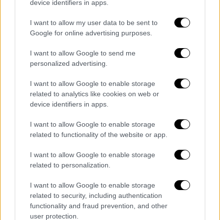
τριετή χρονικό ορίζοντα (2019-2021), με
device identifiers in apps.
σκοπό τον εντοπισμό και την τεκμηρίωση
I want to allow my user data to be sent to
των αρχαίων ναυαγίων στην παράκτια ζώνη
Google for online advertising purposes.
του νησιωτικού αυτού συμπλέγματος, που
φαίνεται να έπαιξε καίριο ρόλο στην αρχαία
I want to allow Google to send me
και νεώτερη ναυσιπλοΐα.
personalized advertising.
I want to allow Google to enable storage
related to analytics like cookies on web or
device identifiers in apps.
I want to allow Google to enable storage
related to functionality of the website or app.
I want to allow Google to enable storage
related to personalization.
I want to allow Google to enable storage
related to security, including authentication
aigaio-thisauros-4.jpg
functionality and fraud prevention, and other
user protection.