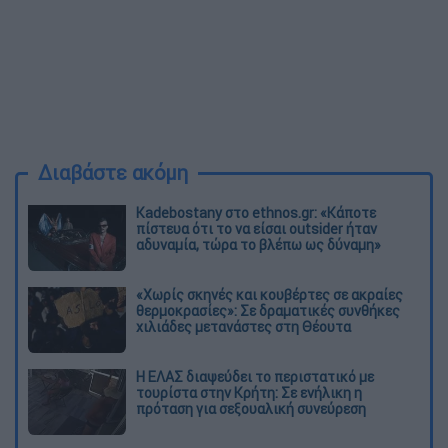
Διαβάστε ακόμη
Kadebostany στο ethnos.gr: «Κάποτε
πίστευα ότι το να είσαι outsider ήταν
αδυναμία, τώρα το βλέπω ως δύναμη»
«Χωρίς σκηνές και κουβέρτες σε ακραίες
θερμοκρασίες»: Σε δραματικές συνθήκες
χιλιάδες μετανάστες στη Θέουτα
Η ΕΛΑΣ διαψεύδει το περιστατικό με
τουρίστα στην Κρήτη: Σε ενήλικη η
πρόταση για σεξουαλική συνεύρεση