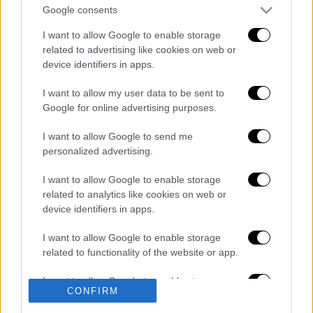
Google consents
νοσοκομείο «Ιπποκράτειο».
I want to allow Google to enable storage
Η αστυνομία διεξάγει έρευνες για τον
related to advertising like cookies on web or
εντοπισμό των δραστών του επεισοδίου.
device identifiers in apps.
I want to allow my user data to be sent to
Google for online advertising purposes.
Διαβάστε ακόμη
I want to allow Google to send me
Εκτελέσεις, συλλήψεις και νέοι
personalized advertising.
περιορισμοί: Το Ιράν σκληραίνει τη γραμμή
στο εσωτερικό εν μέσω πολέμου
I want to allow Google to enable storage
related to analytics like cookies on web or
Η πρώτη δήλωση της οικογένειας της
device identifiers in apps.
38χρονης Βρετανίδας που δολοφονήθηκε
στην Κυψέλη
I want to allow Google to enable storage
related to functionality of the website or app.
Ντύθηκε «Χάρος», ανέβηκε στην οροφή
νοσοκομείου και κοιτούσε επίμονα τους
ασθενείς
I want to allow Google to enable storage
CONFIRM
related to personalization.