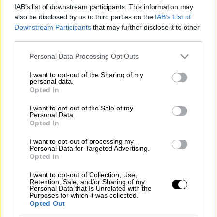
Προσθέστε το ΕΘΝΟΣ στη Google
IAB’s list of downstream participants. This information may
also be disclosed by us to third parties on the
IAB’s List of
Downstream Participants
that may further disclose it to other
Αιματηρό επεισόδιο μεταξύ αλλοδαπών με
third parties.
έναν τραυματία σημειώθηκε περίπου δέκα
Please note that this website/app uses one or more Google
λεπτά πριν από τις 5:00 το απόγευμα της
Personal Data Processing Opt Outs
services and may gather and store information including but
Τετάρτης στο κέντρο της Θεσσαλονίκης, σε
not limited to your visit or usage behaviour. You may click to
I want to opt-out of the Sharing of my
πάρκο της οδού Εθνικής Αμύνης, απέναντι
personal data.
grant or deny consent to Google and its third-party tags to
Opted In
από το Αριστοτέλειο Πανεπιστήμιο
use your data for below specified purposes in below Google
consent section.
Θεσσαλονίκης.
I want to opt-out of the Sale of my
Personal Data.
Opted In
Θύμα είναι ένας νεαρός Μαροκινός, ο οποίος
για άγνωστες μέχρι στιγμής αιτίες δέχθηκε
I want to opt-out of processing my
Personal Data for Targeted Advertising.
επίθεση από ομάδα αλλοδαπών, με
Opted In
αποτέλεσμα να του προκληθεί διαμπερές
I want to opt-out of Collection, Use,
τραύμα στο πόδι. Ο τραυματίας πήγε από
Retention, Sale, and/or Sharing of my
Personal Data that Is Unrelated with the
μόνος του στο διπλανό νοσοκομείο «Γ.
Purposes for which it was collected.
Γεννηματάς», το οποίο, όμως, δεν εφημέρευε
Opted Out
και διακομίσθηκε με ασθενοφόρο στο