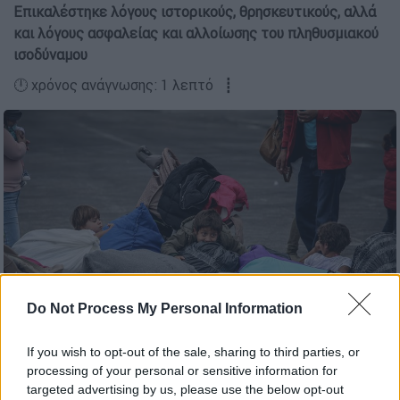
Επικαλέστηκε λόγους ιστορικούς, θρησκευτικούς, αλλά
και λόγους ασφαλείας και αλλοίωσης του πληθυσμιακού
ισοδύναμου
🕛 χρόνος ανάγνωσης: 1 λεπτό ┋
Do Not Process My Personal Information
Και αυτές οι ψυχές είναι ανεπιθύμητες για τον δήμαρχο
Μεσολλογίου (EUROKINISSI/ΗΛΙΑΣ ΜΑΡΚΟΥ)
If you wish to opt-out of the sale, sharing to third parties, or
processing of your personal or sensitive information for
targeted advertising by us, please use the below opt-out