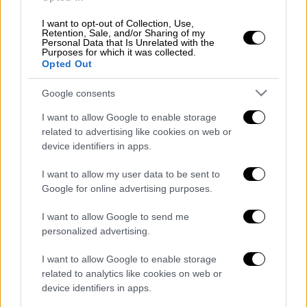
ιστορικοί, θρησκευτικοί, αλλά και λόγοι
ασφαλείας και αλλοίωσης του πληθυσμιακού
I want to opt-out of Collection, Use,
Retention, Sale, and/or Sharing of my
ισοδύναμου, είναι απαράβατοι για εμάς».
Personal Data that Is Unrelated with the
Purposes for which it was collected.
Opted Out
Ακόμη, σύμφωνα με τη ίδια απόφαση, όπως
είπε ο δήμαρχος, «είμαστε αντίθετοι σε
Google consents
διαμονή ή παραμονή προσφύγων σε
I want to allow Google to enable storage
ιδιωτικούς και δημόσιους στεγασμένους
related to advertising like cookies on web or
χώρους εντός των ορίων του δήμου μας και
device identifiers in apps.
επιπλέον θεωρούμε ότι τα ξενοδοχεία
I want to allow my user data to be sent to
φιλοξενίας, ή άλλοι χώροι, είναι σημεία
Google for online advertising purposes.
εγκλεισμού και όχι χώροι υποδοχής για
οικογένειες και ευάλωτες κατηγορίες
I want to allow Google to send me
συνανθρώπων μας».
personalized advertising.
Σε άλλο σημείο των δηλώσεών του, ο
I want to allow Google to enable storage
related to analytics like cookies on web or
δήμαρχος Μεσολογγίου προανήγγειλε ότι θα
device identifiers in apps.
συγκαλέσει σύσκεψη φορέων το πρωί της