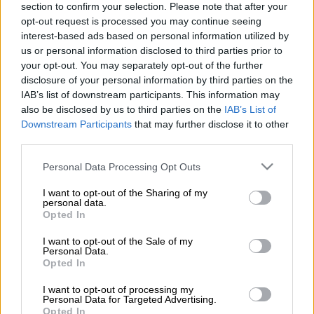
Προσθέστε το ΕΘΝΟΣ στη Google
section to confirm your selection. Please note that after your
opt-out request is processed you may continue seeing
interest-based ads based on personal information utilized by
Την αντίδραση του
δημάρχου Μεσολογγίου
us or personal information disclosed to third parties prior to
Νίκου Καραπάνου προκάλεσε η φιλοξενία
your opt-out. You may separately opt-out of the further
προσφύγων σε ξενοδοχειακή μονάδα της
disclosure of your personal information by third parties on the
IAB’s list of downstream participants. This information may
πόλης.
also be disclosed by us to third parties on the
IAB’s List of
Downstream Participants
that may further disclose it to other
Σε δηλώσεις που έκανε ο δήμαρχος, ανέφερε
third parties.
ότι «ενημερώθηκα πως περίπου 150
πρόσφυγες
, πονεμένοι άνθρωποι, έφθασαν
Please note that this website/app uses one or more Google
Personal Data Processing Opt Outs
services and may gather and store information including but
στην πόλη και φιλοξενούνται σε
not limited to your visit or usage behaviour. You may click to
I want to opt-out of the Sharing of my
ξενοδοχείο».
personal data.
grant or deny consent to Google and its third-party tags to
Opted In
use your data for below specified purposes in below Google
Όμως, όπως πρόσθεσε, «το δημοτικό
consent section.
I want to opt-out of the Sale of my
Συμβούλιο είχε πάρει μία σχεδόν ομόφωνη
Personal Data.
Opted In
απόφαση τον Δεκέμβριο του 2017, σύμφωνα
με την οποία, αναγνωρίζουμε το
I want to opt-out of processing my
Personal Data for Targeted Advertising.
μεταναστευτικό πρόβλημα, αλλά λόγοι
Opted In