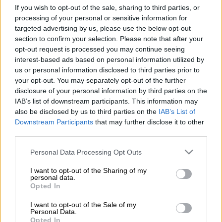
If you wish to opt-out of the sale, sharing to third parties, or
Αντιμέτωποι με δεκάδες κρούσματα κλοπών
processing of your personal or sensitive information for
και ληστειών
βρίσκονται καθημερινά οι
targeted advertising by us, please use the below opt-out
κάτοικοι στο
Καπανδρίτι
. Οι κάτοικοι
section to confirm your selection. Please note that after your
opt-out request is processed you may continue seeing
καταγγέλλουν στην κάμερα του Open TV ότι
interest-based ads based on personal information utilized by
στην περιοχή υπάρχει ελιππής αστυνόμευση,
us or personal information disclosed to third parties prior to
ενώ άλλοι επιδεικνύουν στον τηλεοπτικό
your opt-out. You may separately opt-out of the further
φακό τις.. καραμπίνες τους. «Το ένα το έχω
disclosure of your personal information by third parties on the
δίπλα μου, και το άλλο δίπλα από το
IAB’s list of downstream participants. This information may
also be disclosed by us to third parties on the
IAB’s List of
κρεβάτι» λέει ένας εξ' αυτών στο
Downstream Participants
that may further disclose it to other
δημοσιογράφο Δημήτρη Φρέσκο.
third parties.
Οι κάτοικοι της περιοχής μοιάζουν
Please note that this website/app uses one or more Google
Personal Data Processing Opt Outs
services and may gather and store information including but
«φυλακισμένοι». Μάλιστα παρά το γεγονός
not limited to your visit or usage behaviour. You may click to
I want to opt-out of the Sharing of my
ότι έχουν «οχυρώσει» τα σπίτια τους
personal data.
grant or deny consent to Google and its third-party tags to
Opted In
γίνονται στόχοι διαρρηκτών. «Έβλεπα τους
use your data for below specified purposes in below Google
κλέφτες να πηδούν και όταν πήγα να φύγω
consent section.
I want to opt-out of the Sale of my
Personal Data.
γιατί φοβήθηκα τότε μου έκλεισαν το
Opted In