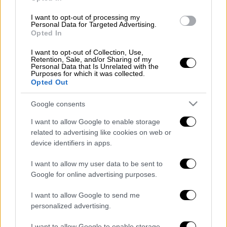
δρόμο. Εκείνη την ώρα τα χρειάστηκα» λέει
μία κάτοικος.
I want to opt-out of processing my
Personal Data for Targeted Advertising.
Opted In
Ένας άλλος κάτοικος βρέθηκε αντιμέτωπος
με ληστές την ώρα που βρισκόταν στην αυλή
I want to opt-out of Collection, Use,
Retention, Sale, and/or Sharing of my
του σπιτιού του μαζί με τα παιδιά του.
Personal Data that Is Unrelated with the
Purposes for which it was collected.
«Κοίταξα να προφυλαχτώ. Ειδοποίησα την
Opted Out
αστυνομία και ήρθε μετά από μιάμιση ώρα»
ανέφερε. Το Καπανδρίτι έχει μείνει χωρίς
Google consents
αστυνομικό τμήμα από το 2017, με τη
I want to allow Google to enable storage
δημοτική αρχή να κάνει έκκληση για την
related to advertising like cookies on web or
επαναλειτουργία αστυνομικού τμήματος
device identifiers in apps.
στην περιοχή.
I want to allow my user data to be sent to
Google for online advertising purposes.
Μάλιστα ο δήμος Ωρωπού αναγνωρίζοντας
τις αντικειμενικές δυσκολίες προσφέρει
I want to allow Google to send me
τον χώρο όπου θα στεγαστεί το αστυνομικό
personalized advertising.
τμήμα δωρεάν στο υπουργείο Προστασίας
I want to allow Google to enable storage