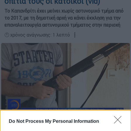
σπίτια τους οι κάτοικοι (vid)
Το Καπανδρίτι έχει μείνει χωρίς αστυνομικό τμήμα από
το 2017, με τη δημοτική αρχή να κάνει έκκληση για την
επαναλειτουργία αστυνομικού τμήματος στην περιοχή
🕛 χρόνος ανάγνωσης: 1 λεπτό ┋
Do Not Process My Personal Information
Προσθέστε το ΕΘΝΟΣ στη Google