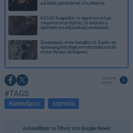
χιλιάδες μετανάστες στη Θέουτα
Η ΕΛΑΣ διαψεύδει το περιστατικό με
τουρίστα στην Κρήτη: Σε ενήλικη η
πρόταση για σεξουαλική συνεύρεση
Συναγερμός στον Λυκαβηττό: Σορός σε
προχωρημένη σήψη εντοπίστηκε κοντά
στους Αγίους Ισιδώρους
επόμενο
άρθρο
#TAGS
Καπανδρίτι
ληστεία
Ακολούθησε το Έθνος στο Google News!