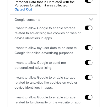
σύντροφος της γονατίζει μπροστά της και
Personal Data that Is Unrelated with the
Purposes for which it was collected.
της κάνει πρόταση γάμου.
Opted Out
Κι από εκεί και πέρα όλα κύλησαν σαν
Google consents
όνειρο...
I want to allow Google to enable storage
related to advertising like cookies on web or
device identifiers in apps.
I want to allow my user data to be sent to
Google for online advertising purposes.
video
I want to allow Google to send me
personalized advertising.
I want to allow Google to enable storage
related to analytics like cookies on web or
device identifiers in apps.
Διαβάστε ακόμη
I want to allow Google to enable storage
related to functionality of the website or app.
«Στέρεψε» η αγορά από πινακίδες