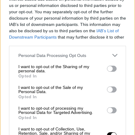
us or personal information disclosed to third parties prior to
your opt-out. You may separately opt-out of the further
Στο παλιό γραφικό λιμάνι των Χανίων, υπό
disclosure of your personal information by third parties on the
τους ήχους των βιολιών, ο Juan αποφάσισε
IAB’s list of downstream participants. This information may
να κάνει πρόταση γάμου στη Sefora. Η νεαρή
also be disclosed by us to third parties on the
IAB’s List of
Downstream Participants
that may further disclose it to other
γυναίκα που δεν γνώριζε το παραμικρό για
third parties.
την έκπληξη που την περίμενε, απόγευμα
ης
Please note that this website/app uses one or more Google
Σαββάτου της 14
Σεπτεμβρίου έκανε
Personal Data Processing Opt Outs
services and may gather and store information including but
βόλτα, ανέμελη και ξέγνοιαστη με τον
not limited to your visit or usage behaviour. You may click to
I want to opt-out of the Sharing of my
αγαπημένο της.
personal data.
grant or deny consent to Google and its third-party tags to
Opted In
use your data for below specified purposes in below Google
Όπως αναφέρει το neakriti.gr
, ξαφνικά
consent section.
I want to opt-out of the Sale of my
σταμάτησαν μπροστά σε δυο βιολιά και
Personal Data.
Opted In
ζήτησαν να παίξουν κάτι για αυτούς.
Ενθουσιασμένη και συνάμα ευτυχισμένη, η
I want to opt-out of processing my
Personal Data for Targeted Advertising.
κοπέλα παρακολουθεί όλα όσα
Opted In
διαδραματίζονται, θυμίζοντας παραμύθι, ενώ
I want to opt-out of Collection, Use,
η ίδια δεν κρύβει την συγκίνηση της όταν ο
Retention, Sale, and/or Sharing of my