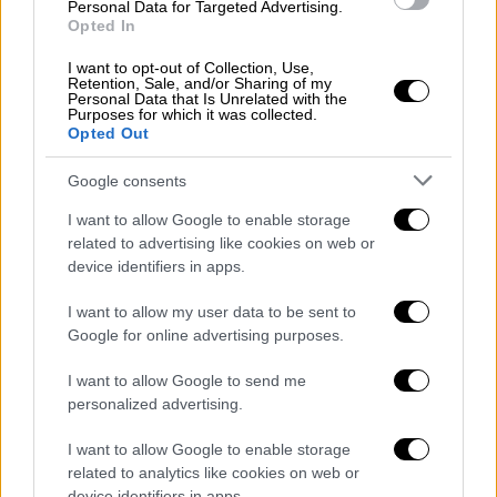
Personal Data for Targeted Advertising.
διαρθρωτικό πρόβλημα των αστοχιών της
Opted In
τεχνικής, τεχνολογικής και επαγγελματικής
I want to opt-out of Collection, Use,
μας εκπαίδευσης και
Retention, Sale, and/or Sharing of my
Personal Data that Is Unrelated with the
κατάρτισης σηματοδοτεί την αποτυχία του
Purposes for which it was collected.
εκπαιδευτικού μας συστήματος να
Opted Out
ευθυγραμμιστεί με τις σημερινές
Google consents
παραγωγικές προκλήσεις.
I want to allow Google to enable storage
Αποτέλεσμα, όπως ανέφερε, είναι οι
related to advertising like cookies on web or
επιχειρήσεις να μη βρίσκουν τις δεξιότητες
device identifiers in apps.
που αναζητούν και πολλοί συμπολίτες μας
I want to allow my user data to be sent to
να μη βρίσκουν δουλειά. «Είναι ενδεικτικό
Google for online advertising purposes.
ότι το 35% των επιχειρήσεων του δείγματος
στην έρευνα του ΣΕΒ αδυνατεί να βρει
I want to allow Google to send me
personalized advertising.
εργαζόμενους και στελέχη με τις
κατάλληλες δεξιότητες, τη στιγμή που η
I want to allow Google to enable storage
ανεργία στη χώρα μας παραμένει η
related to analytics like cookies on web or
device identifiers in apps.