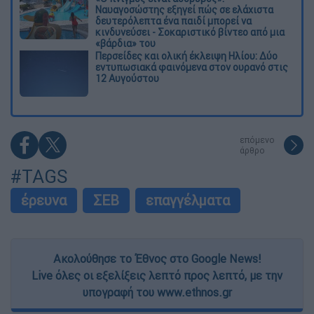
Ναυαγοσώστης εξηγεί πώς σε ελάχιστα
δευτερόλεπτα ένα παιδί μπορεί να
κινδυνεύσει - Σοκαριστικό βίντεο από μια
«βάρδια» του
Περσείδες και ολική έκλειψη Ηλίου: Δύο
εντυπωσιακά φαινόμενα στον ουρανό στις
12 Αυγούστου
επόμενο
άρθρο
#TAGS
έρευνα
ΣΕΒ
επαγγέλματα
Ακολούθησε το Έθνος στο Google News!
Live όλες οι εξελίξεις λεπτό προς λεπτό, με την
υπογραφή του www.ethnos.gr