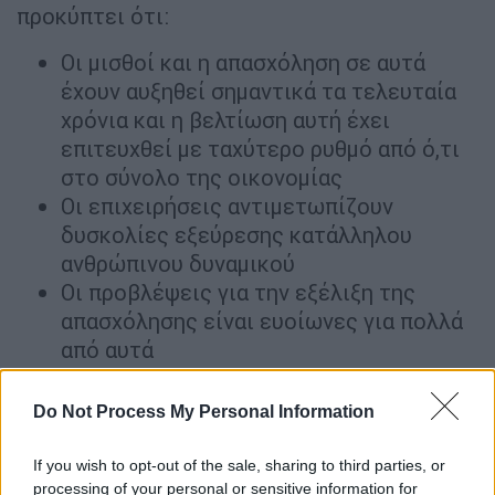
προκύπτει ότι:
Οι μισθοί και η απασχόληση σε αυτά
έχουν αυξηθεί σημαντικά τα τελευταία
χρόνια και η βελτίωση αυτή έχει
επιτευχθεί με ταχύτερο ρυθμό από ό,τι
στο σύνολο της οικονομίας
Οι επιχειρήσεις αντιμετωπίζουν
δυσκολίες εξεύρεσης κατάλληλου
ανθρώπινου δυναμικού
Οι προβλέψεις για την εξέλιξη της
απασχόλησης είναι ευοίωνες για πολλά
από αυτά
Βρίσκονται στο προπύργιο της
τεχνολογικής εξέλιξης.
Do Not Process My Personal Information
Οι ειδικότητες είναι οι ακόλουθες:
If you wish to opt-out of the sale, sharing to third parties, or
processing of your personal or sensitive information for