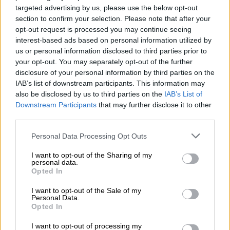
Μηχανικός Δικτύων και Βάσεων Δεδομένων,
targeted advertising by us, please use the below opt-out
Μηχανικός Ανάπτυξης Λογισμικού, Τεχνικός
section to confirm your selection. Please note that after your
Ηλεκτρονικών Υπολογιστικών Συστημάτων
opt-out request is processed you may continue seeing
interest-based ads based on personal information utilized by
και Δικτύων, Τεχνικός Βιομηχανικών
us or personal information disclosed to third parties prior to
Εγκαταστάσεων, Τεχνικός Αυτοματισμών,
your opt-out. You may separately opt-out of the further
Στέλεχος Διαχείρισης Ασφάλειας &
disclosure of your personal information by third parties on the
Ποιότητας Τροφίμων, Εργοδηγός κλάδου
IAB’s list of downstream participants. This information may
also be disclosed by us to third parties on the
IAB’s List of
εξόρυξης, Στέλεχος προώθησης εξαγωγών,
Downstream Participants
that may further disclose it to other
Στέλεχος εφοδιαστικής αλυσίδας, Τεχνικός
third parties.
Ηλεκτρολογικών Συστημάτων,
Please note that this website/app uses one or more Google
Εγκαταστάσεων και Δικτύων και Χειριστής
Personal Data Processing Opt Outs
services and may gather and store information including but
μηχανημάτων έργου.
not limited to your visit or usage behaviour. You may click to
I want to opt-out of the Sharing of my
personal data.
grant or deny consent to Google and its third-party tags to
Μιλώντας στη συνέντευξη Τύπου, ο
Opted In
use your data for below specified purposes in below Google
πρόεδρος του ΣΕΒ, Θεόδωρος Φέσσας,
consent section.
I want to opt-out of the Sale of my
παρουσίασε την πρωτοβουλία του
Personal Data.
Opted In
Συνδέσμου για τις «Νέες δεξιότητες και τα
επαγγέλματα με μέλλον», τονίζοντας ότι το
I want to opt-out of processing my