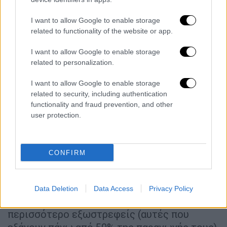
υψηλότερη στην Ευρώπη» σημείωσε ο
πρόεδρος του ΣΕΒ.
I want to allow Google to enable storage
related to functionality of the website or app.
Η έρευνα του ΣΕΒ για το ανθρώπινο
δυναμικό πραγματοποιήθηκε το δεύτερο
I want to allow Google to enable storage
εξάμηνο του 2018 και συμμετείχαν 831
related to personalization.
επιχειρήσεις με απασχόληση μεγαλύτερη
I want to allow Google to enable storage
των 30 ατόμων από τους εξής κλάδους:
related to security, including authentication
Αγροδιατροφή, Βιοοικονομία, Υγεία και
functionality and fraud prevention, and other
Φάρμακο, Τεχνολογίες Πληροφορικής και
user protection.
Επικοινωνιών, Δομικά Υλικά και Μέταλλο,
Ενέργεια και Logistics - Μεταφορές. Τα
βασικά ευρήματα είναι:
CONFIRM
-Το 36% των επιχειρήσεων αντιμετωπίζει
δυσκολίες στην πλήρωση κενών θέσεων
Data Deletion
Data Access
Privacy Policy
εργασίας. Το ποσοστό είναι 46% για τις
περισσότερο εξωστρεφείς (αυτές που