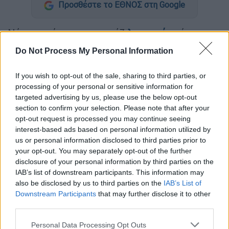
Προσθέστε το ΕΘΝΟΣ στη Google
Νύχτα τρόμου με μπαράζ
ληστειών
είναι η
αποψινή, καθώς μέσα σε διάστημα δύο ωρών
Do Not Process My Personal Information
σημειώθηκαν τέσσερα συνολικά ένοπλα
περιστατικά σε επιχειρήσεις στο
If you wish to opt-out of the sale, sharing to third parties, or
λεκανοπέδιο. Μάλιστα, σε μία περίπτωση οι
processing of your personal or sensitive information for
ληστές δεν δίστασαν να πυροβολήσουν στον
targeted advertising by us, please use the below opt-out
section to confirm your selection. Please note that after your
αέρα για εκφοβισμό.
opt-out request is processed you may continue seeing
interest-based ads based on personal information utilized by
Πιο αναλυτικά, η αρχή έγινε στις 19:10, όταν
us or personal information disclosed to third parties prior to
δύο άγνωστοι δράστες ακινητοποίησαν
your opt-out. You may separately opt-out of the further
υπάλληλο σε
πρατήριο υγρών καυσίμων
, που
disclosure of your personal information by third parties on the
βρίσκεται στο 19ο χιλιόμετρο της Εθνικής
IAB’s list of downstream participants. This information may
also be disclosed by us to third parties on the
IAB’s List of
Οδού Λαμίας-Αθηνών στο ύψος της
Downstream Participants
that may further disclose it to other
Βαρυμπόμπης. Οι κακοποιοί τραυμάτισαν τον
third parties.
υπάλληλο, από τον οποίο άρπαξαν χρήματα
Please note that this website/app uses one or more Google
Personal Data Processing Opt Outs
αλλά και το αυτοκίνητό του.