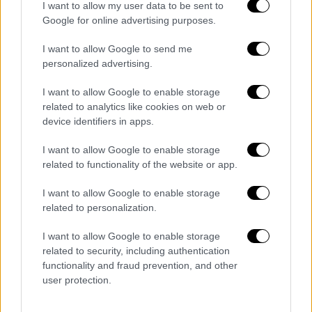
I want to allow my user data to be sent to
συγκεκριμένα περιστατικά βρίσκονται οι
Google for online advertising purposes.
ίδιοι δράστες.
I want to allow Google to send me
Τον απόλυτο φόβο βίωσαν δέκα λεπτά πριν
personalized advertising.
το εμπορικό κατάστημα γνωστής
αλυσίδας
I want to allow Google to enable storage
ηλεκτρονικών ειδών
στη
Μεταμόρφωση
related to analytics like cookies on web or
κατεβάσει ρολά οι υπάλληλοι και οι πελάτες
device identifiers in apps.
που βρίσκονταν εκείνη την ώρα μέσα στο
I want to allow Google to enable storage
μαγαζί.
related to functionality of the website or app.
Τέσσερις πάνοπλοι κακοποιοί τούς
I want to allow Google to enable storage
ακινητοποίησαν και υπό την απειλή όπλου
related to personalization.
άρπαξαν άγνωστο χρηματικό ποσό από τα
ταμεία της επιχείρησης. Μάλιστα, σύμφωνα
I want to allow Google to enable storage
related to security, including authentication
με αστυνομικές πηγές, κατά τη διαφυγή τους
functionality and fraud prevention, and other
ο ένας εξ αυτών πυροβόλησε στον αέρα για
user protection.
εκφοβισμό χωρίς ευτυχώς να τραυματιστεί
κανείς. Κατά τις ίδιες πηγές ενημέρωσης