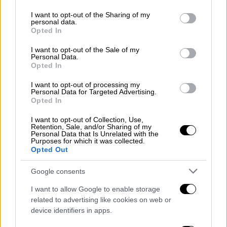
services and may gather and store information including but
not limited to your visit or usage behaviour. You may click to
I want to opt-out of the Sharing of my
Δέκα λεπτά αργότερα σημειώθηκε το
personal data.
grant or deny consent to Google and its third-party tags to
επόμενο κρούσμα με στόχο αυτή τη φορά
Opted In
use your data for below specified purposes in below Google
σούπερ μάρκετ
στο Χολαργό. Δύο άγνωστοι
consent section.
I want to opt-out of the Sale of my
δράστες με καλυμμένα τα χαρακτηριστικά
Personal Data.
Opted In
των προσώπων τους και υπό την απειλή
όπλων ακινητοποίησαν τους υπαλλήλους και
I want to opt-out of processing my
Personal Data for Targeted Advertising.
αφού αφαίρεσαν χρήματα από το ταμείο
Opted In
τράπηκαν σε φυγή.
I want to opt-out of Collection, Use,
Retention, Sale, and/or Sharing of my
Λίγη ώρα αργότερα και πάλι δύο δράστες
Personal Data that Is Unrelated with the
Purposes for which it was collected.
-υπό την απειλή όπλων- εισέβαλαν σε
Opted Out
σούπερ μάρκετ στο Χαλάνδρι και με τον ίδιο
τρόπο αφαίρεσαν άγνωστο χρηματικό ποσό
Google consents
και τράπηκαν σε φυγή. Επειδή τόσο η
I want to allow Google to enable storage
χρονική όσο και η χιλιομετρική απόσταση
related to advertising like cookies on web or
των δύο χτυπημάτων είναι μικρή, οι
device identifiers in apps.
αστυνομικοί εξετάζουν εάν πίσω από τα