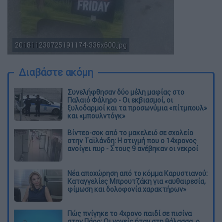
201811230725191174-336x600.jpg
Διαβάστε ακόμη
Συνελήφθησαν δύο μέλη μαφίας στο
Παλαιό Φάληρο - Οι εκβιασμοί, οι
ξυλοδαρμοί και τα προσωνύμια «πίτμπουλ»
και «μπουλντόγκ»
Βίντεο-σοκ από το μακελειό σε σχολείο
στην Ταϊλάνδη: Η στιγμή που ο 14χρονος
ανοίγει πυρ - Στους 9 ανέβηκαν οι νεκροί
Νέα αποχώρηση από το κόμμα Καρυστιανού:
Καταγγελίες Μπρουτζάκη για «αυθαιρεσία,
φίμωση και δολοφονία χαρακτήρων»
Πώς πνίγηκε το 4χρονο παιδί σε πισίνα
στην Πάρο: Οι γονείς ήταν στη θάλασσα, ο