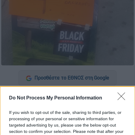
Προσθέστε το ΕΘΝΟΣ στη Google
Ένας κρεοπώλης στη Λάρισα βρήκε έναν
Do Not Process My Personal Information
ευφάνταστο τρόπο να ξεπουλήσει και
μάλλον θα τα καταφέρει, αν κρίνουμε από
If you wish to opt-out of the sale, sharing to third parties, or
την προσφορά του. Ο εν λόγω κύριος,
processing of your personal or sensitive information for
αποφάσισε να συμμετάσχει στην
targeted advertising by us, please use the below opt-out
section to confirm your selection. Please note that after your
καταναλωτική «παράνοια» της ημέρας, την