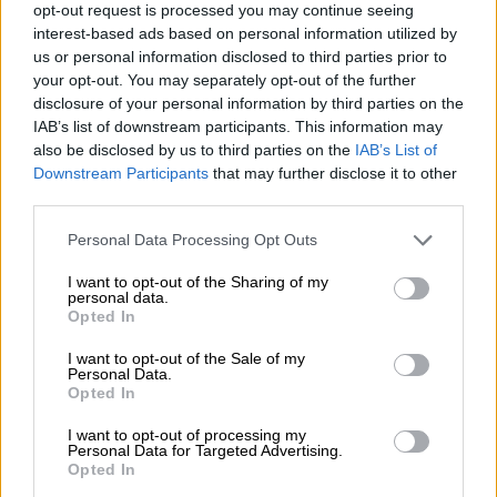
opt-out request is processed you may continue seeing
Black Friday και να προσφέρει τα προϊόντα
interest-based ads based on personal information utilized by
του σε τιμές κάτω του κόστους!
us or personal information disclosed to third parties prior to
your opt-out. You may separately opt-out of the further
Το κρεοπωλείο επί της οδού Ηπείρου, όπως
disclosure of your personal information by third parties on the
φαίνεται και στις φωτογραφίες, έβαλε το
IAB’s list of downstream participants. This information may
also be disclosed by us to third parties on the
IAB’s List of
αρνάκι με μόλις 4,95 ευρώ το κιλό, ενώ και
Downstream Participants
that may further disclose it to other
τα υπόλοιπα προϊόντα του, τα «χαρίζει»
third parties.
βάζοντας πολύ χαμηλές τιμές!
Please note that this website/app uses one or more Google
Personal Data Processing Opt Outs
services and may gather and store information including but
not limited to your visit or usage behaviour. You may click to
I want to opt-out of the Sharing of my
personal data.
grant or deny consent to Google and its third-party tags to
Opted In
use your data for below specified purposes in below Google
consent section.
I want to opt-out of the Sale of my
Personal Data.
Opted In
I want to opt-out of processing my
Personal Data for Targeted Advertising.
Opted In