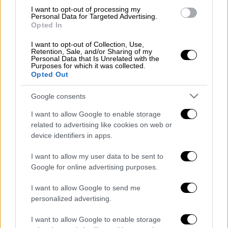
πλαστογραφίας, της ηθικής αυτουργίας σε
I want to opt-out of processing my
πλαστογραφία, της απιστίας, της
Personal Data for Targeted Advertising.
Opted In
νομιμοποίησης εσόδων από εγκληματικές
δραστηριότητες και της εγκληματικής
I want to opt-out of Collection, Use,
Retention, Sale, and/or Sharing of my
οργάνωσης. Αφορμή για την έναρξη των
Personal Data that Is Unrelated with the
ερευνών ήταν η υποβολή μηνυτήριας
Purposes for which it was collected.
Opted Out
αναφοράς στην Εισαγγελία του Αρείου
Πάγου. Στη μήνυση γινόταν λόγος για
Google consents
πλαστογραφημένες αιτήσεις για δάνεια και
I want to allow Google to enable storage
οικονομικά βοηθήματα για τα οποία δεν
related to advertising like cookies on web or
υπήρχαν σχετικές αιτήσεις των δικαιούχων,
device identifiers in apps.
με αποτέλεσμα – κατά την κατηγορία- τα
I want to allow my user data to be sent to
χρήματα να τα καρπώνονται οι ποινικά
Google for online advertising purposes.
ελεγχόμενοι.
I want to allow Google to send me
Μάλιστα, σύμφωνα με την ποινική δίωξη το
personalized advertising.
επίμαχο ποσό ανέρχεται σε περίπου 200.000
ευρώ. Σημειώνεται ότι κανείς από τους
I want to allow Google to enable storage