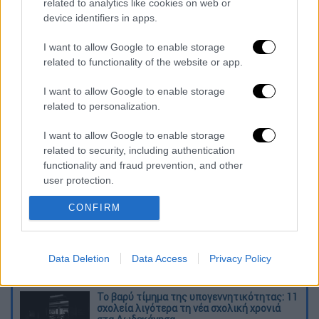
related to analytics like cookies on web or
εμφανιζόμενους ως δικαιούχους δεν έλαβε
device identifiers in apps.
κάνενα χρηματικό ποσό, ενώ τα 17 πρόσωπα
εκλήθησαν και έδωσαν εξηγήσεις με την
I want to allow Google to enable storage
ιδιότητα του υπόπτου τέλεσης αξιόποινης
related to functionality of the website or app.
πράξης. Η περαιτέρω διερεύνηση της
I want to allow Google to enable storage
υπόθεσης θα ανατεθεί σε ανακριτή κατά της
related to personalization.
Διαφθοράς.
I want to allow Google to enable storage
Διαβάστε ακόμη
related to security, including authentication
functionality and fraud prevention, and other
Η «ακτινογραφία» της καταστροφής από
user protection.
τις φωτιές στη Δυτική Αττική - Οι
εκτάσεις που κάηκαν και η επόμενη μέρα
CONFIRM
του δάσους
«Κλειδί» η ιατροδικαστική για τον 90χρονο
που έκρυβε ο γιος του στον καταψύκτη -
Data Deletion
Data Access
Privacy Policy
«Τον αγαπούσε παθολογικά»
Το βαρύ τίμημα της υπογεννητικότητας: 11
σχολεία λιγότερα τη νέα σχολική χρονιά