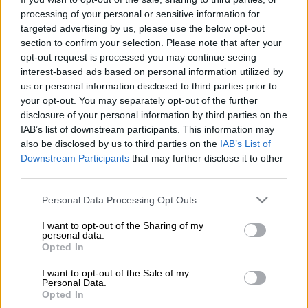
Προσθέστε το ΕΘΝΟΣ στη Google
processing of your personal or sensitive information for
targeted advertising by us, please use the below opt-out
section to confirm your selection. Please note that after your
Ντόμινο εξελίξεων έρχεται στην υπόθεση
opt-out request is processed you may continue seeing
του Ταμείου Αλληλοβοήθειας Υπαλλήλων
interest-based ads based on personal information utilized by
του
υπουργείου Πολιτισμού
, καθώς μετά την
us or personal information disclosed to third parties prior to
ανακοίνωση της υπουργού Πολιτισμού,
Λίνας
your opt-out. You may separately opt-out of the further
disclosure of your personal information by third parties on the
Μενδώνη
, για τροπολογία που θα οδηγήσει
IAB’s list of downstream participants. This information may
σε εκκαθάριση το Ταμείο, η Εισαγγελία
also be disclosed by us to third parties on the
IAB’s List of
Διαφθοράς άσκησε ποινική δίωξη για πέντε
Downstream Participants
that may further disclose it to other
κακουργήματα, που συνδέονται με πράξεις
third parties.
κακοδιαχείρισης σε βάρος 17 ατόμων, που
Please note that this website/app uses one or more Google
Personal Data Processing Opt Outs
είχαν διατελέσει μέλη του Δ.Σ. τη χρονική
services and may gather and store information including but
περίοδο 2012-2014.
not limited to your visit or usage behaviour. You may click to
I want to opt-out of the Sharing of my
personal data.
grant or deny consent to Google and its third-party tags to
Opted In
Την δίωξη άσκησε η επικεφαλής της
use your data for below specified purposes in below Google
consent section.
Εισαγγελίας Διαφθοράς,
Ελένη Τουλουπάκη
,
I want to opt-out of the Sale of my
Personal Data.
και αφορά στα αδικήματα της
Opted In