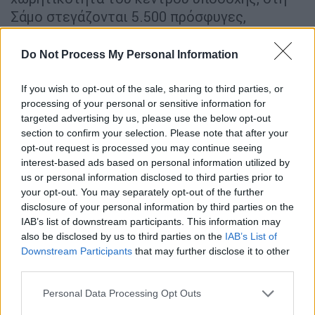
Σάμο στεγάζονται 5.500 πρόσφυγες,
ξεπερνώντας οκτώ φορές τη χωρητικότητα
του κέντρου, ενώ στην Κω 3.000 άτομα ζουν
Do Not Process My Personal Information
σε έναν χώρο που μπορεί να δεχθεί 700.
If you wish to opt-out of the sale, sharing to third parties, or
Την ίδια ώρα ο
Ερντογάν
συνεχίζει να
processing of your personal or sensitive information for
απειλεί με μοχλό πίεσης τα εκατομμύρια
targeted advertising by us, please use the below opt-out
section to confirm your selection. Please note that after your
των προσφύγων που παραμένουν στη
opt-out request is processed you may continue seeing
γειτονική Τουρκία. Σύμφωνα με το ρεπορτάζ
interest-based ads based on personal information utilized by
του Οpen TV, την ώρα που ο αναβρασμός στη
us or personal information disclosed to third parties prior to
Μόρια
συνεχίζεται, οι ροές προσφύγων και
your opt-out. You may separately opt-out of the further
disclosure of your personal information by third parties on the
μεταναστών από τα γειτονικά παράλια της
IAB’s list of downstream participants. This information may
Τουρκίας στη Μυτιλήνη δεν σταματούν.
also be disclosed by us to third parties on the
IAB’s List of
Downstream Participants
that may further disclose it to other
Την Τρίτη το μεσημέρι, με δύο φουσκωτές
third parties.
λέμβους, τουλάχιστον 70 άνδρες και
Please note that this website/app uses one or more Google
γυναικόπαιδα έφτασαν στη Μυτιλήνη. Τα
Personal Data Processing Opt Outs
services and may gather and store information including but
σωσίβια που σχηματίζουν σωρό