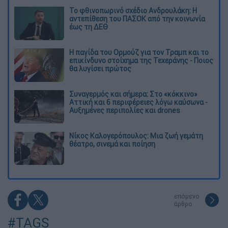
Το φθινοπωρινό σχέδιο Ανδρουλάκη: Η
αντεπίθεση του ΠΑΣΟΚ από την κοινωνία
έως τη ΔΕΘ
Η παγίδα του Ορμούζ για τον Τραμπ και το
επικίνδυνο στοίχημα της Τεχεράνης - Ποιος
θα λυγίσει πρώτος
Συναγερμός και σήμερα: Στο «κόκκινο»
Αττική και 6 περιφέρειες λόγω καύσωνα -
Αυξημένες περιπολίες και drones
Νίκος Καλογερόπουλος: Μια ζωή γεμάτη
θέατρο, σινεμά και ποίηση
επόμενο
άρθρο
#TAGS