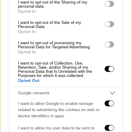
not limited to your visit or usage behaviour. You may click to
I want to opt-out of the Sharing of my
αποδεικνύουν ότι και την Τρίτη οι
personal data.
grant or deny consent to Google and its third-party tags to
Opted In
προσφυγικές ροές συνεχίστηκαν, όχι μόνο
use your data for below specified purposes in below Google
consent section.
από την πλευρά της Συκαμιάς, αλλά και του
I want to opt-out of the Sale of my
Personal Data.
αεροδρομίου. Πάνοπλοι άνδρες του
Opted In
Λιμενικού πήραν την βάρκα που
I want to opt-out of processing my
χρησιμοποίησαν οι πρόσφυγες και συνέχισαν
Personal Data for Targeted Advertising.
την περιπολία, ενώ περίπου 200 μετανάστες
Opted In
έφτασαν σήμερα στις ακτές τις Λέσβου από
I want to opt-out of Collection, Use,
τα τουρκικά παράλια.
Retention, Sale, and/or Sharing of my
Personal Data that Is Unrelated with the
Purposes for which it was collected.
Στο ρεπορτάζ του Οpen TV, παρουσιάζονται
Opted Out
οι δύσκολες συνθήκες κάτω από τις οποίες
Google consents
ζουν οι πρόσφυγες στη Μόρια, οι οποίοι
αναμένουν για ένα πρόγευμα μέχρι και έξι
I want to allow Google to enable storage
related to advertising like cookies on web or
ώρες. Οι άνθρωποι στη Μόρια εκτιμούν ότι
device identifiers in apps.
αλλάζει η στάση της ελληνικής πολιτείας και
φοβούνται ότι θα θεωρηθούν οικονομικοί
I want to allow my user data to be sent to