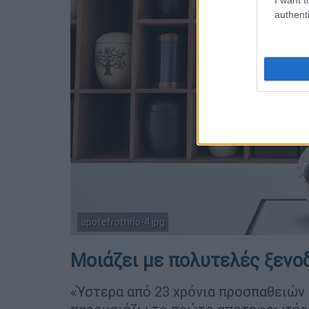
authenti
apotefrothrio-4.jpg
Μοιάζει με πολυτελές ξενο
«Ύστερα από 23 χρόνια προσπαθειών 