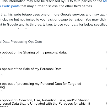
. This information may also be disclosed by us to third parties on the
IA
τοποιήσω την επιθυμία του Παύλου. Σήμερα
Participants
that may further disclose it to other third parties.
 και είναι περήφανος
.
Είναι μια "ιστορική
 that this website/app uses one or more Google services and may gath
ευταία χώρα στον κόσμο που αποκτά
including but not limited to your visit or usage behaviour. You may click 
γκίνηση ο Αλακιώτης, ο οποίος είναι
 to Google and its third-party tags to use your data for below specifi
α Αποτέφρωσης, που από το 1996
ogle consent section.
πρώτου αποτεφρωτηρίου και μέλος της
 την τεράστια επένδυση.
l Data Processing Opt Outs
o opt-out of the Sharing of my personal data.
In
o opt-out of the Sale of my Personal Data.
In
to opt-out of processing my Personal Data for Targeted
ing.
In
o opt-out of Collection, Use, Retention, Sale, and/or Sharing
ersonal Data that Is Unrelated with the Purposes for which it
lected.