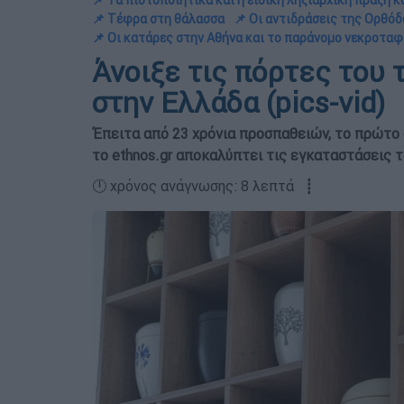
📌 Τα πιστοποιητικά και η ειδική ληξιαρχική πράξη 
📌 Τέφρα στη θάλασσα
📌 Οι αντιδράσεις της Ορθό
📌 Οι κατάρες στην Αθήνα και το παράνομο νεκροτα
Άνοιξε τις πόρτες του
στην Ελλάδα (pics-vid)
Έπειτα από 23 χρόνια προσπαθειών, το πρώτο
το ethnos.gr αποκαλύπτει τις εγκαταστάσεις το
🕛 χρόνος ανάγνωσης: 8 λεπτά ┋