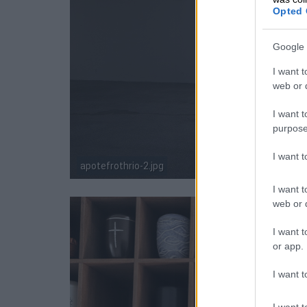
Opted 
Google 
I want t
web or d
I want t
purpose
I want 
apotefrothrio-2.jpg
I want t
web or d
I want t
or app.
I want t
I want t