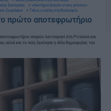
καύσης
📌 Μόνο η καύση κοστίζει 600 ευρώ
δοξης Εκκλησίας
📌 «Αυστηροί έλεγχοι στους ρύπους»
φείο Ζωγράφου
📌 Τέλος η καύση στη Βουλγαρία
 το πρώτο αποτεφρωτήριο
 αποτεφρωτήριο νεκρών λειτουργεί στη Ριτσώνα και
υ, αλλά και το πώς ξεκίνησε η ιδέα δημιουργίας του