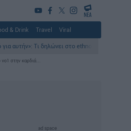
od & Drink
Travel
Viral
ι δηλώνει στο ethnos.gr ο Κώστας Παπαδάκης για
 νο1 στην καρδιά...