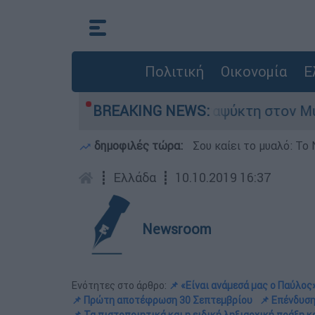
Πολιτική
Οικονομία
Ε
ό του πατέρα σε καταψύκτη στον Μυστρά
BREAKING NEWS:
«
δημοφιλές τώρα:
Σου καίει το μυαλό: Το 
┋
Ελλάδα
┋
10.10.2019 16:37
Newsroom
Ενότητες στο άρθρο:
📌 «Είναι ανάμεσά μας ο Παύλος
📌 Πρώτη αποτέφρωση 30 Σεπτεμβρίου
📌 Επένδυση