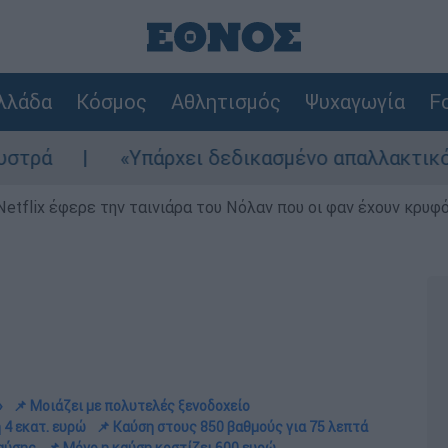
λλάδα
Κόσμος
Αθλητισμός
Ψυχαγωγία
Fo
Υπάρχει δεδικασμένο απαλλακτικό για αυτήν»: Τ
Netflix έφερε την ταινιάρα του Νόλαν που οι φαν έχουν κρυφό
»
📌 Μοιάζει με πολυτελές ξενοδοχείο
 4 εκατ. ευρώ
📌 Καύση στους 850 βαθμούς για 75 λεπτά