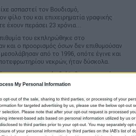
είχε ασπαστεί τον Βουδισμό,
ον φίλο του και επιχειρηματία γραφικής
τε έχουν περάσει 23 χρόνια...
επιθυμία του εκπληρώθηκε στο
αν και ο προορισμός όσων δεν επιθυμούσαν
 μεσολάβησαν από το 1996, οπότε έγινε και
αποτεφρωτηρίου νεκρών, ήταν δύσκολα.
ς, γραφειοκρατικά αδιέξοδα, η κοινωνία
εί το σοβαρό κοινωνικό θέμα. Πλέον, όμως,
ocess My Personal Information
κάδων δημοσιογράφων από την Ελλάδα και
 αποτεφρωτήριο.
to opt-out of the sale, sharing to third parties, or processing of your per
formation for targeted advertising by us, please use the below opt-out s
ος»
r selection. Please note that after your opt-out request is processed y
eing interest-based ads based on personal information utilized by us or
και δεν γνώριζα το ζήτημα της
disclosed to third parties prior to your opt-out. You may separately opt-
losure of your personal information by third parties on the IAB’s list of
υ Παύλου Μοσχίδη το ψάξαμε πολύ.