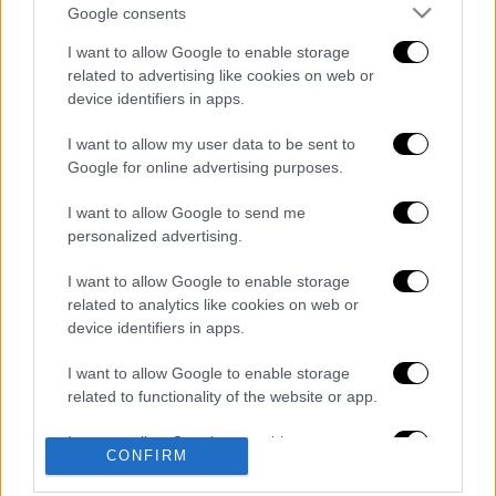
Google consents
I want to allow Google to enable storage
video
related to advertising like cookies on web or
device identifiers in apps.
I want to allow my user data to be sent to
Google for online advertising purposes.
I want to allow Google to send me
Διαβάστε ακόμη
personalized advertising.
Δημιούργησαν με AI νέους ιούς μέσα σε
I want to allow Google to enable storage
λίγες ώρες - Γιατί προβληματίζονται οι
επιστήμονες
related to analytics like cookies on web or
device identifiers in apps.
Σαν το τρομακτικό It: 15χρονο ντυμένος
I want to allow Google to enable storage
κλόουν μαχαίρωσε μέχρι θανάτου
ηλικιωμένο - Τον κατέγραψε κάμερα
related to functionality of the website or app.
I want to allow Google to enable storage
«Πόλεμος» για τους χρόνους των
CONFIRM
related to personalization.
δρομολογίων: Τα σωματεία απαντούν στις
καταγγελίες, οι παρατάξεις περνούν στην