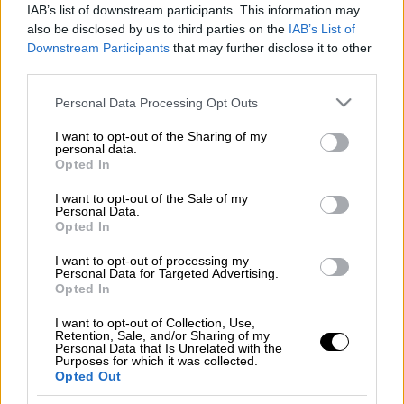
IAB’s list of downstream participants. This information may
also be disclosed by us to third parties on the
IAB’s List of
Εκτός ελέγχου είναι η κατάσταση στη
Λέσβο
Downstream Participants
that may further disclose it to other
third parties.
καθώς οι πληροφορίες αναφέρουν πως
κάτοικοι του νησιού παρεμποδίζουν το
Please note that this website/app uses one or more Google
Personal Data Processing Opt Outs
πλοίο
Open Arms
της ακτιβιστικής
services and may gather and store information including but
not limited to your visit or usage behaviour. You may click to
I want to opt-out of the Sharing of my
οργανώσης
Proactiva να προσεγγίσει το
personal data.
grant or deny consent to Google and its third-party tags to
λιμάνι της Σκάλας Συκαμνιάς.
Opted In
use your data for below specified purposes in below Google
consent section.
I want to opt-out of the Sale of my
Μάλιστα ορισμένοι εξ αυτών έριξαν πέτρες
Personal Data.
προς το πλοίο, το οποίο παραμένει
Opted In
αγκυροβολημένο περίπου 200 μέτρα από το
I want to opt-out of processing my
λιμάνι. Στην περιοχή έχουν σπεύσει
Personal Data for Targeted Advertising.
Opted In
δυνάμεις της αστυνομίας και του
λιμενικού...
I want to opt-out of Collection, Use,
Retention, Sale, and/or Sharing of my
Personal Data that Is Unrelated with the
Purposes for which it was collected.
Opted Out