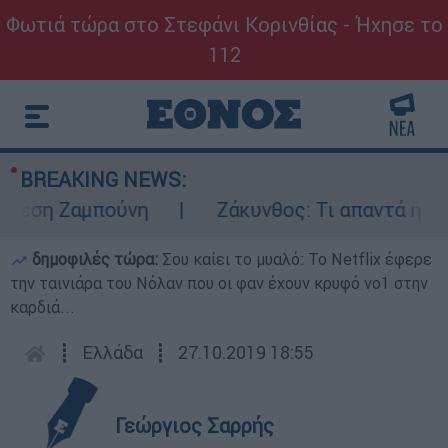
Φωτιά τώρα στο Στεφάνι Κορινθίας - Ήχησε το
112
BREAKING NEWS:
ση Ζαμπούνη
Ζάκυνθος: Τι απαντά η ΕΛΑΣ 
δημοφιλές τώρα:
Σου καίει το μυαλό: Το Netflix έφερε
την ταινιάρα του Νόλαν που οι φαν έχουν κρυφό νο1 στην
καρδιά...
┋
Ελλάδα
┋
27.10.2019 18:55
Γεώργιος Σαρρής