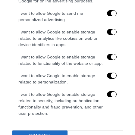
Google for online advertising purposes.
Τήνου το καταδροµικό «Ελλη» από ιταλικό
υποβρύχιο.
I want to allow Google to send me
personalized advertising.
Παρασκευή 25 Οκτωβρίου 1940:
Τρεις µέρες
πριν από την έναρξη του Ελληνοϊταλικού
I want to allow Google to enable storage
Πολέµου, ο δικτάτορας πρωθυπουργός
related to analytics like cookies on web or
device identifiers in apps.
Ιωάννης Μεταξάς είναι ανήσυχος. Γνωρίζει
καλά ότι η Ελλάδα θα δεχθεί επίθεση, αλλά
I want to allow Google to enable storage
όχι την ακριβή ηµέρα. Ο πρεσβευτής µας στη
related to functionality of the website or app.
Ρώµη,
Ιωάννης Πολίτης
, υπολογίζει ότι θα
I want to allow Google to enable storage
εκδηλωθεί µεταξύ 25 µε 28 Οκτωβρίου. Στο
related to personalization.
ηµερολόγιό του ο
Μεταξάς
θα γράψει µεταξύ
άλλων ότι «σήµερα δεν έγινε ιταλική
I want to allow Google to enable storage
επίθεσις. Εσπερινή είδησις ότι προ της
related to security, including authentication
functionality and fraud prevention, and other
αριστεράς πτέρυγος προωθήθη εν Σύνταγµα.
user protection.
Φανερή επιθετική παράταξις». Η ζωή όµως
εκτός πρωθυπουργικού γραφείου
συνεχίζεται κανονικά. Το ίδιο βράδυ κιόλας