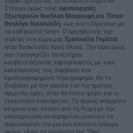
χαρακτηρίζοντάς τη «στάχτη στα µάτια».
Στέλνει όµως τους
υφυπουργούς
Εξωτερικών Νικόλαο Μαυρουφή και Τύπου
Θεολόγο Νικολούδη
, «ως σχετιζόµενους µε
τα καθήκοντά τους». Ο πρεσβευτής της
Ιταλίας στη χώρα µας
Εµανουέλε Γκράτσι
ήταν διαχυτικός προς όλους. Την ώρα όµως
που τσουγκρίζει τα ποτήρια
κουβεντιάζοντας χαµογελαστός µε τους
καλεσµένους του, λαµβάνει ένα
κρυπτογραφηµένο τηλεγράφηµα. Θα το
διαβάσει µε την ησυχία του τις πρώτες
πρωινές ώρες, όταν θα έχουν φύγει και οι
τελευταίοι καλεσµένοι. Το άκρως απόρρητο
κείµενο έχει σταλεί από τη Ρώµη µε την
υποσηµείωση να παραµείνει µυστικό το
περιεχόµενό του για ένα εικοσιτετράωρο
ακόµη, µέχρι τα χαράµατα της 28ης