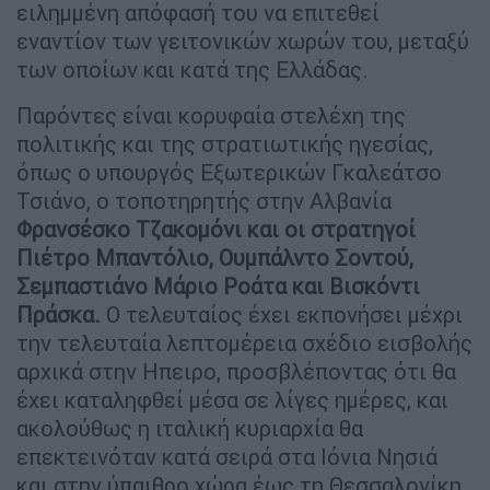
ειληµµένη απόφασή του να επιτεθεί
εναντίον των γειτονικών χωρών του, µεταξύ
των οποίων και κατά της Ελλάδας.
Παρόντες είναι κορυφαία στελέχη της
πολιτικής και της στρατιωτικής ηγεσίας,
όπως ο υπουργός Εξωτερικών Γκαλεάτσο
Τσιάνο, ο τοποτηρητής στην Αλβανία
Φρανσέσκο Τζακοµόνι και οι στρατηγοί
Πιέτρο Μπαντόλιο, Ουµπάλντο Σοντού,
Σεµπαστιάνο Μάριο Ροάτα και Βισκόντι
Πράσκα.
Ο τελευταίος έχει εκπονήσει µέχρι
την τελευταία λεπτοµέρεια σχέδιο εισβολής
αρχικά στην Ηπειρο, προσβλέποντας ότι θα
έχει καταληφθεί µέσα σε λίγες ηµέρες, και
ακολούθως η ιταλική κυριαρχία θα
επεκτεινόταν κατά σειρά στα Ιόνια Νησιά
και στην ύπαιθρο χώρα έως τη Θεσσαλονίκη,