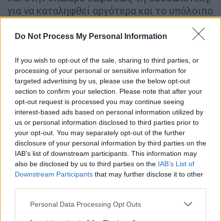
για να καταληφθεί αργότερα και το υπόλοιπο
µέρος της επικράτειας, ώστε να αποτραπεί
το ενδεχόµενο βρετανικής απόβασης. Τους
Do Not Process My Personal Information
έδειχνε µάλιστα τα σηµεία ένα προς ένα
στον χάρτη.
If you wish to opt-out of the sale, sharing to third parties, or
processing of your personal or sensitive information for
Εξηγεί ότι οι Ελληνες δεν διαθέτουν άρµατα,
targeted advertising by us, please use the below opt-out
section to confirm your selection. Please note that after your
ούτε αξιόµαχη Αεροπορία. «Μπορούν να
opt-out request is processed you may continue seeing
παρατάξουν µέχρι 30.000 άνδρες, ενώ εµείς
interest-based ads based on personal information utilized by
70.000, χώρια τα ειδικά τάγµατα και τους
us or personal information disclosed to third parties prior to
Αλβανούς». Ολοι οι παριστάµενοι κουνούν
your opt-out. You may separately opt-out of the further
disclosure of your personal information by third parties on the
καταφατικά το κεφάλι, εκτός από τον
IAB’s list of downstream participants. This information may
αρχηγό του
Γενικού Επιτελείου στρατηγό
also be disclosed by us to third parties on the
IAB’s List of
Μπαντόλιο
, ο οποίος διατυπώνει κάποιες
Downstream Participants
that may further disclose it to other
επιφυλάξεις για τη διάχυτη αισιοδοξία που
third parties.
επικρατεί. Η επιχείρηση συµφωνήθηκε
Please note that this website/app uses one or more Google
Personal Data Processing Opt Outs
αρχικά να γίνει γύρω στις 26 Οκτωβρίου, αν
services and may gather and store information including but