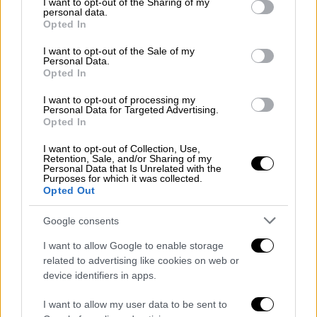
και ακολούθως πήρε µια µικρή παράταση 48
not limited to your visit or usage behaviour. You may click to
I want to opt-out of the Sharing of my
personal data.
grant or deny consent to Google and its third-party tags to
ωρών.
Opted In
use your data for below specified purposes in below Google
consent section.
Δεν αιφνιδιαστήκαμε
I want to opt-out of the Sale of my
Personal Data.
Opted In
Τι συνέβη αυτά τα τελευταία δραµατικά
εικοσιτετράωρα πριν από την εισβολή των
I want to opt-out of processing my
Personal Data for Targeted Advertising.
φασιστικών δυνάµεων στη χώρα µας; Ποια
Opted In
ήταν η κατάσταση που επικρατούσε στην
I want to opt-out of Collection, Use,
Αθήνα; Τι ανέφερε ο
δικτάτορας
Retention, Sale, and/or Sharing of my
Personal Data that Is Unrelated with the
πρωθυπουργός Ιωάννης Μεταξάς
στο
Purposes for which it was collected.
Opted Out
ηµερολόγιό του και πώς βίωνε το τελευταίο
τριήµερο πριν µπει η Ελλάδα στον πόλεµο;
Google consents
Το σίγουρο είναι ότι δεν αιφνιδιαστήκαµε,
I want to allow Google to enable storage
αφού υπήρχε έντονη καχυποψία έναντι των
related to advertising like cookies on web or
γειτόνων µας από τις 15 Αυγούστου, την
device identifiers in apps.
ηµέρα της εορτής της Κοιµήσεως της
Θεοτόκου, που τορπιλίστηκε στο λιµάνι της
I want to allow my user data to be sent to