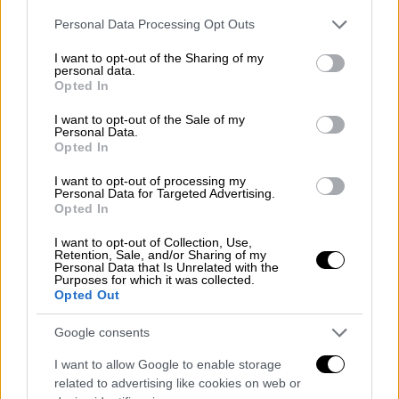
Please note that this website/app uses one or more Google
Personal Data Processing Opt Outs
services and may gather and store information including but
not limited to your visit or usage behaviour. You may click to
I want to opt-out of the Sharing of my
personal data.
grant or deny consent to Google and its third-party tags to
Opted In
use your data for below specified purposes in below Google
consent section.
I want to opt-out of the Sale of my
Personal Data.
Opted In
I want to opt-out of processing my
Personal Data for Targeted Advertising.
Opted In
I want to opt-out of Collection, Use,
Retention, Sale, and/or Sharing of my
Personal Data that Is Unrelated with the
Purposes for which it was collected.
Opted Out
Google consents
I want to allow Google to enable storage
related to advertising like cookies on web or