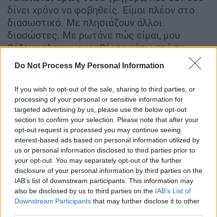
δίνει χρόνο να φοβηθείς. Είμαι πλέον στο
διασωστικό. Με πλησιάζουν άλλοι
διασώστες. Με ρωτάνε πώς είμαι, μου
βάζουν αλουμινοκουβέρτα κάτω από το
σωσίβιο και στα πόδια. Ζεσταίνομαι» είπε
Do Not Process My Personal Information
περιγράφοντας τις τελευταίες στιγμές της
διάσωσής του ο εθελοντής και απόφοιτος
If you wish to opt-out of the sale, sharing to third parties, or
του Τμήματος Ιωαννίνων Βασίλης Ράπτης.
processing of your personal or sensitive information for
targeted advertising by us, please use the below opt-out
section to confirm your selection. Please note that after your
opt-out request is processed you may continue seeing
interest-based ads based on personal information utilized by
us or personal information disclosed to third parties prior to
your opt-out. You may separately opt-out of the further
disclosure of your personal information by third parties on the
IAB’s list of downstream participants. This information may
also be disclosed by us to third parties on the
IAB’s List of
Downstream Participants
that may further disclose it to other
third parties.