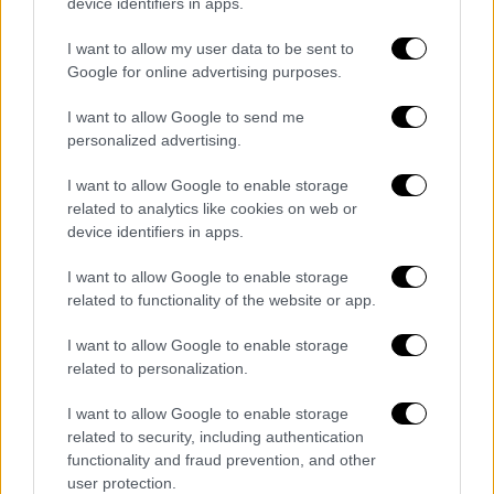
device identifiers in apps.
I want to allow my user data to be sent to
Google for online advertising purposes.
Όλοι οι ναυαγοί συνελέγησαν από τη
I want to allow Google to send me
personalized advertising.
MEDUSSA με τη χρήση των δύο
διασωστικών σκαφών της Ελληνικής Ομάδας
I want to allow Google to enable storage
διάσωσης, ODIN και ΑΙΓΑΙΟ. Όλοι τους σε
related to analytics like cookies on web or
πολύ καλή διάθεση, και αφού καλύφθηκαν
device identifiers in apps.
βασικές τους ανάγκες, λήφθηκαν
I want to allow Google to enable storage
αιματολογικά δείγματα, καθώς και οι
related to functionality of the website or app.
καταγραφές των ζωτικών τους σημείων,
ύπνου και stress. Επισκέφτηκαν κλινική
I want to allow Google to enable storage
related to personalization.
ψυχολόγο για μια τελική συζήτηση – και
αξιολόγηση της εμπειρίας τους.
I want to allow Google to enable storage
related to security, including authentication
functionality and fraud prevention, and other
user protection.