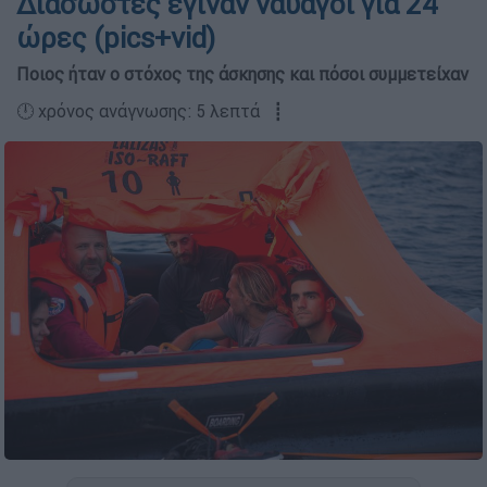
Διασώστες έγιναν ναυαγοί για 24
ώρες (pics+vid)
Ποιος ήταν ο στόχος της άσκησης και πόσοι συμμετείχαν
🕛 χρόνος ανάγνωσης: 5 λεπτά ┋