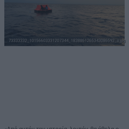
73333332_10156603331207344_1838861265343086592_o.jpg
«Από αυτήν την ιστορία, λοιπόν, θα ήθελα ο