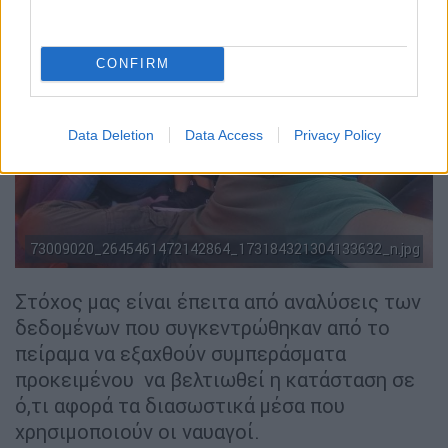
CONFIRM
Data Deletion
Data Access
Privacy Policy
73009020_2645461472142864_173184321304133632_n.jpg
Στόχος μας είναι έπειτα από αναλύσεις των
δεδομένων που συγκεντρώθηκαν από το
πείραμα να εξαχθούν συμπεράσματα
προκειμένου να βελτιωθεί η κατάσταση σε
ό,τι αφορά τα διασωστικά μέσα που
χρησιμοποιούν οι ναυαγοί.