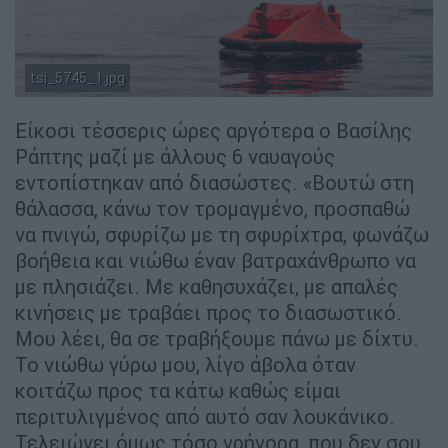
tsi_5745_1.jpg
Είκοσι τέσσερις ώρες αργότερα ο Βασίλης
Ράπτης μαζί με άλλους 6 ναυαγούς
εντοπίστηκαν από διασώστες. «Βουτώ στη
θάλασσα, κάνω τον τρομαγμένο, προσπαθώ
να πνιγώ, σφυρίζω με τη σφυρίχτρα, φωνάζω
βοήθεια και νιώθω έναν βατραχάνθρωπο να
με πλησιάζει. Με καθησυχάζει, με απαλές
κινήσεις με τραβάει προς το διασωστικό.
Μου λέει, θα σε τραβήξουμε πάνω με δίχτυ.
Το νιώθω γύρω μου, λίγο άβολα όταν
κοιτάζω προς τα κάτω καθώς είμαι
περιτυλιγμένος από αυτό σαν λουκάνικο.
Τελειώνει όμως τόσο γρήγορα, που δεν σου