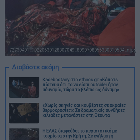
72730491_10220639128307049_8999708956330819584_n.jpg
Διαβάστε ακόμη
Kadebostany στο ethnos.gr: «Κάποτε
πίστευα ότι το να είσαι outsider ήταν
αδυναμία, τώρα το βλέπω ως δύναμη»
«Χωρίς σκηνές και κουβέρτες σε ακραίες
θερμοκρασίες»: Σε δραματικές συνθήκες
χιλιάδες μετανάστες στη Θέουτα
Η ΕΛΑΣ διαψεύδει το περιστατικό με
τουρίστα στην Κρήτη: Σε ενήλικη η