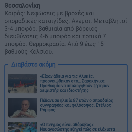
Θεσσαλονίκη
Καιρός: Νεφώσεις με βροχές και
σποραδικές καταιγίδες. Ανεμοι: Μεταβλητοί
3-4 μποφόρ, βαθμιαία από βόρειες
διευθύνσεις 4-6 μποφόρ και τοπικά 7
μποφόρ. Θερμοκρασία: Από 9 έως 15
βαθμούς Κελσίου.
Διαβάστε ακόμη
«Είχαν άδεια για τις Αλυκές,
προσγειώθηκαν στο... Σαρακήνικο:
Προθεσμία να απολογηθούν ζήτησαν
χειριστής και ιδιοκτήτης
Πέθανε σε ηλικία 87 ετών ο σπουδαίος
συγγραφέας και φιλόσοφος, Στέλιος
Ράμφος
«Ο πνιγμός είναι αθόρυβος»:
Ναυαγοσώστης εξηγεί πώς σε ελάχιστα