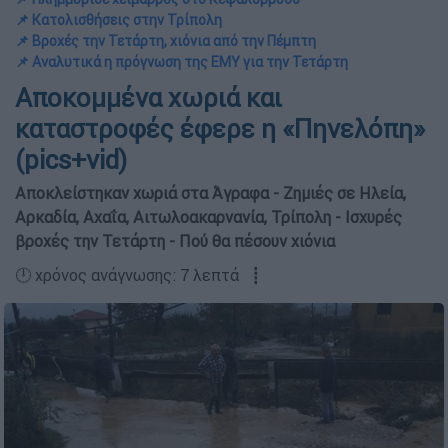
📌 Κατολισθήσεις στην Τρίπολη
📌 Βροχές την Τετάρτη, χιόνια από την Πέμπτη
📌 Αναλυτικά η πρόγνωση της ΕΜΥ για την Τετάρτη
Αποκομμένα χωριά και
καταστροφές έφερε η «Πηνελόπη»
(pics+vid)
Αποκλείστηκαν χωριά στα Άγραφα - Ζημιές σε Ηλεία,
Αρκαδία, Αχαΐα, Αιτωλοακαρνανία, Τρίπολη - Ισχυρές
βροχές την Τετάρτη - Πού θα πέσουν χιόνια
🕛 χρόνος ανάγνωσης: 7 λεπτά ┋