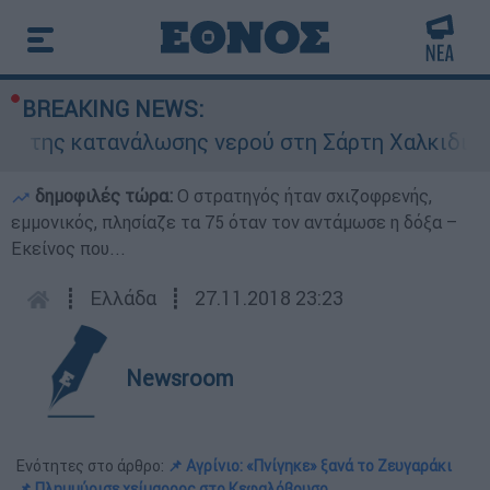
BREAKING NEWS:
ατανάλωσης νερού στη Σάρτη Χαλκιδικής - Ζητού
δημοφιλές τώρα:
O στρατηγός ήταν σχιζοφρενής,
εμμονικός, πλησίαζε τα 75 όταν τον αντάμωσε η δόξα –
Εκείνος που...
┋
Ελλάδα
┋
27.11.2018 23:23
Newsroom
Ενότητες στο άρθρο:
📌 Αγρίνιο: «Πνίγηκε» ξανά το Ζευγαράκι
📌 Πλημμύρισε χείμαρρος στο Κεφαλόβρυσο