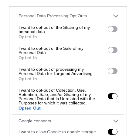
third parties.
Please note that this website/app uses one or more Google
Personal Data Processing Opt Outs
services and may gather and store information including but
ilia93.jpg
not limited to your visit or usage behaviour. You may click to
I want to opt-out of the Sharing of my
personal data.
grant or deny consent to Google and its third-party tags to
Opted In
Κατολισθήσεις στην Τρίπολη
use your data for below specified purposes in below Google
consent section.
I want to opt-out of the Sale of my
Personal Data.
Κατολίσθηση βράχων στο οδικό δίκτυο
Opted In
Κλειτορία προς Τρίπολη, στην τοποθεσία
Σελέκου
I want to opt-out of processing my
Personal Data for Targeted Advertising.
Opted In
Στο σημείο έχουν σημειωθεί κατολίσθηση
βράχων πριν λίγο από της έντονες
I want to opt-out of Collection, Use,
Retention, Sale, and/or Sharing of my
βροχοπτώσεις λόγω των ακραίων καιρικών
Personal Data that Is Unrelated with the
Purposes for which it was collected.
φαινομένων, είχαμε πτώσεις βράχων. ενώ
Opted Out
υπάρχει άμεσος κίνδυνος εκδήλωσης και
Google consents
νέων βροχοπτώσεων.
I want to allow Google to enable storage
Βροχές την Τετάρτη, χιόνια από την