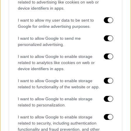
related to advertising like cookies on web or
Πέμπτη
device identifiers in apps.
Όπως προέβλεψε ο μετεωρολόγος Γιάννης
I want to allow my user data to be sent to
Google for online advertising purposes.
Καλλιάνος και δημοσίευσε στο Facebook,
άσπρη μέρα θα δούμε από την Πέμπτη.
I want to allow Google to send me
Συγκεκριμένα, όπως αναφέρει, θα χιονίσει
personalized advertising.
στα ορεινά και ημιορεινά της Μακεδονίας
I want to allow Google to enable storage
και της Θράκης, ενώ ειδικά στη Θράκη θα
related to analytics like cookies on web or
χιονίσει κατά τόπους ακόμη και στα πεδινά ή
device identifiers in apps.
και παραθαλάσσια τμήματα.
I want to allow Google to enable storage
«Στην κεντρική Μακεδονία ίσως έχουμε και
related to functionality of the website or app.
εκπλήξεις και τα χιόνια κατέβουν ακόμη
I want to allow Google to enable storage
χαμηλότερα από τα ημιορεινά. Για
related to personalization.
παράδειγμα, στους Ν. Κιλκίς, Ν. Πέλλας αλλά
και στα βορειότερα τμήματα του Νομού
I want to allow Google to enable storage
Θεσσαλονίκης. Δεν θα είναι παντού πυκνά τα
related to security, including authentication
functionality and fraud prevention, and other