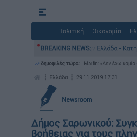
Πολιτική
Οικονομία
Ελ
α για ανθρωποκτονίες στην Ελλάδα - Κατηγορείτ
BREAKING NEWS:
δημοφιλές τώρα:
Marfin: «Δεν έχω καμία
┋
Ελλάδα
┋
29.11.2019 17:31
Newsroom
Δήμος Σαρωνικού: Συγ
βοήθειας για τους πλη