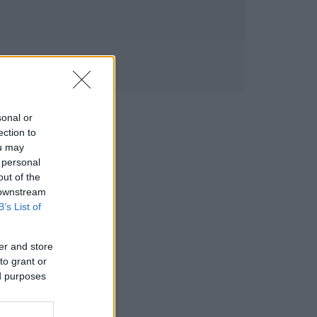
sonal or
ection to
ou may
 personal
out of the
 downstream
B’s List of
er and store
to grant or
ed purposes