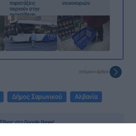
παρατάξεις
νοικοκυριών
περνούν στην
αντεπίθεση
επόμενο άρθρο
Δήμος Σαρωνικού
Αλβανία
Έθνος στο Google News!
 λεπτό, με την υπογραφή του www.ethnos.gr