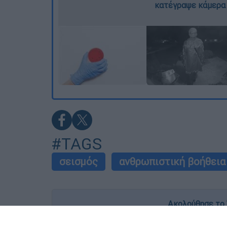
κατέγραψε κάμερα
#TAGS
σεισμός
ανθρωπιστική βοήθεια
Ακολούθησε το 
Live όλες οι εξελίξεις λεπτό προς