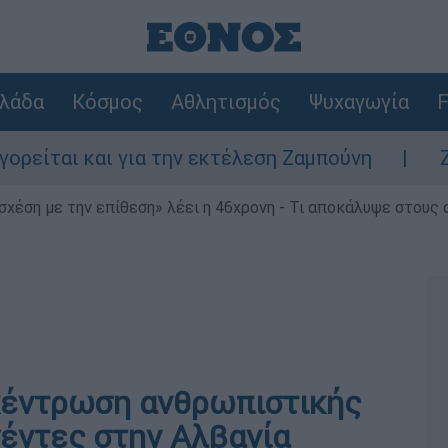
λάδα
Κόσμος
Αθλητισμός
Ψυχαγωγία
F
αι και για την εκτέλεση Ζαμπούνη
Ζάκυνθ
 σχέση με την επίθεση» λέει η 46χρονη - Τι αποκάλυψε στους
κέντρωση ανθρωπιστικής
γέντες στην Αλβανία