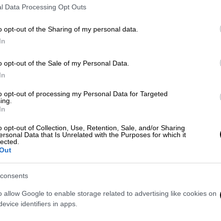
l Data Processing Opt Outs
o opt-out of the Sharing of my personal data.
In
o opt-out of the Sale of my Personal Data.
In
 το ΕΘΝΟΣ στη Google
to opt-out of processing my Personal Data for Targeted
ing.
In
ένα νερά, φάρμακα και είδη πρώτης
ά ο
Δήμος Σαρωνικού
, στο πλαίσιο της
o opt-out of Collection, Use, Retention, Sale, and/or Sharing
ersonal Data that Is Unrelated with the Purposes for which it
λή
ανθρωπιστικής βοήθειας
στην Αλβανία
lected.
Out
το καταστροφικό
σεισμό
.
μαρχείο Σαρωνικού στα
Καλύβια
, από
consents
 έως και τις 18:30 και Σάββατο και
o allow Google to enable storage related to advertising like cookies on
00.
evice identifiers in apps.