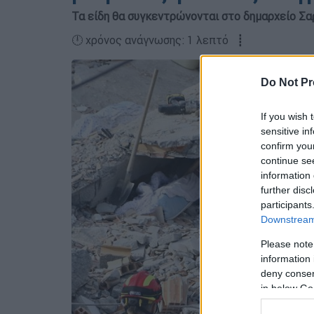
Τα είδη θα συγκεντρώνονται στο δημαρχείο Σ
🕛 χρόνος ανάγνωσης: 1 λεπτό ┋
Do Not Pr
If you wish 
sensitive in
confirm you
continue se
information 
further disc
participants
Downstream 
Please note
information 
deny consent
in below Go