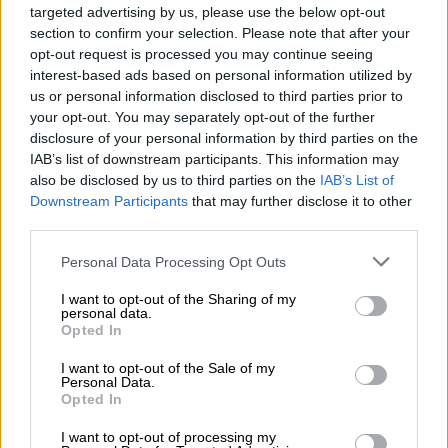
targeted advertising by us, please use the below opt-out
ανακοίνωσή της η Αστυνομία, μετά από
section to confirm your selection. Please note that after your
συστηματική αστυνομική έρευνα
που
opt-out request is processed you may continue seeing
διεξήγαγε το Τμήμα Ασφαλείας Κορίνθου,
interest-based ads based on personal information utilized by
αξιοποιώντας κατάλληλα και συνδυαστικά
us or personal information disclosed to third parties prior to
your opt-out. You may separately opt-out of the further
στοιχεία, ευρήματα, αλλά και αποτελέσματα
disclosure of your personal information by third parties on the
φυσικών και τεχνικών μεθόδων, προέκυψε
IAB’s list of downstream participants. This information may
ότι οι ανωτέρω, συγκρότησαν από τις αρχές
also be disclosed by us to third parties on the
IAB’s List of
Σεπτεμβρίου 2019, εγκληματική οργάνωση
Downstream Participants
that may further disclose it to other
third parties.
με σκοπό τη
διακίνηση ποσοτήτων κάνναβης
,
στις ευρύτερες περιοχές της Κορινθίας, της
Please note that this website/app uses one or more Google
Personal Data Processing Opt Outs
Αττικής, των Δωδεκανήσων, της Χαλκιδικής
services and may gather and store information including but
not limited to your visit or usage behaviour. You may click to
I want to opt-out of the Sharing of my
και της Θεσσαλονίκης.
personal data.
grant or deny consent to Google and its third-party tags to
Opted In
use your data for below specified purposes in below Google
Τα μέλη της οργάνωσης, προκειμένου να
consent section.
I want to opt-out of the Sale of my
συγκαλύπτουν την παράνομη δραστηριότητά
Personal Data.
τους και να αποπροσανατολίζουν τις
Opted In
έρευνες των διωκτικών Αρχών,
I want to opt-out of processing my