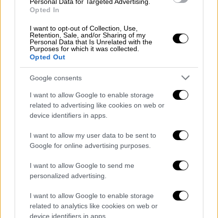
χρησιμοποιούσαν τηλεφωνικές συνδέσεις,
Personal Data for Targeted Advertising.
Opted In
που δεν ήταν δηλωμένες στα πραγματικά
τους στοιχεία, αλλά σε στοιχεία τρίτων
I want to opt-out of Collection, Use,
Retention, Sale, and/or Sharing of my
προσώπων (
«αχυράνθρωπων» - ghost
Personal Data that Is Unrelated with the
Purposes for which it was collected.
persons
), ενώ κατά τις μεταξύ τους
Opted Out
συνομιλίες, χρησιμοποιούσαν συνθηματική
και κωδικοποιημένη ορολογία.
Google consents
I want to allow Google to enable storage
related to advertising like cookies on web or
device identifiers in apps.
I want to allow my user data to be sent to
Google for online advertising purposes.
I want to allow Google to send me
personalized advertising.
I want to allow Google to enable storage
related to analytics like cookies on web or
device identifiers in apps.