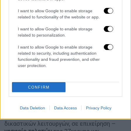
I want to allow Google to enable storage
30112019peloponarko001.jpg
related to functionality of the website or app.
Ειδικότερα, σε έρευνα που
I want to allow Google to enable storage
πραγματοποιήθηκε χθες (29.11.2019) το
related to personalization.
απόγευμα στον Πειραιά Αττικής, από
I want to allow Google to enable storage
αστυνομικούς του Τμήματος Ασφάλειας
related to security, including authentication
Κορίνθου, σε όχημα όπου επέβαιναν ο
functionality and fraud prevention, and other
36χρονος Έλληνας με τη 37χρονη,
user protection.
ανευρέθηκαν και
κατασχέθηκαν ποσότητες
κάνναβης
, συνολικού βάρους -16,882-
γραμμάρια, οι οποίες ήταν επιμελώς
CONFIRM
κρυμμένες σε διάφορα μέρη αυτού.
Στη συνέχεια σε έρευνα που
Data Deletion
Data Access
Privacy Policy
πραγματοποιήθηκε με τη συνδρομή
δικαστικών λειτουργών, σε επιχείρηση –