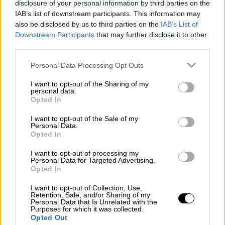
disclosure of your personal information by third parties on the
Προσθέστε το ΕΘΝΟΣ στη Google
IAB’s list of downstream participants. This information may
also be disclosed by us to third parties on the
IAB’s List of
Downstream Participants
that may further disclose it to other
Φωτιά
έχουν ανάψει άγνωστοι στα
Εξάρχεια
.
third parties.
Σύμφωνα με το ρεπορτάζ του Μαρίνου
Please note that this website/app uses one or more Google
Αλειφέρη για το OPEN, η φωτιά έχει ανάψει
Personal Data Processing Opt Outs
services and may gather and store information including but
κοντά στην πλατεία Εξαρχείων, στη μνήμη
not limited to your visit or usage behaviour. You may click to
I want to opt-out of the Sharing of my
για τη δολοφονία του
Αλέξανδρου
personal data.
grant or deny consent to Google and its third-party tags to
Opted In
Γρηγορόπουλου
.
use your data for below specified purposes in below Google
consent section.
I want to opt-out of the Sale of my
Σύμφωνα με το ρεπορτάζ, ελικόπτερο της
Personal Data.
Opted In
ΕΛ.ΑΣ. πέταξε πάνω από το σημείο,
προκειμένου να μεταφέρει εικόνες από την
I want to opt-out of processing my
Personal Data for Targeted Advertising.
περιοχή στο Κέντρο Επιχειρήσεων της
Opted In
ΕΛ.ΑΣ.
I want to opt-out of Collection, Use,
Retention, Sale, and/or Sharing of my
Personal Data that Is Unrelated with the
Purposes for which it was collected.
Opted Out