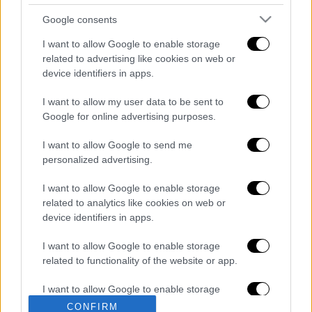
Google consents
video
I want to allow Google to enable storage
related to advertising like cookies on web or
device identifiers in apps.
I want to allow my user data to be sent to
Google for online advertising purposes.
Διαβάστε ακόμη
I want to allow Google to send me
personalized advertising.
Συνελήφθησαν δύο μέλη μαφίας στο
Παλαιό Φάληρο - Οι εκβιασμοί, οι
I want to allow Google to enable storage
ξυλοδαρμοί και τα προσωνύμια «πίτμπουλ»
και «μπουλντόγκ»
related to analytics like cookies on web or
device identifiers in apps.
Βίντεο-σοκ από το μακελειό σε σχολείο
στην Ταϊλάνδη: Η στιγμή που ο 14χρονος
I want to allow Google to enable storage
ανοίγει πυρ - Στους 9 ανέβηκαν οι νεκροί
related to functionality of the website or app.
Νέα αποχώρηση από το κόμμα Καρυστιανού:
I want to allow Google to enable storage
Καταγγελίες Μπρουτζάκη για «αυθαιρεσία,
related to personalization.
φίμωση και δολοφονία χαρακτήρων»
CONFIRM