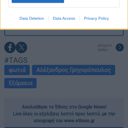
I want to allow Google to enable storage
Πώς πνίγηκε το 4χρονο παιδί σε πισίνα
related to security, including authentication
στην Πάρο: Οι γονείς ήταν στη θάλασσα, ο
Data Deletion
Data Access
Privacy Policy
μπάρμαν έπεσε να το σώσει
functionality and fraud prevention, and other
user protection.
επόμενο
άρθρο
#TAGS
φωτιά
Αλέξανδρος Γρηγορόπουλος
Εξάρχεια
Ακολούθησε το Έθνος στο Google News!
Live όλες οι εξελίξεις λεπτό προς λεπτό, με την
υπογραφή του www.ethnos.gr