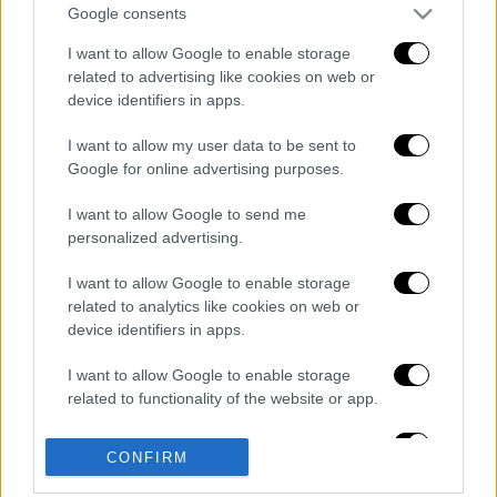
Google consents
εντοπίσει το όχημα, ωστόσο, είναι δύσκολη
η προσέγγιση σε αυτό.
I want to allow Google to enable storage
related to advertising like cookies on web or
Μέχρι στιγμής δεν έχει διευκρινιστεί πόσα
device identifiers in apps.
άτομα βρίσκονται μέσα στο όχημα.
I want to allow my user data to be sent to
Google for online advertising purposes.
Διαβάστε ακόμη
I want to allow Google to send me
Kadebostany στο ethnos.gr: «Κάποτε
πίστευα ότι το να είσαι outsider ήταν
personalized advertising.
αδυναμία, τώρα το βλέπω ως δύναμη»
I want to allow Google to enable storage
related to analytics like cookies on web or
«Χωρίς σκηνές και κουβέρτες σε ακραίες
θερμοκρασίες»: Σε δραματικές συνθήκες
device identifiers in apps.
χιλιάδες μετανάστες στη Θέουτα
I want to allow Google to enable storage
related to functionality of the website or app.
«Δεν υπήρχε οικονομικό κίνητρο» λέει ο
δικηγόρος του 55χρονου που είχε τον νεκρό
του πατέρα σε καταψύκτη στον Μυστρά
I want to allow Google to enable storage
CONFIRM
related to personalization.
Αμερικανική πετρελαϊκή που συνδέεται με