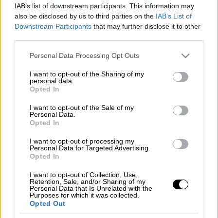
IAB’s list of downstream participants. This information may
Προσθέστε το ΕΘΝΟΣ στη Google
also be disclosed by us to third parties on the
IAB’s List of
Downstream Participants
that may further disclose it to other
Σε εξέλιξη βρίσκεται αυτήν τη στιγμή
third parties.
επιχείρηση διάσωσης
από την
Πυροσβεστική
Please note that this website/app uses one or more Google
Personal Data Processing Opt Outs
των επιβαινόντων οχήματος που
services and may gather and store information including but
παρασύρθηκε από ορμητικό
χείμαρρο
σε
not limited to your visit or usage behaviour. You may click to
I want to opt-out of the Sharing of my
personal data.
διασταύρωση μεταξύ
Βέροιας
και
grant or deny consent to Google and its third-party tags to
Opted In
use your data for below specified purposes in below Google
Μακροχωρίου
.
consent section.
I want to opt-out of the Sale of my
Personal Data.
Σύμφωνα με οδηγό που ακολουθούσε το
Opted In
συγκεκριμένο όχημα, ο οδηγός του
I want to opt-out of processing my
επιχείρησε να περάσει τη διασταύρωση,
Personal Data for Targeted Advertising.
πιστεύοντας ότι θα τα καταφέρει, αλλά το
Opted In
αυτοκίνητο παρασύρθηκε από τα ορμητικά
I want to opt-out of Collection, Use,
νερά.
Retention, Sale, and/or Sharing of my
Personal Data that Is Unrelated with the
Purposes for which it was collected.
Στο σημείο έφτασαν άμεσα
πυροσβέστες,
Opted Out
αστυνομικοί
και άντρες των
ΕΜΑΚ
και έχουν