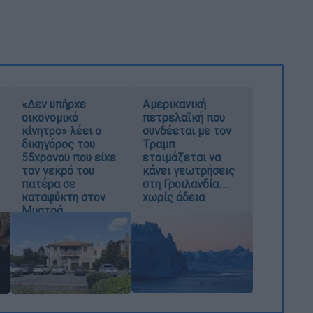
«Δεν υπήρχε
Αμερικανική
οικονομικό
πετρελαϊκή που
κίνητρο» λέει ο
συνδέεται με τον
δικηγόρος του
Τραμπ
55χρονου που είχε
ετοιμάζεται να
τον νεκρό του
κάνει γεωτρήσεις
πατέρα σε
στη Γροιλανδία...
καταψύκτη στον
χωρίς άδεια
Μυστρά