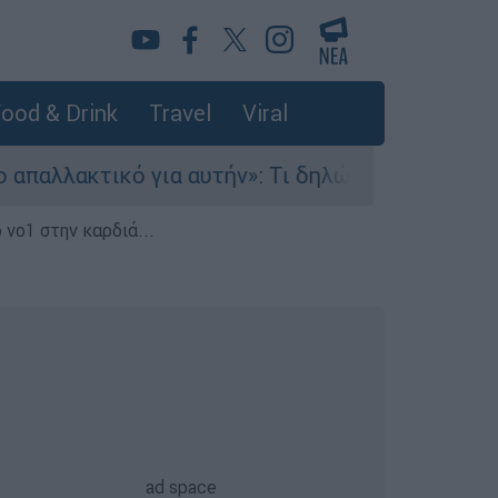
ood & Drink
Travel
Viral
ικό για αυτήν»: Τι δηλώνει στο ethnos.gr ο Κώσ
 νο1 στην καρδιά...