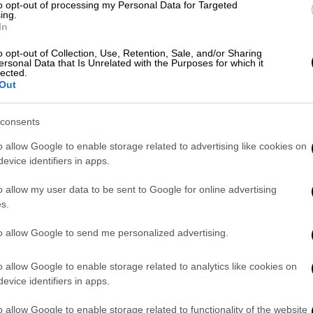
to opt-out of processing my Personal Data for Targeted
ing.
In
ουρκικά αλιευτικά δουλεύουν ανενόχλητα
o opt-out of Collection, Use, Retention, Sale, and/or Sharing
έτρα πιο μακριά. Οι ψαράδες της Καλύμνου
ersonal Data that Is Unrelated with the Purposes for which it
lected.
νουν την κατάσταση στα χέρια τους. Βάζουν
Out
οποιώντας την ελληνική ακτοφυλακή.
consents
φος με το καΐκι το δικό μου. Να κάνει
τη Λέρο και πάει στη Φαρμάκο
o allow Google to enable storage related to advertising like cookies on
evice identifiers in apps.
 Πήγαινε δύο μίλια και σταμάτα να μην
 πρόεδρος αλιέων Καλύμνου, Κώστας
o allow my user data to be sent to Google for online advertising
s.
ν η ελληνική ακτοφυλακή κινείται στην
to allow Google to send me personalized advertising.
ίναι βέβαιο ότι και οι ψαράδες θα
απεί ένα ενδεχόμενο ατύχημα με ό,τι αυτό
o allow Google to enable storage related to analytics like cookies on
evice identifiers in apps.
χωρών». Παρά την ένταση και τον κίνδυνο η
ο, επικράτησε τελικά λογική μέχρι να κάνει
o allow Google to enable storage related to functionality of the website