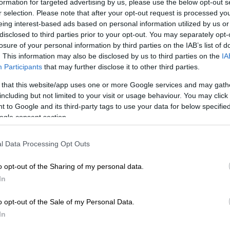
formation for targeted advertising by us, please use the below opt-out s
r selection. Please note that after your opt-out request is processed y
eing interest-based ads based on personal information utilized by us or
disclosed to third parties prior to your opt-out. You may separately opt-
 το ΕΘΝΟΣ στη Google
losure of your personal information by third parties on the IAB’s list of
. This information may also be disclosed by us to third parties on the
IA
ού τα μέλη του πληρώματος του αλιευτικού
Participants
that may further disclose it to other third parties.
την
Κάλυμνο
στολίζουν με... γαλλικά τους
 that this website/app uses one or more Google services and may gath
κους λιμενικούς
.
including but not limited to your visit or usage behaviour. You may click 
 to Google and its third-party tags to use your data for below specifi
νει στο φως το OPEN, το ελληνικό
ogle consent section.
τικά των Ιμίων, προφανώς στα ελληνικά
κή επίσκεψή της τουρκικής ακταιωρού. Οι
l Data Processing Opt Outs
ς διώξουν, αλλά με μια απότομη επιτάχυνση
γαλεία.
o opt-out of the Sharing of my personal data.
In
άν Αριστείδης», Αντώνης Βάβλας, μιλώντας
αφέρει: «Είχαμε πάει πάνω στα νησιά και
o opt-out of the Sale of my Personal Data.
κοψαν δύο σημάδούρια. Μόλις δουν σκάφος
In
χονται τα πλωτά κατευθείαν και σε