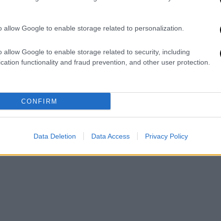
υλακή στην περιοχή των
Ιμίων
.
υ OPEN TV:
o allow Google to enable storage related to personalization.
o allow Google to enable storage related to security, including
cation functionality and fraud prevention, and other user protection.
CONFIRM
Data Deletion
Data Access
Privacy Policy