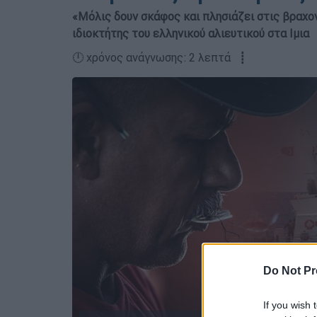
«Μόλις δουν σκάφος και πλησιάζει στις βραχον
ιδιοκτήτης του ελληνικού αλιευτικού στα Ιμια
🕛 χρόνος ανάγνωσης: 2 λεπτά ┋
Do Not Pr
If you wish 