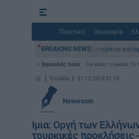
Πολιτική
Οικονομία
Ελ
που είχε τον νεκρό του πατέρα σε καταψύκτη σ
BREAKING NEWS:
δημοφιλές τώρα:
Σου καίει το μυαλό: Το 
┋
Ελλάδα
┋
27.12.2019 21:15
Newsroom
Ιμια: Οργή των Ελλήνω
τουρκικές προκλήσεις 