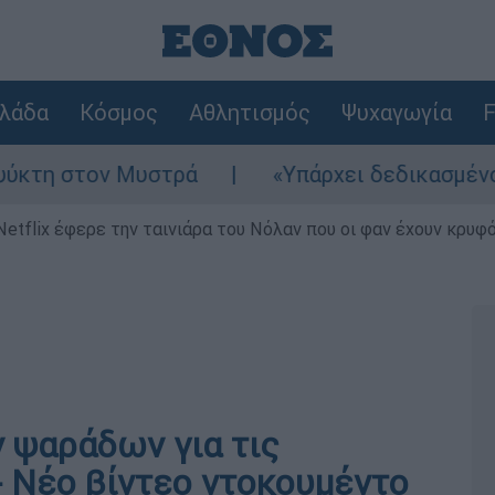
λάδα
Κόσμος
Αθλητισμός
Ψυχαγωγία
F
τον Μυστρά
«Υπάρχει δεδικασμένο απαλλακτ
Netflix έφερε την ταινιάρα του Νόλαν που οι φαν έχουν κρυφό
ν ψαράδων για τις
- Νέο βίντεο ντοκουμέντο