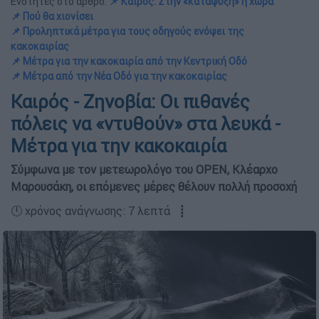
Ενότητες στο άρθρο:
📌 Καιρός: Στην «κατάψυξη» η χώρα
📌 Πού θα χιονίσει
📌 Προληπτικά μέτρα για τους οδηγούς ενόψει της
κακοκαιρίας
📌 Μέτρα για την κακοκαιρία από την Κεντρική Οδό
📌 Μέτρα από την Νέα Οδό για την κακοκαιρίας
Καιρός - Ζηνοβία: Οι πιθανές
πόλεις να «ντυθούν» στα λευκά -
Μέτρα για την κακοκαιρία
Σύμφωνα με τον μετεωρολόγο του OPEN, Κλέαρχο
Μαρουσάκη, οι επόμενες μέρες θέλουν πολλή προσοχή
🕛 χρόνος ανάγνωσης: 7 λεπτά ┋