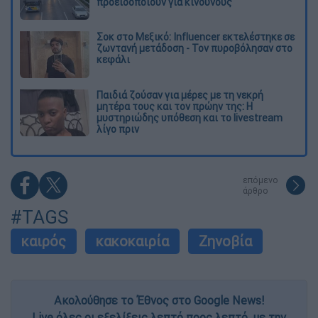
προειδοποιούν για κινδύνους
Σοκ στο Μεξικό: Influencer εκτελέστηκε σε
ζωντανή μετάδοση - Τον πυροβόλησαν στο
κεφάλι
Παιδιά ζούσαν για μέρες με τη νεκρή
μητέρα τους και τον πρώην της: Η
μυστηριώδης υπόθεση και το livestream
λίγο πριν
επόμενο
άρθρο
#TAGS
καιρός
κακοκαιρία
Ζηνοβία
Ακολούθησε το Έθνος στο Google News!
Live όλες οι εξελίξεις λεπτό προς λεπτό, με την