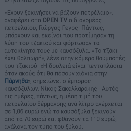
«Ζηνοβία» ξεπάγωσε τις παραγγελίες.
«Εχουν ξεκινήσει να βάζουν πετρέλαιο»,
αναφέρει στο
OPEN TV
ο διανομέας
πετρελαίου, Γιώργος Γέγος. Πάντως,
υπάρχουν και εκείνοι που προτίμησαν τη
λύση του τζακιού και φόρτωσαν τα
αυτοκίνητά τους με καυσόξυλα. «Το τζάκι
έχει θαλπωρή», λένε στην κάμερα θαυμαστές
του τζακιού. «Η δουλειά είναι πενταπλάσια
όταν ακούς ότι θα πέσουν χιόνια στην
Πάρνηθα
», σημειώνει ο έμπορος
καυσόξυλων, Νίκος Σακελλαράκης. Αυτές
τις ημέρες, πάντως, η μέση τιμή του
πετρελαίου θέρμανσης ανά λίτρο ανέρχεται
σε 1,06 ευρώ ενώ τα καυσόξυλα ξεκινούν
από τα 70 ευρώ και φθάνουν τα 110 ευρώ,
ανάλογα τον τύπο του ξύλου.