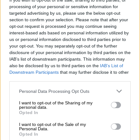
If you wish to opt-out of the sale, sharing to third parties, or
των καιρικών φαινομένων. Κινηθείτε
processing of your personal or sensitive information for
μόνο εφόσον είναι απολύτως
targeted advertising by us, please use the below opt-out
απαραίτητο.
section to confirm your selection. Please note that after your
Έχετε μαζί σας αντιολισθητικές
opt-out request is processed you may continue seeing
interest-based ads based on personal information utilized by
αλυσίδες και βεβαιωθείτε ότι
us or personal information disclosed to third parties prior to
γνωρίζετε πώς να τις τοποθετείτε.
your opt-out. You may separately opt-out of the further
Φροντίστε να έχετε επαρκή ποσότητα
disclosure of your personal information by third parties on the
καυσίμου στο ρεζερβουάρ του οχήματός
IAB’s list of downstream participants. This information may
also be disclosed by us to third parties on the
IAB’s List of
σας.
Downstream Participants
that may further disclose it to other
Προσαρμόστε τον τρόπο οδήγησης και
third parties.
την ταχύτητά σας στις επικρατούσες
Please note that this website/app uses one or more Google
καιρικές συνθήκες.
Personal Data Processing Opt Outs
services and may gather and store information including but
Κρατάτε απόσταση ασφαλείας από τα
not limited to your visit or usage behaviour. You may click to
I want to opt-out of the Sharing of my
εκχιονιστικά και μην τα προσπερνάτε –
personal data.
grant or deny consent to Google and its third-party tags to
Opted In
αφήστε τα να κινηθούν μπροστά σας και
use your data for below specified purposes in below Google
consent section.
να απομακρύνουν το χιόνι, για την
I want to opt-out of the Sale of my
Personal Data.
ασφάλειά σας.
Opted In