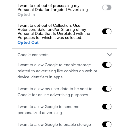
Αν σε περίπτωση ανάγκης χρειαστεί να
I want to opt-out of processing my
σταματήσετε στον αυτοκινητόδρομο,
Personal Data for Targeted Advertising.
Opted In
σταματήστε μόνο δεξιά. Η αριστερή
λωρίδα πρέπει να παραμένει πάντα
I want to opt-out of Collection, Use,
Retention, Sale, and/or Sharing of my
ανοιχτή ώστε να διέρχονται τα
Personal Data that Is Unrelated with the
εκχιονιστικά.
Purposes for which it was collected.
Opted Out
Ακολουθείτε τις οδηγίες της Τροχαίας.
Σε περίπτωση έκτακτης ανάγκης
Google consents
καλέστε στο 1025 ή στο 2710-562.000.
I want to allow Google to enable storage
related to advertising like cookies on web or
Μέτρα για την κακοκαιρία από την
device identifiers in apps.
Κεντρική Οδό
I want to allow my user data to be sent to
Η
Κεντρική Οδός,
ενημερώνει τους οδηγούς
Google for online advertising purposes.
ότι σύμφωνα με
Έκτακτο Δελτίο
I want to allow Google to send me
Επιδείνωσης Καιρού της Εθνικής
personalized advertising.
Μετεωρολογικής Υπηρεσίας,
με ισχύ από το
βράδυ του Σαββάτου 28/12 μέχρι τη Δευτέρα
I want to allow Google to enable storage