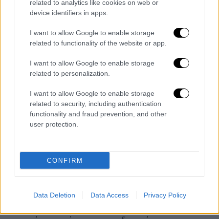
30/12, προβλέπεται επιδείνωση του καιρού
related to analytics like cookies on web or
device identifiers in apps.
με αισθητή πτώση της θερμοκρασίας και
χιονοπτώσεις ακόμη και σε περιοχές με
I want to allow Google to enable storage
χαμηλότερο υψόμετρο της ανατολικής και
related to functionality of the website or app.
νότιας χώρας.
I want to allow Google to enable storage
related to personalization.
I want to allow Google to enable storage
related to security, including authentication
functionality and fraud prevention, and other
user protection.
CONFIRM
xartis-kentriki-odos.jpg
Data Deletion
Data Access
Privacy Policy
Η
Κεντρική Οδός
, έχει λάβει όλα τα