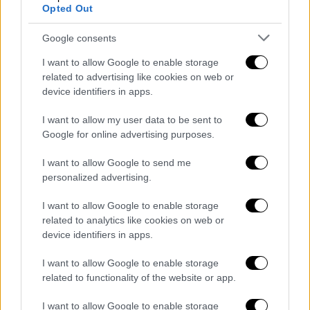
Opted Out
Google consents
I want to allow Google to enable storage
ΕΛΛΑΔΑ
14.12.2019
20:18
related to advertising like cookies on web or
Κέρκυρα - Βίντεο ντοκουμέντο: Πώς
device identifiers in apps.
σώθηκαν από τις φλόγες μητέρα και κόρη
I want to allow my user data to be sent to
Κέρκυρα - Βίντεο ντοκουμέντο: Πώς
Google for online advertising purposes.
σώθηκαν από τις φλόγες μητέρα και κόρη
I want to allow Google to send me
«Ημουν σπίτι με την οικογένειά μου και
personalized advertising.
τρώγαμε. Και ακούμε κάτι μπαμ. Ακούμε τη
μαμά μου να φωνάζει "βοήθεια". Το σπίτι
I want to allow Google to enable storage
related to analytics like cookies on web or
γέμισε καπνούς. Το παιδάκι μου το
device identifiers in apps.
μονάκριβο μου φώναζε ότι πεθαίνουμε. Ο
άντρας μου καιγόταν. Ανοίγαμε παράθυρα,
I want to allow Google to enable storage
καιγόμασταν»
λέει η μητέρα και
related to functionality of the website or app.
συμπληρώνει: «Δεν έχασα την ψυχραιμία μου.
I want to allow Google to enable storage