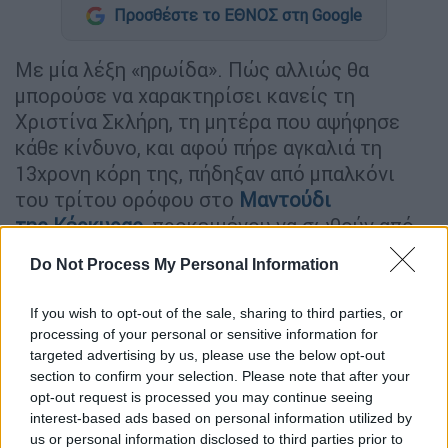
Προσθέστε το ΕΘΝΟΣ στη Google
Με μία λέξη «ηρωίδα». Πώς αλλιώς θα
μπορούσε να χαρακτηρίσει κανείς τη
Χριστίνα Σκλήρη, τη μητέρα που αψήφησε
κάθε κίνδυνο, και αφού πήρε αγκαλιά τη
13χρονη κόρη της, πήδηξαν από μπαλκόνι
του τρίτου ορόφου στο
Μαντούδι
της Κέρκυρας
, προκειμένου να σωθούν από
τις φλόγες που μαίνονταν. Για καλή τους
Do Not Process My Personal Information
τύχη, παρότι πήδηξαν από ύψος 14 μέτρων,
προσγειώθηκαν στην
τέντα του ισογείου
If you wish to opt-out of the sale, sharing to third parties, or
διαμερίσματος
, γεγονός που αποδείχθηκε
processing of your personal or sensitive information for
σωτήριο για τη σωματική τους ακεραιότητα.
targeted advertising by us, please use the below opt-out
section to confirm your selection. Please note that after your
Οσο οι φλόγες πλησίαζαν, η γυναίκα
opt-out request is processed you may continue seeing
interest-based ads based on personal information utilized by
αγκάλιασε την κόρη της και έκανε το σώμα
us or personal information disclosed to third parties prior to