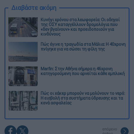
Διαβάστε ακόμη
Κυνήγι χρόνου στα λεωφορεία: Οι οδηγοί
της ΟΣΥ καταγγέλλουν δρομολόγια που
«δεν βγαίνουν» και προειδοποιούν για
κινδύνους
Πώς έγινε η τραγωδία στα Μάλια: Η 40χρονη
πνίγηκε για να σώσει τη φίλη της
Marfin: Στην Αθήνα σήμερα η 46χρονη
κατηγορούμενη που αρνείται κάθε εμπλοκή
Πώς οι χάκερ μπορούν να μολύνουν το νερό:
Η εισβολή στα συστήματα ύδρευσης και τα
κενά ασφαλείας
επόμενο
άρθρο