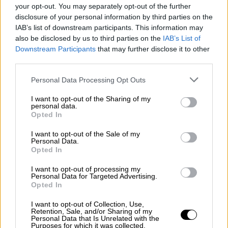
της ασπίδα για να μην τραυματιστεί.
your opt-out. You may separately opt-out of the further
«Βλέπαμε τον θάνατο να έρχεται» λέει
disclosure of your personal information by third parties on the
σπαρακτικά η μητέρα, προσθέτοντας:
«Εκανα
IAB’s list of downstream participants. This information may
also be disclosed by us to third parties on the
IAB’s List of
αυτό το οποίο θα έκανε κάθε μάνα για το
Downstream Participants
that may further disclose it to other
παιδί της. Τι να έκανα; Από 24 μέτρα, όχι από
third parties.
14 μ. θα πηδούσα αν χρειαζόταν».
Please note that this website/app uses one or more Google
Personal Data Processing Opt Outs
services and may gather and store information including but
not limited to your visit or usage behaviour. You may click to
I want to opt-out of the Sharing of my
personal data.
grant or deny consent to Google and its third-party tags to
Opted In
use your data for below specified purposes in below Google
consent section.
I want to opt-out of the Sale of my
Personal Data.
Opted In
I want to opt-out of processing my
Personal Data for Targeted Advertising.
Opted In
I want to opt-out of Collection, Use,
Retention, Sale, and/or Sharing of my
Personal Data that Is Unrelated with the
Purposes for which it was collected.