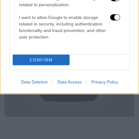
Εβλεπα τον θάνατο να έρχεται και αρπάζω
related to personalization.
το παιδί μου και πέφτουμε από το μπαλκόνι.
Χτύπησα πάρα πολύ, αλλά δεν με νοιάζει.
I want to allow Google to enable storage
related to security, including authentication
Σημασία έχει που το παιδί μου είναι καλά,
functionality and fraud prevention, and other
που είμαστε όλοι ζωντανοί».
user protection.
CONFIRM
Data Deletion
Data Access
Privacy Policy
video