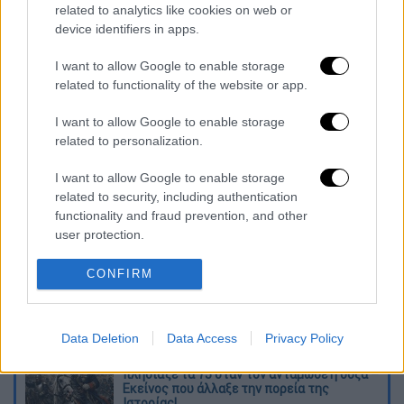
ασφάλειας.
related to analytics like cookies on web or
device identifiers in apps.
Στο μεταξύ, όπως διευκρίνισε, γίνονται
I want to allow Google to enable storage
σταδιακά συντηρήσεις από την Περιφέρεια
related to functionality of the website or app.
στον υφιστάμενο φωτισμό με κονδύλια από
το Πρόγραμμα Δημοσίων Επενδύσεων (ΠΔΕ),
I want to allow Google to enable storage
καθώς συχνά είναι και τα φαινόμενα της
related to personalization.
κλοπής καλωδίων, γεγονός ιδιαίτερα
I want to allow Google to enable storage
επικίνδυνο για την ασφάλεια των οδηγών
related to security, including authentication
κατά τις νυχτερινές ώρες.
functionality and fraud prevention, and other
user protection.
Διαβάστε ακόμη
CONFIRM
Από το Μίσιγκαν στον Λευκό Οίκο: Τι
σημαίνει η νίκη του Αμπντούλ Ελ-Σαγέντ
για τους Δημοκρατικούς
Data Deletion
Data Access
Privacy Policy
O στρατηγός ήταν σχιζοφρενής, εμμονικός,
πλησίαζε τα 75 όταν τον αντάμωσε η δόξα –
Εκείνος που άλλαξε την πορεία της
Ιστορίας!