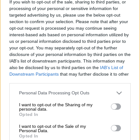
If you wish to opt-out of the sale, sharing to third parties, or
processing of your personal or sensitive information for
targeted advertising by us, please use the below opt-out
Προσθέστε το ΕΘΝΟΣ στη Google
section to confirm your selection. Please note that after your
opt-out request is processed you may continue seeing
interest-based ads based on personal information utilized by
Εντός του 2020 αναμένεται να ξεκινήσει το
us or personal information disclosed to third parties prior to
έργο εκσυγχρονισμού του ηλεκτροφωτισμού
your opt-out. You may separately opt-out of the further
στο
οδικό δίκτυο
της
Κεντρικής
disclosure of your personal information by third parties on the
Μακεδονίας
, που αφορά στην
αντικατάσταση
IAB’s list of downstream participants. This information may
also be disclosed by us to third parties on the
IAB’s List of
15.000 λαμπτήρων
με νέους, τύπου
led
. Από
Downstream Participants
that may further disclose it to other
το έργο αυτό η
Περιφέρεια
εκτιμά ότι θα
third parties.
εξοικονομήσει ενέργεια σε ποσοστό 60%
Please note that this website/app uses one or more Google
έως 70%.
Personal Data Processing Opt Outs
services and may gather and store information including but
not limited to your visit or usage behaviour. You may click to
I want to opt-out of the Sharing of my
Σύμφωνα με τον
αντιπεριφερειάρχη
personal data.
grant or deny consent to Google and its third-party tags to
Υποδομών και Δικτύων της Περιφέρειας,
Opted In
use your data for below specified purposes in below Google
Πάρι Μπίλλια
, ο διαγωνισμός για το έργο,
consent section.
I want to opt-out of the Sale of my
ύψους 12 εκατ. ευρώ, θα γίνει τον επόμενο
Personal Data.
Opted In
μήνα. Θα ακολουθηθούν οι διαδικασίες των