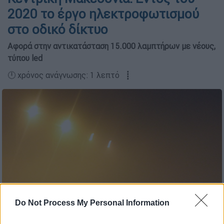
2020 το έργο ηλεκτροφωτισμού
στο οδικό δίκτυο
Aφορά στην αντικατάσταση 15.000 λαμπτήρων με νέους,
τύπου led
🕛 χρόνος ανάγνωσης: 1 λεπτό ┋
Do Not Process My Personal Information
(Eurokinissi)