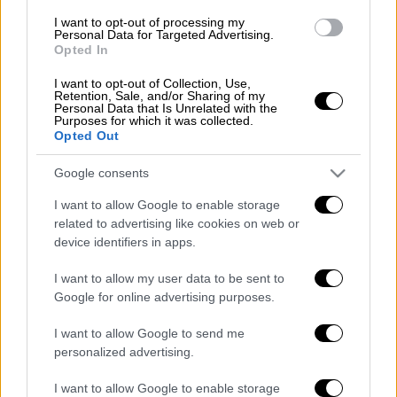
ΣΔΙΤ (συμπράξεων δημόσιου και ιδιωτικού
I want to opt-out of processing my
Personal Data for Targeted Advertising.
τομέα), ενώ τα έργα θα γίνουν σε όλες τις
Opted In
περιφερειακές ενότητες της Περιφέρειας
I want to opt-out of Collection, Use,
και υπολογίζεται να ολοκληρωθούν σε
Retention, Sale, and/or Sharing of my
Personal Data that Is Unrelated with the
περίπου δύο χρόνια από σήμερα.
Purposes for which it was collected.
Opted Out
Ο κ. Μπίλλιας, στο περιθώριο της
συνεδρίασης της Επιτροπής Ποιότητας
Google consents
Ζωής, δήλωσε σε δημοσιογράφους ότι θα
I want to allow Google to enable storage
υπάρξει θεαματική
βελτίωση στον φωτισμό
related to advertising like cookies on web or
του οδικού δικτύου
της Κεντρικής
device identifiers in apps.
Μακεδονίας, διότι, όπως επισήμανε, οι
I want to allow my user data to be sent to
παρεμβάσεις που θα γίνουν θα προκύψουν
Google for online advertising purposes.
μέσα από μελέτες, αλλά και από τον
απαραίτητο σχεδιασμό των υπηρεσιών για
I want to allow Google to send me
personalized advertising.
τα επόμενα χρόνια. Αυτό, κατά τον ίδιο,
σημαίνει και ενίσχυση της οδικής
I want to allow Google to enable storage