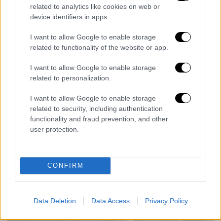
related to analytics like cookies on web or
device identifiers in apps.
I want to allow Google to enable storage
related to functionality of the website or app.
I want to allow Google to enable storage
related to personalization.
I want to allow Google to enable storage
related to security, including authentication
functionality and fraud prevention, and other
5025953.jpg
Ο Διόνυσος έχει ντυθεί στα λευκά (eurokinissi)
user protection.
CONFIRM
Data Deletion
Data Access
Privacy Policy