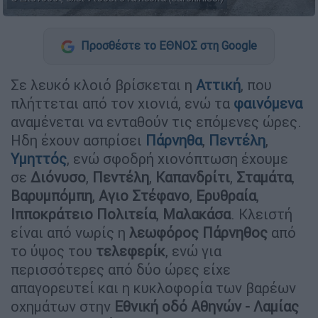
Προσθέστε το ΕΘΝΟΣ στη Google
Σε λευκό κλοιό βρίσκεται η
Αττική
, που
πλήττεται από τον χιονιά, ενώ τα
φαινόμενα
αναμένεται να ενταθούν τις επόμενες ώρες.
Ηδη έχουν ασπρίσει
Πάρνηθα
,
Πεντέλη
,
Υμηττός
, ενώ σφοδρή χιονόπτωση έχουμε
σε
Διόνυσο
,
Πεντέλη
,
Καπανδρίτι
,
Σταμάτα
,
Βαρυμπόμπη
,
Αγιο Στέφανο
,
Ερυθραία
,
Ιπποκράτειο Πολιτεία
,
Μαλακάσα
. Κλειστή
είναι από νωρίς η
λεωφόρος Πάρνηθος
από
το ύψος του
τελεφερίκ
, ενώ για
περισσότερες από δύο ώρες είχε
απαγορευτεί και η κυκλοφορία των βαρέων
οχημάτων στην
Εθνική οδό Αθηνών - Λαμίας