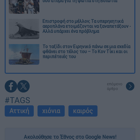
δύο άτομα για τη φωτιά στη Βοιωτία
Επιστροφή στο μέλλον; Τα υπερηχητικά
αεροπλάνα ετοιμάζονται να ξαναπετάξουν -
Αλλά υπάρχει ένα πρόβλημα
Το ταξίδι στον Ειρηνικό πάνω σε μια σχεδία
φθάνει στο τέλος του – Το Κον Τίκι και οι
περιπέτειές του
επόμενο
άρθρο
#TAGS
Αττική
χιόνια
καιρός
Ακολούθησε το Έθνος στο Google News!