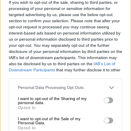
στην περιφερειακή οδό Πεντέλης - Νέας
If you wish to opt-out of the sale, sharing to third parties, or
processing of your personal or sensitive information for
Μάκρης από το ύψος του Αγίου Πέτρου έως
targeted advertising by us, please use the below opt-out
το στρατιωτικό νοσοκομείο Πεντέλης 414
section to confirm your selection. Please note that after your
και στα δύο ρεύματα.
opt-out request is processed you may continue seeing
interest-based ads based on personal information utilized by
us or personal information disclosed to third parties prior to
your opt-out. You may separately opt-out of the further
disclosure of your personal information by third parties on the
IAB’s list of downstream participants. This information may
also be disclosed by us to third parties on the
IAB’s List of
Downstream Participants
that may further disclose it to other
third parties.
Please note that this website/app uses one or more Google
Personal Data Processing Opt Outs
services and may gather and store information including but
not limited to your visit or usage behaviour. You may click to
I want to opt-out of the Sharing of my
personal data.
grant or deny consent to Google and its third-party tags to
Opted In
use your data for below specified purposes in below Google
consent section.
I want to opt-out of the Sale of my
Personal Data.
Opted In