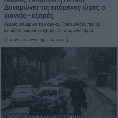
Δυναμώνει τις επόμενες ώρες ο
χιονιάς - εξπρές
Ακρως χειμερινό το σκηνικό. Πού χιονίζει, πού θα
χτυπήσει ο χιονιάς-εξπρές τις επόμενες ώρες
🕛 χρόνος ανάγνωσης: 2 λεπτά ┋
Ο Διόνυσος έχει ντυθεί στα λευκά (eurokinissi)