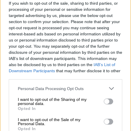
If you wish to opt-out of the sale, sharing to third parties, or
γονέω
ν.
processing of your personal or sensitive information for
targeted advertising by us, please use the below opt-out
Στην εκδήλωση τονίστηκαν τα μεγάλα οφέλη
section to confirm your selection. Please note that after your
της αναδοχής τόσο για τα παιδιά που
opt-out request is processed you may continue seeing
φιλοξενούνται σε ιδρύματα όσο και για τους
interest-based ads based on personal information utilized by
ενήλικες που θέλουν να γίνουν γονείς,
us or personal information disclosed to third parties prior to
προσφέροντας αγάπη, φροντίδα και
your opt-out. You may separately opt-out of the further
disclosure of your personal information by third parties on the
προστασία στα παιδιά. Στην ημερίδα
IAB’s list of downstream participants. This information may
συμμετείχε και ο γενικός γραμματέας
also be disclosed by us to third parties on the
IAB’s List of
Κοινωνικής Αλληλεγγύης του υπουργείου
Downstream Participants
that may further disclose it to other
Εργασίας και Κοινωνικών Υποθέσεων,
third parties.
Γιώργος Σταμάτης
Please note that this website/app uses one or more Google
Personal Data Processing Opt Outs
services and may gather and store information including but
Κεντρικός στόχος της εκδήλωσης, όπως
not limited to your visit or usage behaviour. You may click to
I want to opt-out of the Sharing of my
personal data.
ανέφερε, μεταξύ άλλων, η κυρία Τζαμπαζλή,
grant or deny consent to Google and its third-party tags to
Opted In
ήταν να πληροφορηθεί ο κόσμος ότι η
use your data for below specified purposes in below Google
consent section.
διαδικασία της αναδοχής έχει πλέον
I want to opt-out of the Sale of my
Personal Data.
συγκεκριμένη ηλεκτρονική
Opted In