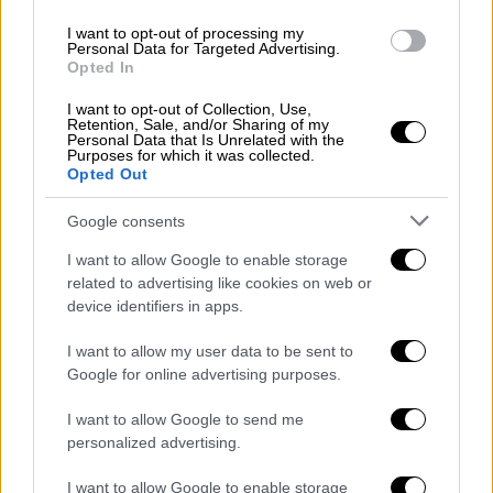
πλατφόρμα. «Βασική μας επιδίωξη είναι κάθε
I want to opt-out of processing my
παιδί να μπορέσει να απολαύσει τη
Personal Data for Targeted Advertising.
Opted In
σταθερότητα, την αγάπη και τη θαλπωρή μίας
λειτουργικής οικογένειας. Για να συμβεί
I want to opt-out of Collection, Use,
Retention, Sale, and/or Sharing of my
αυτό, πρέπει να διευκολυνθούν οι
Personal Data that Is Unrelated with the
Purposes for which it was collected.
οικογένειες που επιθυμούν να φιλοξενήσουν
Opted Out
- υιοθετήσουν παιδιά, ώστε να το πράξουν
γρήγορα βάζοντας πάνω από όλα την
Google consents
ασφάλεια του παιδιού».
I want to allow Google to enable storage
related to advertising like cookies on web or
Όπως ανέφερε ακόμα η ίδια,
αυτήν τη στιγμή
device identifiers in apps.
υπάρχουν πάνω από 2.000 αιτήσεις, αλλά η
συντριπτική πλειονότητα ζητάει βρέφη
.
I want to allow my user data to be sent to
Ωστόσο, τα βρέφη δε γίνεται να
Google for online advertising purposes.
φιλοξενούνται σε ιδρύματα, αφού η σχετική
I want to allow Google to send me
νομοθεσία επιτρέπει τη φιλοξενία τους μετά
personalized advertising.
το τέταρτο έτος της ηλικίας.
I want to allow Google to enable storage