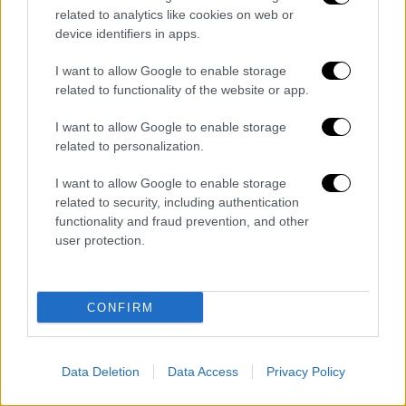
Συγκινούν οι μαρτυρίες ανάδοχων
related to analytics like cookies on web or
device identifiers in apps.
γονέων
I want to allow Google to enable storage
Στη διάρκεια της εκδήλωσης ακούστηκαν
related to functionality of the website or app.
και οι μαρτυρίες δυο ανάδοχων γονέων, του
Μιχάλη Σαλωμίδη και της Αδελαΐδας Ράπτη.
I want to allow Google to enable storage
related to personalization.
Στη σύντομη ομιλία του ο κ. Σαλωμίδης
αναρωτήθηκε: «Τι μας έδωσε εμάς η
I want to allow Google to enable storage
αναδοχή; Μας έδωσε έναν καινούριο κόσμο.
related to security, including authentication
Η αναδοχή είναι ευκαιρία για όλους. Για ένα
functionality and fraud prevention, and other
user protection.
καλύτερο μέλλον για ένα παιδί
προσφέροντάς του ένα σπίτι, ένα δωμάτιο,
κάποιον που το νοιάζεται, το προστατεύει
CONFIRM
και το υπερασπίζεται. Το κοινό ταξίδι που
κάνουμε όλοι εμείς οι ανάδοχοι γονείς είναι
ένα ταξίδι αγάπης».
Data Deletion
Data Access
Privacy Policy
«Η αναδοχή», συνέχισε με τη σειρά της η κ.