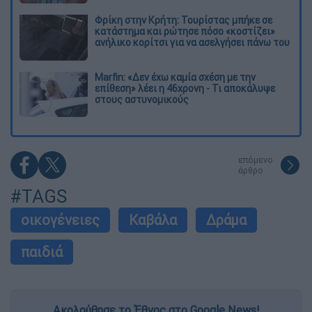
Φρίκη στην Κρήτη: Τουρίστας μπήκε σε
κατάστημα και ρώτησε πόσο «κοστίζει»
ανήλικο κορίτσι για να ασελγήσει πάνω του
Marfin: «Δεν έχω καμία σχέση με την
επίθεση» λέει η 46χρονη - Τι αποκάλυψε
στους αστυνομικούς
επόμενο
άρθρο
#TAGS
οικογένειες
Καβάλα
Δράμα
παιδιά
Ακολούθησε το Έθνος στο Google News!