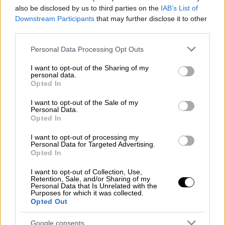
Εκτίμησε δε ότι ο αριθμός των κρουσμάτων
also be disclosed by us to third parties on the
IAB’s List of
Downstream Participants
that may further disclose it to other
στη χώρα μας το προσεχές διάστημα «θα
third parties.
κινείται στα ίδια επίπεδα με τώρα, με κάποια
σκαμπανεβάσματα μέχρι να κάνει τον κύκλο
Please note that this website/app uses one or more Google
Personal Data Processing Opt Outs
services and may gather and store information including but
του ο ιός και να αρχίσουν να μειώνονται τα
not limited to your visit or usage behaviour. You may click to
I want to opt-out of the Sharing of my
κρούσματα». Αναφορικά με τα μέτρα
personal data.
grant or deny consent to Google and its third-party tags to
Opted In
απαγόρευσης κυκλοφορίας τόνισε: «Σκοπός
use your data for below specified purposes in below Google
είναι να περιοριστούν οι ασθενείς σπίτι
consent section.
I want to opt-out of the Sale of my
Personal Data.
τους. Εκεί, θα μεταδώσουν τον ιό στην
Opted In
οικογένειά τους, όμως η μετάδοση θα
σταματήσει εκεί».
I want to opt-out of processing my
Personal Data for Targeted Advertising.
Opted In
I want to opt-out of Collection, Use,
Retention, Sale, and/or Sharing of my
Personal Data that Is Unrelated with the
Purposes for which it was collected.
Opted Out
Google consents