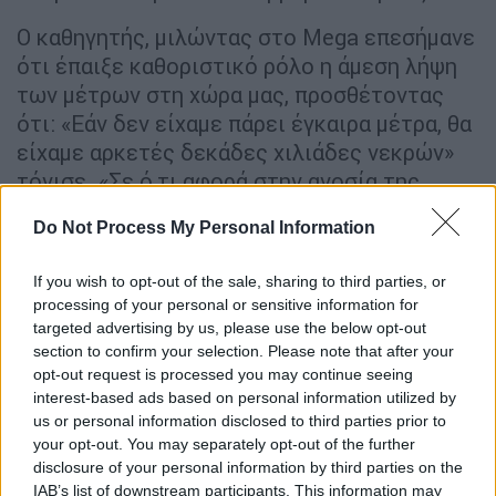
Ο καθηγητής, μιλώντας στο Mega επεσήμανε
ότι έπαιξε καθοριστικό ρόλο η άμεση λήψη
των μέτρων στη χώρα μας, προσθέτοντας
ότι: «Εάν δεν είχαμε πάρει έγκαιρα μέτρα, θα
είχαμε αρκετές δεκάδες χιλιάδες νεκρών»
τόνισε. «Σε ό,τι αφορά στην ανοσία της
αγέλης, αναμένεις να νοσήσει περί το 50%
Do Not Process My Personal Information
του πληθυσμού. Σε ένα θετικό σενάριο.
Χωρίς μέτρα οι νεκροί στη χώρα μας θα
If you wish to opt-out of the sale, sharing to third parties, or
έφθαναν από δέκα χιλιάδες θα έφταναν έως
processing of your personal or sensitive information for
μισό εκατομμύριο» πρόσθεσε.
targeted advertising by us, please use the below opt-out
section to confirm your selection. Please note that after your
«Τα κρούσματα δεν πέφτουν ακόμα γιατί
opt-out request is processed you may continue seeing
στην αρχή δεν τηρήθηκαν αυστηρά τα μέτρα»
interest-based ads based on personal information utilized by
us or personal information disclosed to third parties prior to
εξήγησε ο καθηγητής αναφερόμενος στον
your opt-out. You may separately opt-out of the further
σταθερό αριθμό των επιβεβαιωμένων
disclosure of your personal information by third parties on the
κρουσμάτων του κορονοϊού στην Ελλάδα.
IAB’s list of downstream participants. This information may