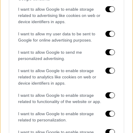
I want to allow Google to enable storage
related to advertising like cookies on web or
device identifiers in apps.
I want to allow my user data to be sent to
Τσιόδρας: «Φαντάζεστε να είχαμε 150
Google for online advertising purposes.
νεκρούς καθημερινά;»
I want to allow Google to send me
Τις εφιαλτικές προβλέψεις για τα θύματα
personalized advertising.
του κορονοϊού αν δεν είχαν ληφθεί εγκαίρως
I want to allow Google to enable storage
μέτρα, έκανε ο καθηγητής Λοιμωξιολογίας,
related to analytics like cookies on web or
Σωτήρης Τσιόδρας. Μιλώντας κατά την
device identifiers in apps.
ενημέρωση του υπουργείου Υγείας για την
I want to allow Google to enable storage
εξέλιξη της νόσου, ο κ. Τσιόδρας, επανέλαβε
related to functionality of the website or app.
αρχικά ότι βάσει μαθηματικών μοντέλων στο
50% των περιπτώσεων, η μετάδοση του ιού
I want to allow Google to enable storage
έγινε από ασυμπτωματικούς.
related to personalization.
I want to allow Google to enable storage