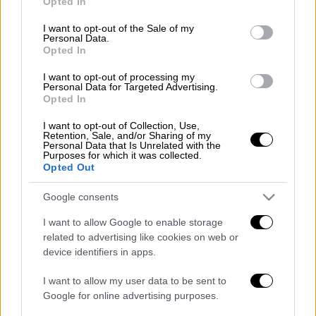
Opted In
use your data for below specified purposes in below Google
consent section.
I want to opt-out of the Sale of my
Υπάρχουν λύσεις και εντός των τειχών.
Personal Data.
Opted In
Διαβάστε περισσότερα στο
menshouse.gr
I want to opt-out of processing my
Personal Data for Targeted Advertising.
Διαβάστε ακόμη
Opted In
Kadebostany στο ethnos.gr: «Κάποτε
I want to opt-out of Collection, Use,
πίστευα ότι το να είσαι outsider ήταν
Retention, Sale, and/or Sharing of my
αδυναμία, τώρα το βλέπω ως δύναμη»
Personal Data that Is Unrelated with the
Purposes for which it was collected.
Opted Out
«Χωρίς σκηνές και κουβέρτες σε ακραίες
θερμοκρασίες»: Σε δραματικές συνθήκες
Google consents
χιλιάδες μετανάστες στη Θέουτα
I want to allow Google to enable storage
related to advertising like cookies on web or
Η ΕΛΑΣ διαψεύδει το περιστατικό με
τουρίστα στην Κρήτη: Σε ενήλικη η
device identifiers in apps.
πρόταση για σεξουαλική συνεύρεση
I want to allow my user data to be sent to
Συναγερμός στον Λυκαβηττό: Σορός σε
Google for online advertising purposes.
προχωρημένη σήψη εντοπίστηκε κοντά