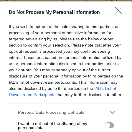
βρίσκεται μια ανάσα από την Αθήνα
(pics)
Do Not Process My Personal Information
Αν δεν καταφέρουμε να πάμε διακοπές σε κάποιο νησί
If you wish to opt-out of the sale, sharing to third parties, or
φέτος λόγω κορωνοϊού και μέτρων απαγόρευσης δε μας
processing of your personal or sensitive information for
πειράζει καθόλου...
targeted advertising by us, please use the below opt-out
section to confirm your selection. Please note that after your
opt-out request is processed you may continue seeing
interest-based ads based on personal information utilized by
us or personal information disclosed to third parties prior to
your opt-out. You may separately opt-out of the further
disclosure of your personal information by third parties on the
IAB’s list of downstream participants. This information may
also be disclosed by us to third parties on the
IAB’s List of
Downstream Participants
that may further disclose it to other
third parties.
Please note that this website/app uses one or more Google
Personal Data Processing Opt Outs
services and may gather and store information including but
not limited to your visit or usage behaviour. You may click to
I want to opt-out of the Sharing of my
personal data.
Προσθέστε το ΕΘΝΟΣ στη Google
grant or deny consent to Google and its third-party tags to