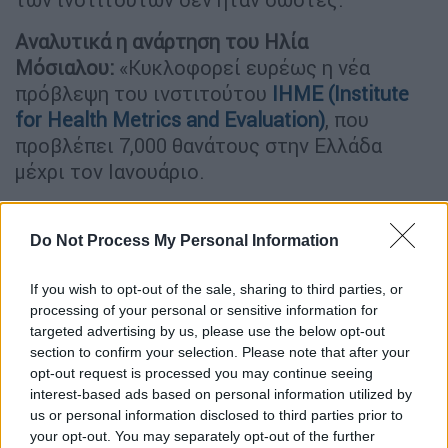
Αναλυτικά η ανάρτηση του Ηλία
Μόσιαλου:
«Κυκλοφορεί ευρέως η νέα
πρόβλεψη του ινστιτούτου
ΙΗΜΕ (Institute
for Health Metrics and Evaluation)
, που
προβλέπει 7,000 θανάτους στην Ελλάδα
μέχρι τον Ιανουάριο.
Δεν είναι η πρώτη φορά που αυτό το
ινστιτούτο κάνει προβλέψεις για την πορεία
Do Not Process My Personal Information
της πανδημίας. Δυστυχώς, έπεσαν έξω σε
όλες τις αρχικές προβλέψεις τους,
If you wish to opt-out of the sale, sharing to third parties, or
processing of your personal or sensitive information for
προβλέποντας άλλες φορές λιγότερους ή
targeted advertising by us, please use the below opt-out
περισσότερους θανάτους.
section to confirm your selection. Please note that after your
opt-out request is processed you may continue seeing
Μέχρι στιγμής, για παράδειγμα για την
interest-based ads based on personal information utilized by
Τουρκία ανακοίνωναν αποτελέσματα,
us or personal information disclosed to third parties prior to
προβλέποντας νούμερα που θα προέβλεπε κι
your opt-out. You may separately opt-out of the further