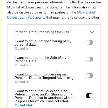
disclosure of your personal information by third parties on the
ένας μαθητής δημοτικού, με εύρος 10-118
IAB’s list of downstream participants. This information may
χιλιάδες
νεκρούς
μέχρι τον Αύγουστο που
also be disclosed by us to third parties on the
IAB’s List of
μας πέρασε.
Downstream Participants
that may further disclose it to other
third parties.
Πιο συγκεκριμένα το μοντέλο προέβλεπε,
Please note that this website/app uses one or more Google
έως τις 4 Αυγούστου:
Personal Data Processing Opt Outs
services and may gather and store information including but
not limited to your visit or usage behaviour. You may click to
I want to opt-out of the Sharing of my
Για την Πορτογαλία, 471 θανάτους (είχαν
personal data.
grant or deny consent to Google and its third-party tags to
ήδη σχεδόν 1400 θανάτους έως τα τέλη
Opted In
use your data for below specified purposes in below Google
Μαΐου)
consent section.
I want to opt-out of the Sale of my
Για τη Γαλλία 15.058 θανάτους (είχαν ήδη
Personal Data.
Opted In
σχεδόν 30,000 στα τέλη Ιουλίου)
Για το Ηνωμένο Βασίλειο, 66.314
I want to opt-out of processing my
Personal Data for Targeted Advertising.
θανάτους (και είναι συνολικά σχεδόν
Opted In
43,000 τώρα).
I want to opt-out of Collection, Use,
Retention, Sale, and/or Sharing of my
Γενικά οι προβλέψεις για το μέλλον
Personal Data that Is Unrelated with the
Purposes for which it was collected.
προκαλούν πάντα μεγάλο ενδιαφέρον.
Opted Out