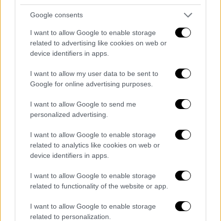
Στην περίπτωση του κορονοϊού οι
Google consents
προβλέψεις για τα μελλοντικά κρούσματα ή
I want to allow Google to enable storage
τα ποσοστά θνησιμότητας προκαλούν και το
related to advertising like cookies on web or
ενδιαφέρον του κόσμου, αλλά φέρνουν και
device identifiers in apps.
δημοσιότητα στους συγγραφείς. Οπότε ας
είμαστε προσεκτικοί.
I want to allow my user data to be sent to
Google for online advertising purposes.
Όλο αυτό το διάστημα έχουν γίνει πολλές
I want to allow Google to send me
προβλέψεις από πολλά ινστιτούτα, και
personalized advertising.
σχεδόν όλες έπεσαν έξω,.
I want to allow Google to enable storage
Συνήθως αδυνατούν να προσαρμοστούν στις
related to analytics like cookies on web or
αλλαγές που δυνητικά μπορούν να
device identifiers in apps.
προκύπτουν σε μια δυναμική πανδημική
I want to allow Google to enable storage
κατάσταση.
Γιατί;
related to functionality of the website or app.
Γιατί βασίζονται σε "ενιαία"
I want to allow Google to enable storage
συμπεριφορά του πληθυσμού
related to personalization.