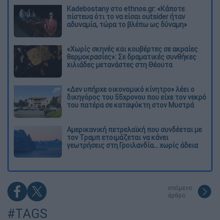
Kadebostany στο ethnos.gr: «Κάποτε
πίστευα ότι το να είσαι outsider ήταν
αδυναμία, τώρα το βλέπω ως δύναμη»
«Χωρίς σκηνές και κουβέρτες σε ακραίες
θερμοκρασίες»: Σε δραματικές συνθήκες
χιλιάδες μετανάστες στη Θέουτα
«Δεν υπήρχε οικονομικό κίνητρο» λέει ο
δικηγόρος του 55χρονου που είχε τον νεκρό
του πατέρα σε καταψύκτη στον Μυστρά
Αμερικανική πετρελαϊκή που συνδέεται με
τον Τραμπ ετοιμάζεται να κάνει
γεωτρήσεις στη Γροιλανδία... χωρίς άδεια
επόμενο
άρθρο
#TAGS