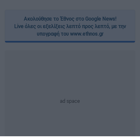
Ακολούθησε το Έθνος στο Google News!
Live όλες οι εξελίξεις λεπτό προς λεπτό, με την
υπογραφή του www.ethnos.gr