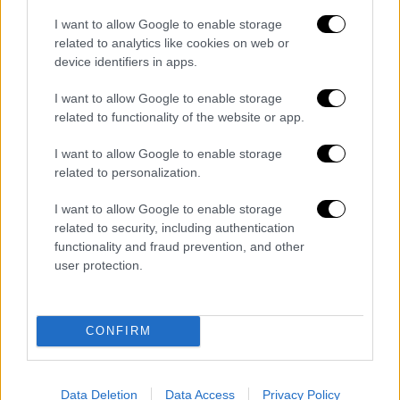
φορτίου της Ευρώπης
I want to allow Google to enable storage
related to analytics like cookies on web or
device identifiers in apps.
I want to allow Google to enable storage
related to functionality of the website or app.
I want to allow Google to enable storage
related to personalization.
I want to allow Google to enable storage
related to security, including authentication
functionality and fraud prevention, and other
user protection.
hartis-eyropi-kroysmata-koronoios.png
CONFIRM
Διαβάστε ακόμη
Επιστήμονες ανακάλυψαν τον τέταρτο
γνωστό τύπο μεταδοτικού καρκίνου στον
Data Deletion
Data Access
Privacy Policy