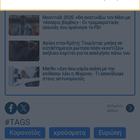
κόσμο
Μουντιάλ 2026: «Θα ανατινάξω τον Μέσι με
τέσσερις βόμβες» - Οι τρομοκρατικές
απειλές που ερεύνησε το FBI
Φρίκη στην Κρήτη: Τουρίστας μπήκε σε
κατάστημα και ρώτησε πόσο «κοστίζει»
ανήλικο κορίτσι για να ασελγήσει πάνω του
Marfin: «Δεν έχω καμία σχέση με την
επίθεση» λέει η 46χρονη - Τι αποκάλυψε
στους αστυνομικούς
επόμενο
άρθρο
#TAGS
Κορονοϊός
κρούσματα
Ευρώπη