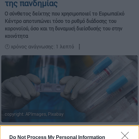
της πανδημίας
Ο σύνθετος δείκτης που χρησιμοποιεί το Ευρωπαϊκό
Κέντρο αποτυπώνει τόσο το ρυθμό διάδοσης του
κορονοϊού, όσο και τη δυναμική διείσδυσής του στην
κοινότητα
🕛 χρόνος ανάγνωσης: 1 λεπτό ┋
copyright: APImages, Pixabay
Προσθέστε το ΕΘΝΟΣ στη Google
Do Not Process My Personal Information