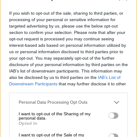
Σύμφωνα με τη σημερινή αξιολόγηση των
If you wish to opt-out of the sale, sharing to third parties, or
processing of your personal or sensitive information for
ευρωπαϊκών χωρών
από το
Ευρωπαϊκό
targeted advertising by us, please use the below opt-out
Κέντρο Ελέγχου Πρόληψης Νοσημάτων
section to confirm your selection. Please note that after your
(
ECDC
) σχετικά με την εξέλιξη της
opt-out request is processed you may continue seeing
πανδημία
του
κορονοϊού
, η Ελλάδα
interest-based ads based on personal information utilized by
εξακολουθεί να βρίσκεται από πολύ χαμηλά
us or personal information disclosed to third parties prior to
your opt-out. You may separately opt-out of the further
έως μέτρια επίπεδα
επιδημιολογικού
disclosure of your personal information by third parties on the
φορτίου
. Την ώρα που στο εσωτερικό της
IAB’s list of downstream participants. This information may
χώρας υπάρχει μεγάλη ανησυχία για τη
also be disclosed by us to third parties on the
IAB’s List of
διασπορά του
κορονοϊού
, στην υπόλοιπη
Downstream Participants
that may further disclose it to other
third parties.
Ευρώπη
, τα πράγματα είναι πολύ χειρότερα.
Please note that this website/app uses one or more Google
Personal Data Processing Opt Outs
Ο σύνθετος δείκτης που χρησιμοποιεί το
services and may gather and store information including but
Ευρωπαϊκό Κέντρο αποτυπώνει τόσο το
not limited to your visit or usage behaviour. You may click to
I want to opt-out of the Sharing of my
personal data.
ρυθμό διάδοσης της νόσου, όσο και τη
grant or deny consent to Google and its third-party tags to
Opted In
use your data for below specified purposes in below Google
δυναμική διείσδυσής του στην κοινότητα.
consent section.
I want to opt-out of the Sale of my