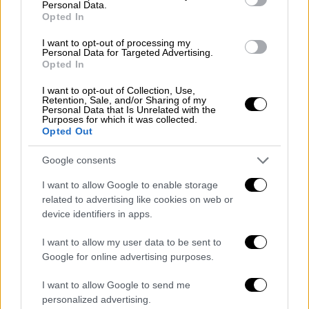
Personal Data.
Συγκεκριμένα, η
νότια Ελλάδα
, η
ανατολική
Opted In
Μακεδονία
και η
Θράκη
βρίσκονται σε πολύ
I want to opt-out of processing my
χαμηλό κίνδυνο
. Η
Αττική
, μαζί με την
Personal Data for Targeted Advertising.
υπόλοιπη
κεντρική Ελλάδα
, τη
Μακεδονία
Opted In
και την
Ήπειρο
χαρακτηρίζονται ως
μέτριου
I want to opt-out of Collection, Use,
κινδύνου
, ενώ μόνο ορισμένες περιοχές της
Retention, Sale, and/or Sharing of my
Personal Data that Is Unrelated with the
Κεντρικής Μακεδονίας
έχουν χαρακτηρισθεί
Purposes for which it was collected.
Opted Out
ως
υψηλού κινδύνου
.
Google consents
Σε αντίθεση με την Ελλάδα
, η συντριπτική
πλειοψηφία των ευρωπαϊκών χωρών
I want to allow Google to enable storage
χαρακτηρίζονται ως
χώρες υψηλού
related to advertising like cookies on web or
device identifiers in apps.
επιδημιολογικού κινδύνου
, με
εξαίρεση
να
αποτελούν ορισμένες
χώρες της κεντρικής-
I want to allow my user data to be sent to
βόρειας Ευρώπης
όπου είναι μέτριου
Google for online advertising purposes.
κινδύνου.
I want to allow Google to send me
personalized advertising.
Δείτε τον χάρτη του επιδημιολογικού