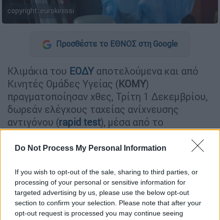
copyright: eurokinissi
Προσθέστε το ΕΘΝΟΣ στη Google
Κλιμάκια του
ΕΟΔΥ
αποτελούμενα και από
Κινητές Ομάδες Υγείας (
ΚΟΜΥ
)
πραγματοποίησαν χθες, Τρίτη 1 Δεκεμβρίου,
δωρεάν ελέγχους ταχείας ανίχνευσης
αντιγόνου (
rapid test
), μέσα από το
αυτοκίνητο (
drive through
).
Do Not Process My Personal Information
Οι δράσεις οργανώθηκαν σε κεντρικά και
εύκολα προσβάσιμα σημεία αστικών και
If you wish to opt-out of the sale, sharing to third parties, or
επαρχιακών περιοχών της Ελλάδας,
processing of your personal or sensitive information for
δίνοντας τη δυνατότητα σε πολίτες να
targeted advertising by us, please use the below opt-out
section to confirm your selection. Please note that after your
εξετασθούν δωρεάν για τον ιό
SARS-CoV-2
.
opt-out request is processed you may continue seeing