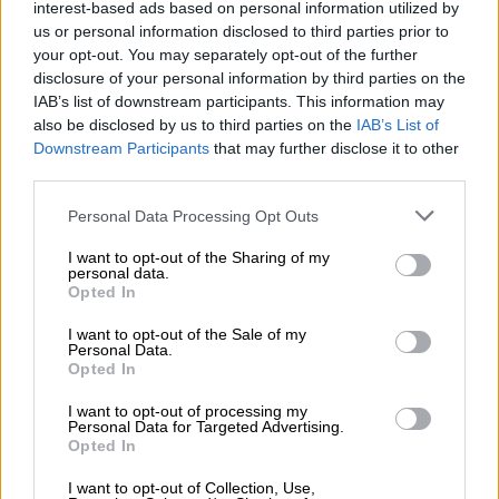
interest-based ads based on personal information utilized by
Συνολικά, διενεργήθηκαν 704 rapid test από
us or personal information disclosed to third parties prior to
τα οποία ανευρέθησαν 11 κρούσματα (1,56%).
your opt-out. You may separately opt-out of the further
Τα θετικά αποτελέσματα των ελέγχων
disclosure of your personal information by third parties on the
αφορούν σε 7 άνδρες και 4 γυναίκες.
IAB’s list of downstream participants. This information may
also be disclosed by us to third parties on the
IAB’s List of
Παρατίθενται τα στοιχεία από τις χθεσινές
Downstream Participants
that may further disclose it to other
third parties.
δράσεις σε ανοιχτούς χώρους ανά την
Ελλάδα στις ακόλουθες περιοχές.
Please note that this website/app uses one or more Google
Personal Data Processing Opt Outs
services and may gather and store information including but
ΠΕ Αργολίδας: Επαρχιακή Οδός Κρανιδίου
not limited to your visit or usage behaviour. You may click to
I want to opt-out of the Sharing of my
personal data.
Πραγματοποιήθηκαν 203 rapid test και
grant or deny consent to Google and its third-party tags to
Opted In
use your data for below specified purposes in below Google
προέκυψαν 2 θετικά (0,98%). Αφορούν σε 2
consent section.
I want to opt-out of the Sale of my
άνδρες με διάμεση ηλικία τα 40 έτη.
Personal Data.
Opted In
ΠΕ Αχαΐας: Παλαιά Διόδια Αιγίου,
I want to opt-out of processing my
Μητροπόλεως & Σολωμού 5
Personal Data for Targeted Advertising.
Πραγματοποιήθηκαν 114 rapid test και
Opted In
προέκυψε ένα θετικό (0,87%). Αφορά σε έναν
I want to opt-out of Collection, Use,