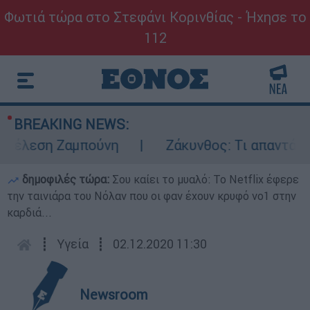
Φωτιά τώρα στο Στεφάνι Κορινθίας - Ήχησε το
112
BREAKING NEWS:
έλεση Ζαμπούνη
Ζάκυνθος: Τι απαντά η ΕΛ
δημοφιλές τώρα:
Σου καίει το μυαλό: Το Netflix έφερε
την ταινιάρα του Νόλαν που οι φαν έχουν κρυφό νο1 στην
καρδιά...
┋
Υγεία
┋
02.12.2020 11:30
Newsroom