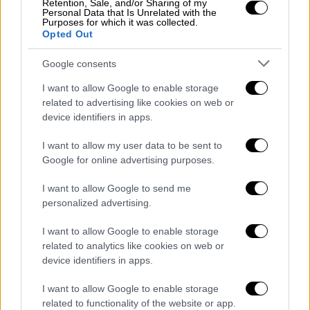
άνδρα ηλικίας 54 ετών.
Retention, Sale, and/or Sharing of my
Personal Data that Is Unrelated with the
Purposes for which it was collected.
ΠΕ Θεσσαλίας: Σκεπαστή Αγορά Νεάπολης
Opted Out
Πραγματοποιήθηκαν 274 rapid test και
Google consents
προέκυψαν 8 θετικά (2,92%). Αφορούν σε 4
άνδρες και 4 γυναίκες με διάμεση ηλικία τα
I want to allow Google to enable storage
32 έτη.
related to advertising like cookies on web or
device identifiers in apps.
ΠΕ Πάρου: Νάουσα
I want to allow my user data to be sent to
Πραγματοποιήθηκαν 64 rapid test, τα
Google for online advertising purposes.
αποτελέσματα των οποίων ήταν όλα
αρνητικά.
I want to allow Google to send me
personalized advertising.
ΠΕ Ρόδου: Κρεμαστή, Λ. Ελευθερίας
Πραγματοποιήθηκαν 49 rapid test, τα
I want to allow Google to enable storage
related to analytics like cookies on web or
αποτελέσματα των οποίων ήταν όλα
device identifiers in apps.
αρνητικά.
I want to allow Google to enable storage
Σημεία ελέγχων - Τετάρτη 2 Δεκεμβρίου
related to functionality of the website or app.