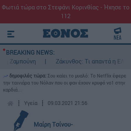
Φωτιά τώρα στο Στεφάνι Κορινθίας - Ήχησε το
112
BREAKING NEWS:
αμπούνη
Ζάκυνθος: Τι απαντά η ΕΛΑΣ για 
δημοφιλές τώρα:
Σου καίει το μυαλό: Το Netflix έφερε
την ταινιάρα του Νόλαν που οι φαν έχουν κρυφό νο1 στην
καρδιά...
┋
Υγεία
┋
09.03.2021 21:56
Μαίρη Τσίνου-