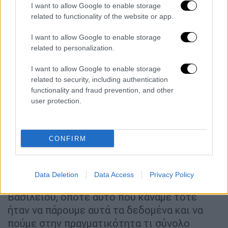
για εβδομάδες.
I want to allow Google to enable storage
related to functionality of the website or app.
Καθοριστικός παράγοντας όμως, είναι και ο
ρυθμός αναπαραγωγής (Ro).
Στην αρχή της
I want to allow Google to enable storage
related to personalization.
πανδημίας οι επιστήμονες πίστευαν ότι ένα
μολυσμένο άτομα μολύνει κατά μέσο όρο
I want to allow Google to enable storage
τρία άλλα, τα οποία συνεχίζουν να μολύνουν
related to security, including authentication
άλλα τρία και έτσι εξαπλώνεται ο ιός μέσω
functionality and fraud prevention, and other
user protection.
του πληθυσμού. Ο επιδημιολόγος
Μark Jet
διαπίστωσε ότι η αυξημένη μεταδοτικότητα
νέων παραλλαγών (
μεταλλάξεων
) θα
CONFIRM
μπορούσε να αλλάξει αυτόν τον αριθμό.«
Γνωρίζαμε ότι το ποσοστό των
περιπτώσεων με αυτήν την παραλλαγή
Data Deletion
Data Access
Privacy Policy
αυξανόταν σε ορισμένα μέρη του Ηνωμένου
Βασιλείου, οπότε αυτό που κάναμε τότε
ήταν να πάρουμε αυτά τα δεδομένα και να
πούμε στην πραγματικότητα τι σύνολο