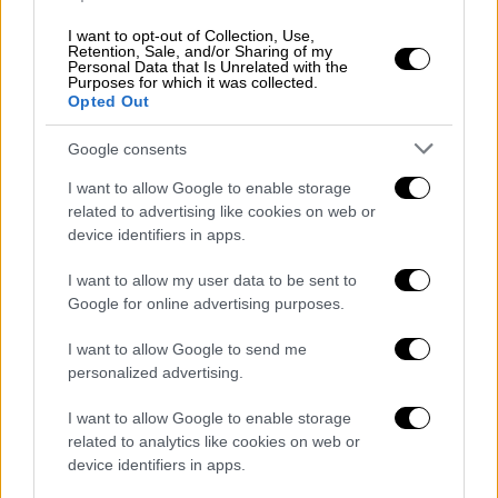
νόσο και ότι τα εμβόλια θα είναι εξίσου
I want to opt-out of Collection, Use,
αποτελεσματικά στην πραγματική ζωή όπως
Retention, Sale, and/or Sharing of my
Personal Data that Is Unrelated with the
και στις κλινικές δοκιμές. Για να
Purposes for which it was collected.
καταλάβουμε πώς ακόμη και μια μικρή
Opted Out
μείωση στην αποτελεσματικότητα ενός
Google consents
εμβολίου επηρεάζει την πραγματικότητα
σύμφωνα με την εξίσωση, ας δούμε τι θα
I want to allow Google to enable storage
related to advertising like cookies on web or
συμβεί
αν μειώσουμε το ποσοστό
device identifiers in apps.
αποτελεσματικότητας κατά μόλις δύο τοις
εκατό, οπότε αντί για 79% ας βάλουμε 77%.
I want to allow my user data to be sent to
Αυτό που θα δούμε είναι ότι το ποσοστό
Google for online advertising purposes.
των ατόμων που πρέπει να εμβολιαστούν για
I want to allow Google to send me
να φτάσουμε στην ανοσία της αγέλης
personalized advertising.
αυξάνεται από 84% σε 87%.
Ακόμη και οι
μικρές αλλαγές έχουν σημασία και αυτό
I want to allow Google to enable storage
related to analytics like cookies on web or
σημαίνει ότι η επιστροφή στην
device identifiers in apps.
κανονικότητα θα μπορούσε να καθυστερήσει