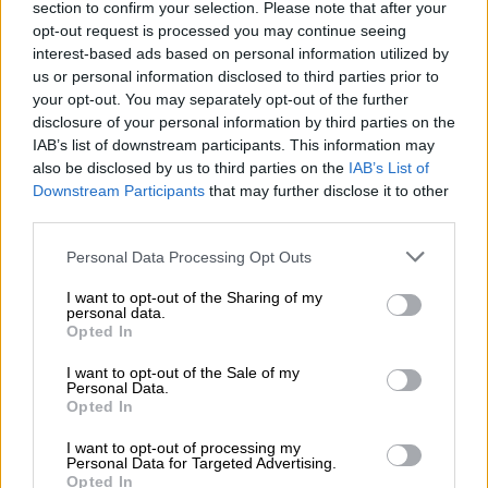
πλειονότητα των εμβολίων δεν εξέτασαν τη
section to confirm your selection. Please note that after your
μετάδοση, δηλαδή εάν μπορεί ακόμη και ένας
opt-out request is processed you may continue seeing
interest-based ads based on personal information utilized by
εμβολιασμένος να μολυνθεί ή ακόμη και αν
us or personal information disclosed to third parties prior to
δεν νοσήσει σοβαρά, αν θα μπορούσε να
your opt-out. You may separately opt-out of the further
μεταδώσει τον ιό σε κάποιον άλλο».
disclosure of your personal information by third parties on the
Σύμφωνα με τις πρώτες ενδείξεις το
IAB’s list of downstream participants. This information may
also be disclosed by us to third parties on the
IAB’s List of
εμβόλιο της
ΑstraZeneca
μπορεί να μειώσει
Downstream Participants
that may further disclose it to other
τη μετάδοση κατά περίπου 67%, αλλά
third parties.
χρειάζονται ακόμη περισσότερα δεδομένα
Please note that this website/app uses one or more Google
για όλα τα εμβόλια.
Personal Data Processing Opt Outs
services and may gather and store information including but
not limited to your visit or usage behaviour. You may click to
I want to opt-out of the Sharing of my
Εκφράζοντας λοιπόν την
personal data.
grant or deny consent to Google and its third-party tags to
αποτελεσματικότητα του εμβολίου μέσω
Opted In
use your data for below specified purposes in below Google
της παραπάνω εξίσωσης (
Ε
), μπορεί να είναι
consent section.
I want to opt-out of the Sale of my
χρήσιμο για απεικόνιση, αλλά είναι λίγο
Personal Data.
Opted In
απλοϊκό για την πραγματική ζωή, καθώς
υποθέτουμε ότι το εμβόλιο προστατεύει
I want to opt-out of processing my
Personal Data for Targeted Advertising.
εξίσου καλά από τη λοίμωξη αλλά και την
Opted In