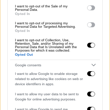
αποτελεσματικότητα των αντισωμάτων",
consent section.
I want to opt-out of the Sale of my
Personal Data.
δήλωσε ο ιολόγος Ολιβιέ Σβαρτς του
Opted In
Ινστιτούτου Παστέρ στο Παρίσι.
I want to opt-out of processing my
Personal Data for Targeted Advertising.
Ακόμη και το sotrovimab που τα πάει
Opted In
καλύτερα, χρειάζεται περίπου τριπλάσια
I want to opt-out of Collection, Use,
δοσολογία σε σχέση με τις άλλες
Retention, Sale, and/or Sharing of my
παραλλαγές του κορονοϊού, για να μειώσει
Personal Data that Is Unrelated with the
Purposes for which it was collected.
στο μισό τη δυνατότητα πολλαπλασιασμού
Opted Out
της Όμικρον μέσα στο σώμα του ασθενούς. Η
Google consents
σχετική ανθεκτικότητα του συγκεκριμένου
μονοκλωνικού αντισώματος, σύμφωνα με
I want to allow Google to enable storage
τον ιολόγο Στούαρτ Τέρβιλ του Ινστιτούτου
related to advertising like cookies on web or
device identifiers in apps.
Κίρμπι του Σίδνεϊ, πιθανώς οφείλεται στο
ότι το sotrovimab στοχεύει σε ένα τμήμα της
I want to allow my user data to be sent to
πρωτεΐνης ακίδας που παραμένει
Google for online advertising purposes.
αμετάβλητο σε πολλές παραλλαγές του ιού.
I want to allow Google to send me