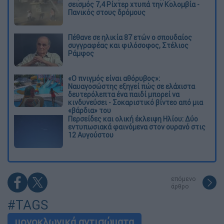
σεισμός 7,4 Ρίχτερ χτυπά την Κολομβία -
Πανικός στους δρόμους
Πέθανε σε ηλικία 87 ετών ο σπουδαίος
συγγραφέας και φιλόσοφος, Στέλιος
Ράμφος
«Ο πνιγμός είναι αθόρυβος»:
Ναυαγοσώστης εξηγεί πώς σε ελάχιστα
δευτερόλεπτα ένα παιδί μπορεί να
κινδυνεύσει - Σοκαριστικό βίντεο από μια
«βάρδια» του
Περσείδες και ολική έκλειψη Ηλίου: Δύο
εντυπωσιακά φαινόμενα στον ουρανό στις
12 Αυγούστου
επόμενο
άρθρο
#TAGS
μονοκλωνικά αντισώματα