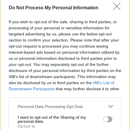
Όμως πολλές χώρες είτε αδυνατούν να
Do Not Process My Personal Information
καλύψουν την αναμενόμενη ζήτηση για το
sotrovimab είτε δεν μπορούν να έχουν
If you wish to opt-out of the sale, sharing to third parties, or
καθόλου πρόσβαση σε αυτό.
processing of your personal or sensitive information for
targeted advertising by us, please use the below opt-out
Μερικές θεραπείες βασίζονται σε ένα μόνο
section to confirm your selection. Please note that after your
μονοκλωνικό αντίσωμα, ενώ άλλες σε ένα
opt-out request is processed you may continue seeing
interest-based ads based on personal information utilized by
"κοκτέιλ" από περισσότερα τέτοια
us or personal information disclosed to third parties prior to
αντισώματα. Όλα πάντως προσδένονται στην
your opt-out. You may separately opt-out of the further
πρωτεΐνη ακίδα του κορονοϊού, μειώνοντας
disclosure of your personal information by third parties on the
έως 85% την πιθανότητα να προκαλέσει
IAB’s list of downstream participants. This information may
σοβαρή νόσο. Όμως η Όμικρον έχει
also be disclosed by us to third parties on the
IAB’s List of
Downstream Participants
that may further disclose it to other
πολλαπλές μεταλλάξεις στη συγκεκριμένη
third parties.
πρωτεΐνη, κάτι που εξασθενεί ή αναιρεί τη
Please note that this website/app uses one or more Google
δράση των συγκεκριμένων θεραπειών, σε
Personal Data Processing Opt Outs
services and may gather and store information including but
βαθμό μεγαλύτερο από τους αρχικούς
not limited to your visit or usage behaviour. You may click to
I want to opt-out of the Sharing of my
φόβους των επιστημόνων. "Δεν περιμέναμε
personal data.
grant or deny consent to Google and its third-party tags to
Opted In
να δούμε τέτοια αλλαγή στην
use your data for below specified purposes in below Google