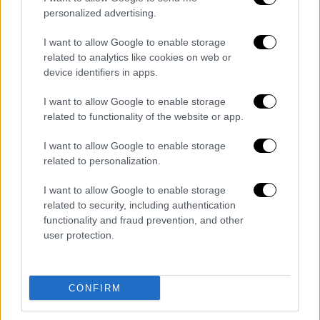
personalized advertising.
ΔΙΑΒΑΣΤΕ ΕΠΙΣΗΣ
I want to allow Google to enable storage
related to analytics like cookies on web or
Ελλάδα
|
22.12.2021 08:35
device identifiers in apps.
Χανιά: Νεαροί έδειξαν μεγαλείο
ψυχής και πλήρωσαν ξενοδοχείο για
I want to allow Google to enable storage
να μείνει άστεγος
related to functionality of the website or app.
I want to allow Google to enable storage
Οικονομία
|
22.12.2021 08:55
related to personalization.
Συντάξεις Ιανουαρίου: Ποιοι
I want to allow Google to enable storage
πληρώνονται σήμερα
related to security, including authentication
functionality and fraud prevention, and other
Οικονομία
|
22.12.2021 09:08
user protection.
Δώρο Χριστουγέννων: Τι πρέπει να
κάνουν οι εργαζόμενοι αν δεν τους
CONFIRM
καταβληθεί