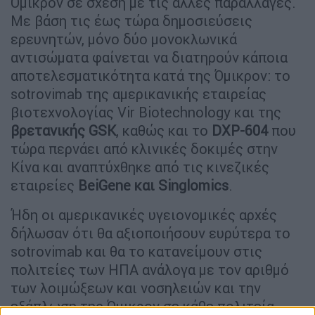
Όμικρον σε σχέση με τις άλλες παραλλαγές.
Με βάση τις έως τώρα δημοσιεύσεις
ερευνητών, μόνο δύο μονοκλωνικά
αντισώματα φαίνεται να διατηρούν κάποια
αποτελεσματικότητα κατά της Όμικρον: το
sotrovimab της αμερικανικής εταιρείας
βιοτεχνολογίας Vir Biotechnology και της
βρετανικής GSK
, καθώς και το
DXP-604
που
τώρα περνάει από κλινικές δοκιμές στην
Κίνα και αναπτύχθηκε από τις κινεζικές
εταιρείες
BeiGene και Singlomics
.
Ήδη οι αμερικανικές υγειονομικές αρχές
δήλωσαν ότι θα αξιοποιήσουν ευρύτερα το
sotrovimab και θα το κατανείμουν στις
πολιτείες των ΗΠΑ ανάλογα με τον αριθμό
των λοιμώξεων και νοσηλειών και την
εξάπλωση της Όμικρον σε κάθε πολιτεία.