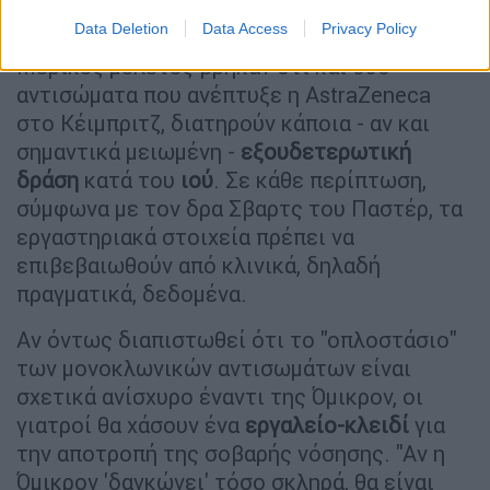
Data Deletion
Data Access
Privacy Policy
Μερικές μελέτες βρήκαν ότι και δύο
αντισώματα που ανέπτυξε η AstraZeneca
στο Κέιμπριτζ, διατηρούν κάποια - αν και
σημαντικά μειωμένη -
εξουδετερωτική
δράση
κατά του
ιού
. Σε κάθε περίπτωση,
σύμφωνα με τον δρα Σβαρτς του Παστέρ, τα
εργαστηριακά στοιχεία πρέπει να
επιβεβαιωθούν από κλινικά, δηλαδή
πραγματικά, δεδομένα.
Αν όντως διαπιστωθεί ότι το "οπλοστάσιο"
των μονοκλωνικών αντισωμάτων είναι
σχετικά ανίσχυρο έναντι της Όμικρον, οι
γιατροί θα χάσουν ένα
εργαλείο-κλειδί
για
την αποτροπή της σοβαρής νόσησης. "Αν η
Όμικρον 'δαγκώνει' τόσο σκληρά, θα είναι