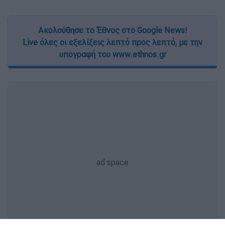
Ακολούθησε το Έθνος στο Google News!
Live όλες οι εξελίξεις λεπτό προς λεπτό, με την
υπογραφή του www.ethnos.gr