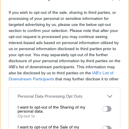
από
100 χρόνια
ερευνών και αποριών, μια
έρευνα από τη
Nature Communications
If you wish to opt-out of the sale, sharing to third parties, or
υποστηρίζει ότι έχει επιτέλους απάντηση.
processing of your personal or sensitive information for
targeted advertising by us, please use the below opt-out
Σημειώνεται πως τη δεκαετία του 1920,
section to confirm your selection. Please note that after your
εντοπίστηκαν παράσιτα στο αίμα των
opt-out request is processed you may continue seeing
χιμπατζήδων που έμοιαζαν με το P. Μalariae.
interest-based ads based on personal information utilized by
us or personal information disclosed to third parties prior to
Έτσι, προέκυψε το ερώτημα αν αυτό σήμαινε
your opt-out. You may separately opt-out of the further
πως το ίδιο παράσιτο μόλυνε ανθρώπους και
disclosure of your personal information by third parties on the
χιμπατζήδες. Άλλωστε, είναι γνωστό πως
IAB’s list of downstream participants. This information may
το P. Knowlesi το κάνει αυτό.
also be disclosed by us to third parties on the
IAB’s List of
Downstream Participants
that may further disclose it to other
Έπειτα, το ζήτημα έγινε πιο περίπλοκο λόγω
third parties.
της ανακάλυψης του P. Βrasilianum, μιας
Please note that this website/app uses one or more Google
Personal Data Processing Opt Outs
φαινομενικά παρόμοιας μορφής ελονοσίας
services and may gather and store information including but
που μολύνει τους πιθήκους της Αμερικής.
not limited to your visit or usage behaviour. You may click to
I want to opt-out of the Sharing of my
personal data.
grant or deny consent to Google and its third-party tags to
Opted In
Για τους παραπάνω λόγους, ο Δρ. Lindsey
use your data for below specified purposes in below Google
consent section.
Plenderleith του Πανεπιστημίου του
I want to opt-out of the Sale of my