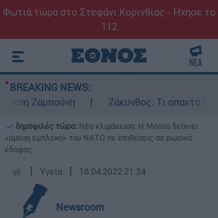
Φωτιά τώρα στο Στεφάνι Κορινθίας - Ήχησε το
112
BREAKING NEWS:
εση Ζαμπούνη
Ζάκυνθος: Τι απαντά η ΕΛΑΣ 
δημοφιλές τώρα:
Νέα κλιμάκωση: Η Μόσχα δείχνει
«άμεση εμπλοκή» του ΝΑΤΟ σε επιθέσεις σε ρωσικό
έδαφος
┋
Υγεία
┋
16.04.2022 21:34
Newsroom