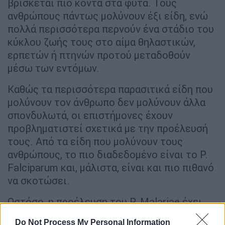
βρίσκεται πιο κοντά στα φυτά. Τους
ανθρώπους πάντως μολύνουν έξι είδη, ενώ
πολλά περισσότερα περνούν ένα στάδιο του
κύκλου ζωής τους στο αίμα θηλαστικών,
ερπετών ή πτηνών προτού μεταδοθούν
μέσω των εντόμων.
Καθώς τα περισσότερα παρασιτικά είδη που
μολύνουν τον άνθρωπο δεν μολύνουν άλλα
σπονδυλωτά, οι επιστήμονες έχουν
προβληματιστεί σχετικά με την προέλευσή
τους. Από τα είδη που μολύνουν τους
ανθρώπους, το πιο διαδεδομένο είναι το P.
Falciparum και, μάλιστα, είναι και πιο πιθανό
να σκοτώσει.
Ωστόσο, η προέλευση του P. Μalariae έχει
αποδειχθεί πιο ενδιαφέρουσα. Τώρα, μετά
Do Not Process My Personal Information