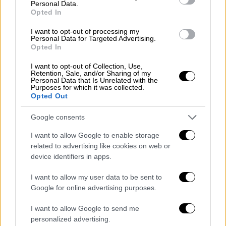
Personal Data.
Εδιμβούργου και οι συνεργάτες του
Opted In
συνέκριναν το DNA του P. Malariae με αυτό
I want to opt-out of processing my
των αντίστοιχων πιθήκων και διαπίστωσαν
Personal Data for Targeted Advertising.
Opted In
πως υπήρχαν τρία ξεχωριστά είδη:
I want to opt-out of Collection, Use,
Το ένα, το οποίο οι ειδικοί αποκαλούν P.
Retention, Sale, and/or Sharing of my
Personal Data that Is Unrelated with the
Celatum, είναι ευρέως διαδεδομένο στους
Purposes for which it was collected.
χιμπατζήδες και τους γορίλες, αλλά παρά
Opted Out
την εμφάνισή του, δεν μοιάζει τόσο γενετικά
Google consents
με τις ανθρώπινες ποικιλίες. Ωστόσο, το
άλλο είναι πολύ πιο κοντά και ονομάζεται P.
I want to allow Google to enable storage
related to advertising like cookies on web or
malariae-like.
device identifiers in apps.
Η σύγκριση μεταξύ P. Malariae-like και P.
I want to allow my user data to be sent to
Malariae επέτρεψε στους επιστήμονες να
Google for online advertising purposes.
εξερευνήσουν τη
γενετική ιστορία
του
I want to allow Google to send me
παρασίτου. Τότε, κατέληξαν στο
personalized advertising.
συμπέρασμα ότι το P. Malariae εξελίχθηκε