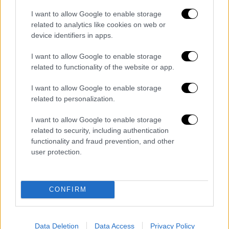
από ένα παράσιτο που μολύνει τους
I want to allow Google to enable storage
πιθήκους σε ένα παράσιτο που μολύνει τους
related to analytics like cookies on web or
device identifiers in apps.
ανθρώπους.
I want to allow Google to enable storage
ΔΙΑΒΑΣΤΕ ΕΠΙΣΗΣ
related to functionality of the website or app.
I want to allow Google to enable storage
Υγεία
|
15.04.2022 10:43
related to personalization.
Μετάλλαξη Όμικρον: Πότε μειώνεται
πραγματικά το ιικό της φορτίο - Η
I want to allow Google to enable storage
διαφορά με τη Δέλτα
related to security, including authentication
functionality and fraud prevention, and other
user protection.
Υγεία
|
15.04.2022 07:20
Τηλερομποτικό σύστημα βοηθά τους
νευροχειρουργούς να
CONFIRM
αντιμετωπίσουν τα εγκεφαλικά εξ
αποστάσεως
Data Deletion
Data Access
Privacy Policy