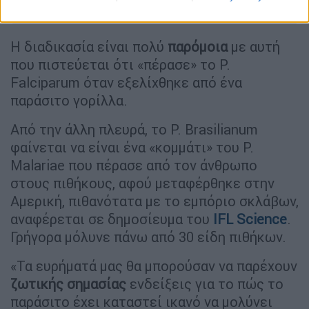
Η διαδικασία είναι πολύ
παρόμοια
με αυτή
που πιστεύεται ότι «πέρασε» το P.
Falciparum όταν εξελίχθηκε από ένα
παράσιτο γορίλλα.
Από την άλλη πλευρά, το P. Brasilianum
φαίνεται να είναι ένα «κομμάτι» του P.
Malariae που πέρασε από τον άνθρωπο
στους πιθήκους, αφού μεταφέρθηκε στην
Αμερική, πιθανότατα με το εμπόριο σκλάβων,
αναφέρεται σε δημοσίευμα του
IFL Science
.
Γρήγορα μόλυνε πάνω από 30 είδη πιθήκων.
«Τα ευρήματά μας θα μπορούσαν να παρέχουν
ζωτικής σημασίας
ενδείξεις για το πώς το
παράσιτο έχει καταστεί ικανό να μολύνει