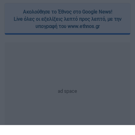
Ακολούθησε το Έθνος στο Google News!
Live όλες οι εξελίξεις λεπτό προς λεπτό, με την
υπογραφή του www.ethnos.gr