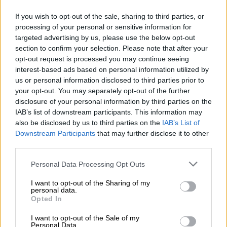
της έξαρσης της
ασθένειας
, αν και όπως
φαίνεται οφείλεται σε έναν αδενοϊό, ο
If you wish to opt-out of the sale, sharing to third parties, or
processing of your personal or sensitive information for
οποίος μέχρι πρότινος προκαλούσε ένα
targeted advertising by us, please use the below opt-out
κοινό κρυολόγημα
.
section to confirm your selection. Please note that after your
opt-out request is processed you may continue seeing
«Έχει γίνει ενδελεχής έλεγχος σε 13 παιδιά
interest-based ads based on personal information utilized by
στη
Σκωτία
. Στα 3 από αυτά αποδείχτηκε ότι
us or personal information disclosed to third parties prior to
νοσούν με
κορονοϊό
, τα 5 ήταν αρνητικά, τα 2
your opt-out. You may separately opt-out of the further
disclosure of your personal information by third parties on the
φαίνεται ότι έπασχαν πριν μερικούς μήνες
IAB’s list of downstream participants. This information may
από
κορονοϊό
. Στα 11 που έγιναν ειδικές
also be disclosed by us to third parties on the
IAB’s List of
εξετάσεις για
αδενοϊό
, τα 5 ήταν θετικά.
Downstream Participants
that may further disclose it to other
Ενδεχομένως, αυτός ο αδενοϊός που στο
third parties.
παρελθόν δεν
προκαλούσε ηπατίτιδα
Please note that this website/app uses one or more Google
Personal Data Processing Opt Outs
φαίνεται να είναι ο ένοχος
», δήλωσε
services and may gather and store information including but
χαρακτηριστικά.
not limited to your visit or usage behaviour. You may click to
I want to opt-out of the Sharing of my
personal data.
grant or deny consent to Google and its third-party tags to
Opted In
Υπάρχει συσχέτιση με τον κορονοϊό;
use your data for below specified purposes in below Google
consent section.
I want to opt-out of the Sale of my
Personal Data.