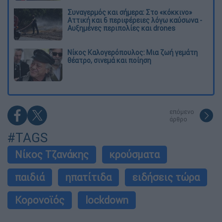
Συναγερμός και σήμερα: Στο «κόκκινο»
Αττική και 6 περιφέρειες λόγω καύσωνα -
Αυξημένες περιπολίες και drones
Νίκος Καλογερόπουλος: Μια ζωή γεμάτη
θέατρο, σινεμά και ποίηση
επόμενο
άρθρο
#TAGS
Νίκος Τζανάκης
κρούσματα
παιδιά
ηπατίτιδα
ειδήσεις τώρα
Κορονοϊός
lockdown