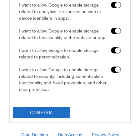
κόπωση, μπορεί να εκδηλώσουν πυρετό, να
I want to allow Google to enable storage
έχουν ικτερική χροιά στα μάτια αλλά και στο
related to analytics like cookies on web or
δέρμα τους, τα ούρα τους να είναι έντονα
device identifiers in apps.
χρωματισμένα και τα κόπρανά τους
I want to allow Google to enable storage
αποχρωματισμένα. «Επίσης, μπορεί να
related to functionality of the website or app.
εμφανίσουν συμπτώματα γαστρεντερικού,
όπως εμετούς, διάρροιες και πόνο στην
I want to allow Google to enable storage
κοιλιά», υπογράμμισε.
related to personalization.
Σε ό,τι αφορά στις ηλικίες, οι οποίες
I want to allow Google to enable storage
related to security, including authentication
πλήττονται, ο καθηγητής σημείωσε ότι είναι
functionality and fraud prevention, and other
έως 16 ετών, αλλά το 80%-90% των
user protection.
περιπτώσεων είναι από 2 έως 5 ετών.
Ο ίδιος εμφανίστηκε καθησυχαστικός
CONFIRM
σημειώνοντας ότι οι
περισσότερες
περιπτώσεις αυτοϊώνται στο σπίτι
,
ελάχιστες έχουν καταλήξει σε νοσοκομεία
Data Deletion
Data Access
Privacy Policy