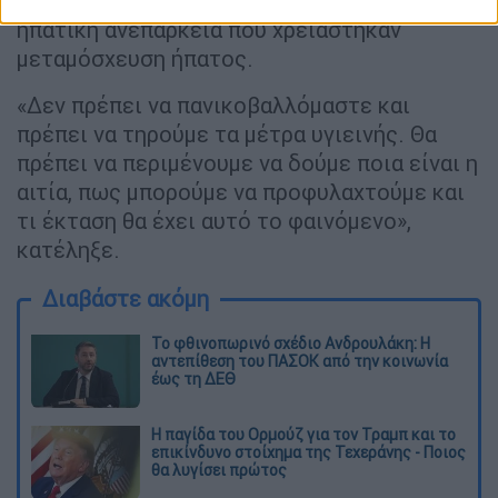
και 3-4 περιπτώσεις ήταν τόσο μεγάλη η
ηπατική ανεπάρκεια που χρειάστηκαν
μεταμόσχευση ήπατος.
«Δεν πρέπει να πανικοβαλλόμαστε και
πρέπει να τηρούμε τα μέτρα υγιεινής. Θα
πρέπει να περιμένουμε να δούμε ποια είναι η
αιτία, πως μπορούμε να προφυλαχτούμε και
τι έκταση θα έχει αυτό το φαινόμενο»,
κατέληξε.
Διαβάστε ακόμη
Το φθινοπωρινό σχέδιο Ανδρουλάκη: Η
αντεπίθεση του ΠΑΣΟΚ από την κοινωνία
έως τη ΔΕΘ
Η παγίδα του Ορμούζ για τον Τραμπ και το
επικίνδυνο στοίχημα της Τεχεράνης - Ποιος
θα λυγίσει πρώτος