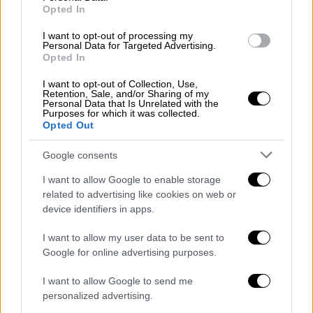
Ερωτηθείς αν υπάρχει συσχέτιση της
Opted In
ηπατίτδας με τον
κορονοϊό
, ο κ. Τζανάκης
εξήγησε ότι υπάρχουν εικασίες ότι το
I want to opt-out of processing my
Personal Data for Targeted Advertising.
lockdown
τοποθέτησε
τα παιδιά «σε μια
Opted In
γυάλα»
με συνέπεια το
ανοσοποιητικό
τους
I want to opt-out of Collection, Use,
να μην αναπτυχθεί καλά και ο αδενοϊός να
Retention, Sale, and/or Sharing of my
Personal Data that Is Unrelated with the
βρει έδαφος να δράσει κατά αυτόν τον
Purposes for which it was collected.
τρόπο.
Opted Out
«Το δεύτερο είναι ότι εμμέσως ο
κορoνοϊός
Google consents
σε κάποια παιδιά τροποποίησε το
I want to allow Google to enable storage
ανοσοποιητικό τους με τέτοιο τρόπο ώστε
related to advertising like cookies on web or
μια επόμενη λοίμωξη από έναν κοινό ιό να
device identifiers in apps.
προκαλεί αυτά τα αποτελέσματα»,
I want to allow my user data to be sent to
πρόσθεσε.
Google for online advertising purposes.
Αναφερόμενος στα συμπτώματα που
I want to allow Google to send me
εμφανίζουν τα παιδιά, είπε ότι έχουν
personalized advertising.