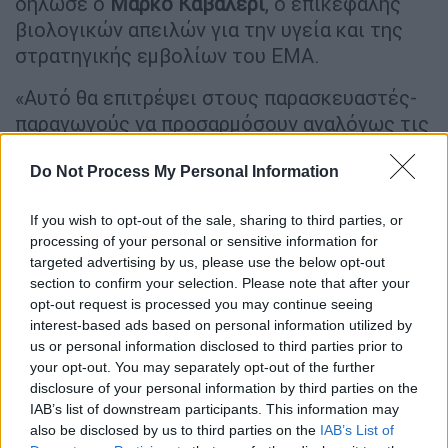
δήλωσε ο
Μάρκο Καβαλέρι
, ο επικεφαλής
βιολογικών απειλών για την υγεία και της
στρατηγικής εμβολίων του EMA.
«Αυτό θα επιτρέψει στους παρασκευαστές-
παραγωγούς να προσαρμόσουν αναλόγως τις
γραμμές παραγωγής τους». Τα εμβόλια
mRNA που παρασκευάζονται από την
Pfizer
-
Do Not Process My Personal Information
BioNTech και τη
Moderna
, είναι τα πιο
If you wish to opt-out of the sale, sharing to third parties, or
εξελιγμένα και οι κλινικές δοκιμές
processing of your personal or sensitive information for
συνεχίζονται.
targeted advertising by us, please use the below opt-out
section to confirm your selection. Please note that after your
Παραμένει ασαφές εάν τα εμβόλια θα
opt-out request is processed you may continue seeing
στοχεύουν μια ή δύο παραλλαγές σε μια
interest-based ads based on personal information utilized by
δόση, πρόσθεσε ο Καβαλέρι.
us or personal information disclosed to third parties prior to
your opt-out. You may separately opt-out of the further
Ο ΕΜΑ εξετάζει τη χρήση του
disclosure of your personal information by third parties on the
IAB’s list of downstream participants. This information may
εμβολίου της Moderna στα παιδιά
also be disclosed by us to third parties on the
IAB’s List of
μικρότερα των 5