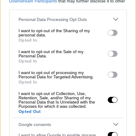
Downstream Participants
that may further disclose it to other
third parties.
Εξάλλου, ο Ευρωπαϊκός Οργανισμός
Please note that this website/app uses one or more Google
Φαρμάκων (ΕΜΑ) ανακοίνωσε σήμερα ότι
Personal Data Processing Opt Outs
services and may gather and store information including but
άρχισε την αξιολόγηση της χρήσης του
not limited to your visit or usage behaviour. You may click to
I want to opt-out of the Sharing of my
εμβολίου
της
Moderna
κατά του
κορονοϊού
personal data.
grant or deny consent to Google and its third-party tags to
Opted In
στα
παιδιά
ηλικίας από έξι μηνών έως 5
use your data for below specified purposes in below Google
consent section.
ετών, την τελευταία ηλικιακή ομάδα που
I want to opt-out of the Sale of my
Personal Data.
ακόμη δεν μπορεί να εμβολιαστεί.
Opted In
"Μόλις αρχίσαμε την αξιολόγηση ενός
I want to opt-out of processing my
Personal Data for Targeted Advertising.
αιτήματος της Moderna για να επεκτείνουμε
Opted In
τη χρήση του Spikevax στα παιδιά από έξι
I want to opt-out of Collection, Use,
μηνών έως 5 ετών και είναι το πρώτο αίτημα
Retention, Sale, and/or Sharing of my
Personal Data that Is Unrelated with the
για αυτή τη νέα ηλικιακή ομάδα", δήλωσε
Purposes for which it was collected.
κατά τη διάρκεια συνέντευξης Τύπου ο
Opted Out
Μάρκο Καβαλέρι, ο επικεφαλής της
Google consents
στρατηγικής για τα εμβόλια του EMA.
I want to allow Google to enable storage