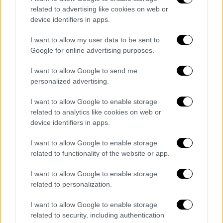
Η αμερικανική εταιρία βιοτεχνολογίας
related to advertising like cookies on web or
Moderna υπέβαλε ήδη παρόμοιο αίτημα στις
device identifiers in apps.
ΗΠΑ την περασμένη εβδομάδα αφότου
I want to allow my user data to be sent to
δοκιμές έδειξαν ότι τα εμβόλια αυτά είναι
Google for online advertising purposes.
ασφαλή και παράγουν ισχυρή
ανοσοαπόκριση.
I want to allow Google to send me
personalized advertising.
ΔΙΑΒΑΣΤΕ ΕΠΙΣΗΣ
I want to allow Google to enable storage
related to analytics like cookies on web or
Υγεία
|
04.05.2022 11:35
device identifiers in apps.
Νέα μελέτη: Ελάχιστη η προστασία
I want to allow Google to enable storage
της τρίτης δόσης εμβολίου μετά από
related to functionality of the website or app.
νόσηση με μετάλλαξη Όμικρον
I want to allow Google to enable storage
related to personalization.
Ελλάδα
|
04.05.2022 12:18
Πότε αναμένονται αποφάσεις για τις
I want to allow Google to enable storage
related to security, including authentication
μάσκες σε εσωτερικούς χώρους – Τι