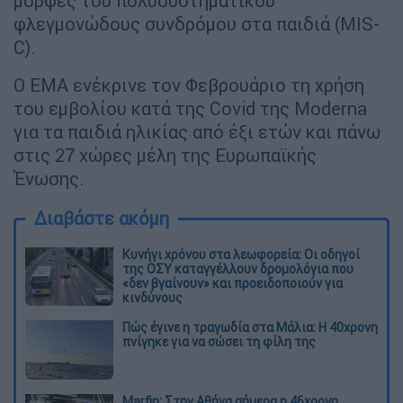
μορφές του πολυσυστηματικού
φλεγμονώδους συνδρόμου στα παιδιά (MIS-
C).
Ο ΕΜΑ ενέκρινε τον Φεβρουάριο τη χρήση
του εμβολίου κατά της Covid της Moderna
για τα παιδιά ηλικίας από έξι ετών και πάνω
στις 27 χώρες μέλη της Ευρωπαϊκής
Ένωσης.
Διαβάστε ακόμη
Κυνήγι χρόνου στα λεωφορεία: Οι οδηγοί
της ΟΣΥ καταγγέλλουν δρομολόγια που
«δεν βγαίνουν» και προειδοποιούν για
κινδύνους
Πώς έγινε η τραγωδία στα Μάλια: Η 40χρονη
πνίγηκε για να σώσει τη φίλη της
Marfin: Στην Αθήνα σήμερα η 46χρονη